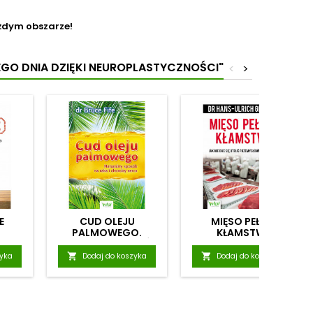
każdym obszarze!
EGO DNIA DZIĘKI NEUROPLASTYCZNOŚCI"
<
>
E
CUD OLEJU
MIĘSO PEŁNE
PALMOWEGO.
KŁAMSTW
NATURALNY SPOSÓB
NA RAKA I CHOROBY
zyka

Dodaj do koszyka

Dodaj do koszyka
SERCA