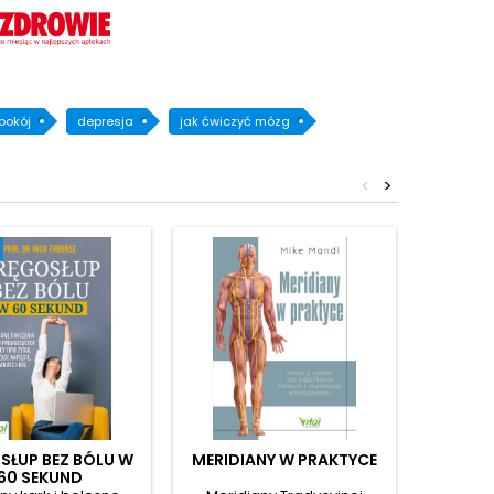
pokój
depresja
jak ćwiczyć mózg
<
>
SŁUP BEZ BÓLU W
MERIDIANY W PRAKTYCE
NATURA
60 SEKUND
OL