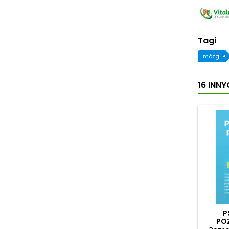
Tagi
mózg
16 INN
P
PO