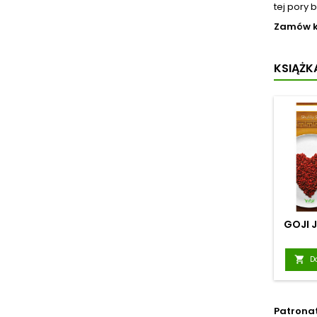
tej pory 
Zamów ks
KSIĄŻKA
GOJI 

D
Patrona