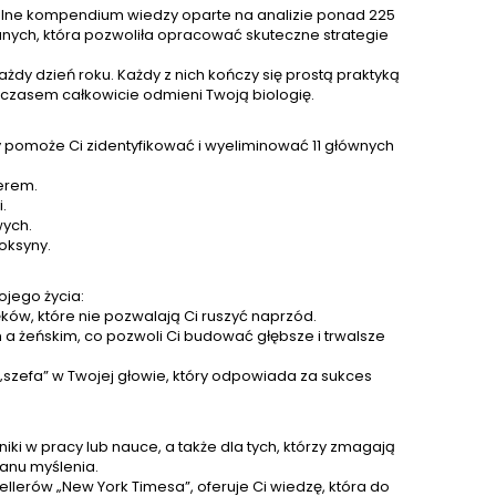
kalne kompendium wiedzy oparte na analizie ponad 225
eść, aby odżywić
funkcje poznawcze.
badani
anych, która pozwoliła opracować skuteczne strategie
Odpowiedzi na te i
Poznasz starożytne techniki
Doda
nych pytań o to, jak
ziołolecznictwa połączone
prze
dy dzień roku. Każdy z nich kończy się prostą praktyką
 mózg, udzieli ci w
z nowoczesną nauką, aby
praktyc
z czasem całkowicie odmieni Twoją biologię.
tej...
skutecznie wspierać...
wi
 pomoże Ci zidentyfikować i wyeliminować 11 głównych
merem.
.
wych.
oksyny.
ojego życia:
ęków, które nie pozwalają Ci ruszyć naprzód.
a żeńskim, co pozwoli Ci budować głębsze i trwalsze
szefa” w Twojej głowie, który odpowiada za sukces
iki w pracy lub nauce, a także dla tych, którzy zmagają
ganu myślenia.
ellerów „New York Timesa”, oferuje Ci wiedzę, która do