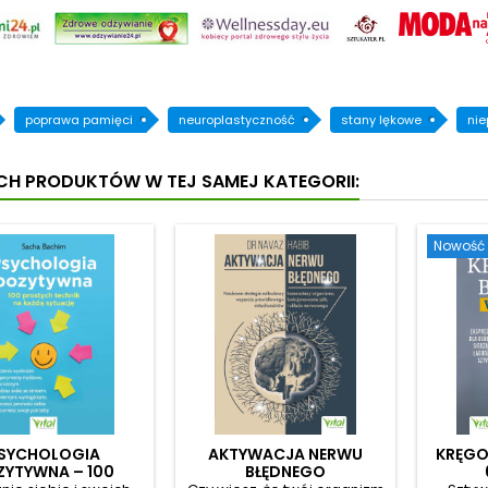
poprawa pamięci
neuroplastyczność
stany lękowe
nie
YCH PRODUKTÓW W TEJ SAMEJ KATEGORII:
Nowość
SYCHOLOGIA
AKTYWACJA NERWU
KRĘGO
ZYTYWNA – 100
BŁĘDNEGO