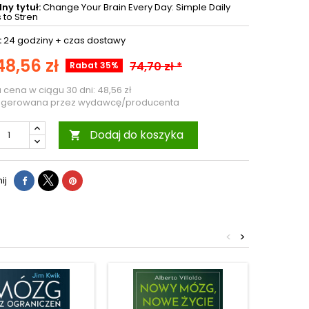
ny tytuł:
Change Your Brain Every Day: Simple Daily
 to Stren
:
24 godziny +
czas dostawy
48,56 zł
74,70 zł *
Rabat 35%
a cena w ciągu 30 dni:
48,56 zł
ugerowana przez wydawcę/producenta
Dodaj do koszyka

ij
<
>