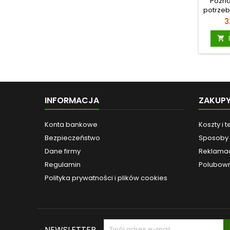
PROS
Pozna
KA
potrzeb
poko
C
3
stanów 
odnale

ś
osobi
właściw
więce
osi
Wystarc
INFORMACJA
ZAKUP
prezent
tech
psych
Konta bankowe
Koszty i 
Autor
Bezpieczeństwo
Sposoby 
różnyc
ży
Dane firmy
Reklamac
Wykorz
Regulamin
Polubown
dosko
stre
Polityka prywatności i plików cookies
z
NEWSLETTER