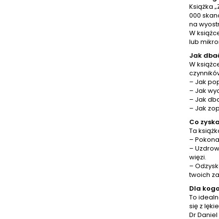
Książka 
Po
000 skan
spożywc
na wyostr
wita
W książce
natural
lub mikro
spo
świado
Jak dba
W książc
czynników
– Jak pop
– Jak wyc
– Jak db
– Jak zo
Co zyska
Ta książ
– Pokonas
– Uzdrow
więzi.
– Odzysk
twoich za
Dla kogo
To idealn
się z lęk
Dr Daniel