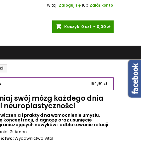
Witaj,
Zaloguj się
lub
Załóż konto
shopping_cart
Koszyk:
0
szt. - 0,00 zł
ci
k
54,91 zł
niaj swój mózg każdego dnia
ki neuroplastyczności
ćwiczenia i praktyki na wzmocnienie umysłu,
 koncentracji, diagnozę oraz usunięcie
aniczających nawyków i odblokowanie relacji
aniel G. Amen
ictwo:
Wydawnictwo Vital