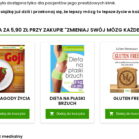
była dostępna tylko dla pacjentów jego prestiżowych klinik.
iążkę już dziś i przekonaj się, że lepszy mózg to lepsze życie w 
 ZA 5,90 ZŁ
PRZY ZAKUPIE "ZMIENIAJ SWÓJ MÓZG KAŻD
JAGODY ŻYCIA
DIETA NA PŁASKI
GLUTEN FRE
BRZUCH
odaj do koszyka

Dodaj do koszyka

Dodaj do kos
t medialny