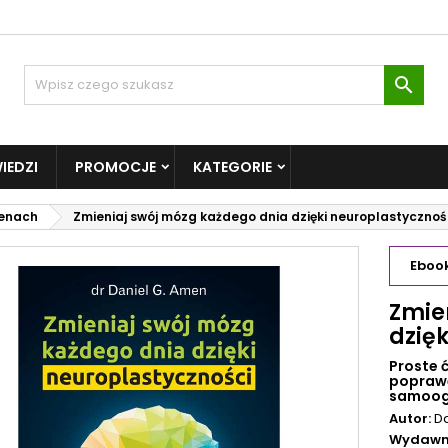

IEDZI
PROMOCJE
KATEGORIE
cenach
Zmieniaj swój mózg każdego dnia dzięki neuroplastycznoś
Eboo
Zmie
dzię
Proste 
poprawę
samoogr
Autor:
D
Wydawn