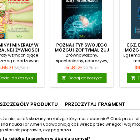
INY I MINERAŁY W
POZNAJ TYP SWOJEGO
EGZ. 
ALNEJ ŻYWNOŚCI
MÓZGU I ZOPTYMALIZUJ
MÓZG 
GO DZIĘKI NEURONAUCE
raty wzmacniające
Zrównoważony,
Egzempl
izm są nieodzowne
spontaniczny, uporczywy,
mo
dobrego zdrowia.
wrażliwy i ostrożny. To pięć
us
ena
Cena
Cena
Cena
C
,65 zł
51,81 zł
39
59,50 zł
79,70 zł
ównocześnie
głównych typów mózgu,
zary
podstawowa
podstawowa
elizowanie zasad
które odkrył Autor po
okładki,
Dodaj do koszyka
Dodaj do koszyka
D


go odżywiania bywa
przeanalizowaniu ponad
cenie),
czyną poważnych
200 tysięcy skanów mózgu.
jest pe
eń. Wywołuje m.in.
Dlaczego warto znać swój
popr
y zapalne i obniża
typ mózgu? Pomoże ci to
możliwa?
SZCZEGÓŁY PRODUKTU
PRZECZYTAJ FRAGMENT
ną odporność (to
dowiedzieć się więcej o
na d
m.in. braku witamin C
tym, jak komunikujesz się ze
informac
. Dzięki tej książce
światem. Ułatwi poznanie
szyb
z, że nie jesteś skazany na mózg, który masz obecnie? Choć przez l
z się, jak naturalne
strategii, dzięki którym
popr
sna nauka i dr Amen udowadniają coś wręcz przeciwnego: Twój mózg
tancje odżywcze
możesz zoptymalizować
mózgu
ego stan się poprawia, czy pogarsza.
wpływają na
mózg, by pokonać niektóre
publi
 ta książka to przełom w dbaniu o umysł?
onowanie organizmu.
niedoskonałości w swoim
przesta