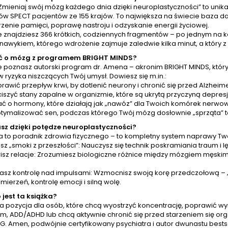
„Zmieniaj swój mózg każdego dnia dzięki neuroplastyczności” to uni
znasz produkty
życiu i odzyskać spokojny
Co j
ów SPECT pacjentów ze 155 krajów. To największa na świecie baza d
ze, które zawierają
umysł. Zaufaj neuronauce
mózg? 
zenie pamięci, poprawę nastroju i odzyskanie energii życiowej.
miny, minerały czy
oraz neuroplastyczności i
wiele in
 znajdziesz 366 krótkich, codziennych fragmentów – po jednym na każ
ne probiotyki. W ten
zainwestuj w swój rozwój
ćwiczyć
nawykiem, którego wdrożenie zajmuje zaledwie kilka minut, a który 
sób nauczysz się
osobisty....
mie komponować...
ć o mózg z programem BRIGHT MINDS?
e poznasz autorski program dr. Amena – akronim BRIGHT MINDS, który
 ryzyka niszczących Twój umysł. Dowiesz się m.in.:
rawić przepływ krwi, by dotlenić neurony i chronić się przed Alzhei
iszyć stany zapalne w organizmie, które są ukrytą przyczyną depresji
ać o hormony, które działają jak „nawóz” dla Twoich komórek nerwo
ptymalizować sen, podczas którego Twój mózg dosłownie „sprząta” t
sz dzięki potędze neuroplastyczności?
ka to poradnik zdrowia fizycznego – to kompletny system naprawy Tw
z „smoki z przeszłości”: Nauczysz się technik poskramiania traum i l
isz relacje: Zrozumiesz biologiczne różnice między mózgiem męskim 
asz kontrolę nad impulsami: Wzmocnisz swoją korę przedczołową – „
mierzeń, kontrolę emocji i silną wolę.
 jest ta książka?
a pozycja dla osób, które chcą wyostrzyć koncentrację, poprawić wyn
iem, ADD/ADHD lub chcą aktywnie chronić się przed starzeniem się or
 G. Amen, podwójnie certyfikowany psychiatra i autor dwunastu bests