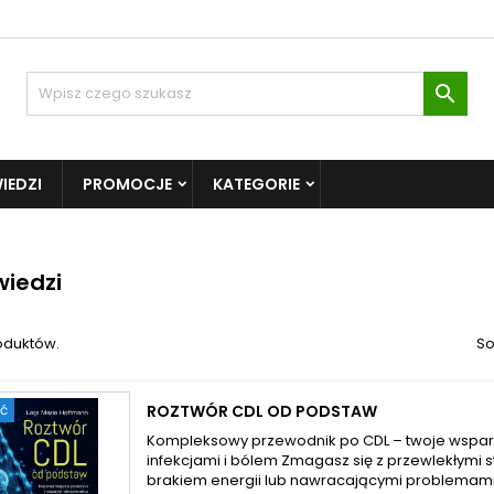

IEDZI
PROMOCJE
KATEGORIE
iedzi
roduktów.
So
ć
ROZTWÓR CDL OD PODSTAW
Kompleksowy przewodnik po CDL – twoje wspar
infekcjami i bólem Zmagasz się z przewlekłymi 
brakiem energii lub nawracającymi problemami 