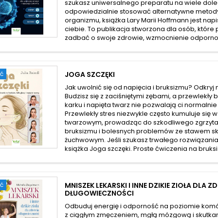
szukasz uniwersalnego preparatu na wiele doleg
odpowiedzialnie stosować alternatywne meto
organizmu, książka Lary Marii Hoffmann jest nap
ciebie. To publikacja stworzona dla osób, któr
zadbać o swoje zdrowie, wzmocnienie odpornośc
ć
JOGA SZCZĘKI
Jak uwolnić się od napięcia i bruksizmu? Odkryj 
Budzisz się z zaciśniętymi zębami, a przewlekły 
karku i napięta twarz nie pozwalają ci normaln
Przewlekły stres niezwykle często kumuluje się w
twarzowym, prowadząc do szkodliwego zgrzyta
bruksizmu i bolesnych problemów ze stawem s
żuchwowym. Jeśli szukasz trwałego rozwiązania 
książka Joga szczęki. Proste ćwiczenia na bruksiz
ć
MNISZEK LEKARSKI I INNE DZIKIE ZIOŁA DLA Z
DŁUGOWIECZNOŚCI
Odbuduj energię i odporność na poziomie ko
z ciągłym zmęczeniem, mgłą mózgową i skutka