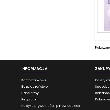
Pokazano 1
INFORMACJA
ZAKUP
Konta bankowe
Koszty i 
Bezpieczeństwo
Sposoby 
Dane firmy
Reklamac
Regulamin
Polubown
Polityka prywatności i plików cookies