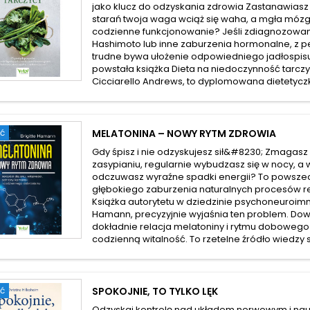
jako klucz do odzyskania zdrowia Zastanawiasz
starań twoja waga wciąż się waha, a mgła móz
codzienne funkcjonowanie? Jeśli zdiagnozowan
Hashimoto lub inne zaburzenia hormonalne, z p
trudne bywa ułożenie odpowiedniego jadłospisu
powstała książka Dieta na niedoczynność tarczycy
Cicciarello Andrews, to dyplomowana dietetyczk
ć
MELATONINA – NOWY RYTM ZDROWIA
Gdy śpisz i nie odzyskujesz sił&#8230; Zmagasz 
zasypianiu, regularnie wybudzasz się w nocy, a 
odczuwasz wyraźne spadki energii? To powsze
głębokiego zaburzenia naturalnych procesów r
Książka autorytetu w dziedzinie psychoneuroimmu
Hamann, precyzyjnie wyjaśnia ten problem. Dowies
dokładnie relacja melatoniny i rytmu dobowego
codzienną witalność. To rzetelne źródło wiedzy s
ć
SPOKOJNIE, TO TYLKO LĘK
Odzyskaj kontrolę nad układem nerwowym i naucz