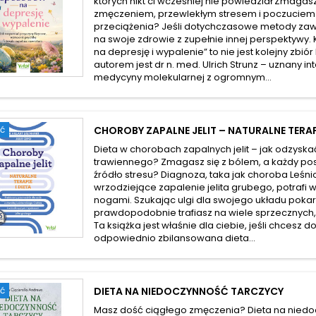
których nikt ci wcześniej nie powiedział Zmagas
zmęczeniem, przewlekłym stresem i poczuciem
przeciążenia? Jeśli dotychczasowe metody zawi
na swoje zdrowie z zupełnie innej perspektywy.
na depresję i wypalenie” to nie jest kolejny zbiór
autorem jest dr n. med. Ulrich Strunz – uznany int
medycyny molekularnej z ogromnym...
ć
CHOROBY ZAPALNE JELIT – NATURALNE TERAPI
Dieta w chorobach zapalnych jelit – jak odzysk
trawiennego? Zmagasz się z bólem, a każdy posi
źródło stresu? Diagnoza, taka jak choroba Leś
wrzodziejące zapalenie jelita grubego, potrafi 
nogami. Szukając ulgi dla swojego układu pok
prawdopodobnie trafiasz na wiele sprzecznych,
Ta książka jest właśnie dla ciebie, jeśli chcesz d
odpowiednio zbilansowana dieta...
ć
DIETA NA NIEDOCZYNNOŚĆ TARCZYCY
Masz dość ciągłego zmęczenia? Dieta na niedo