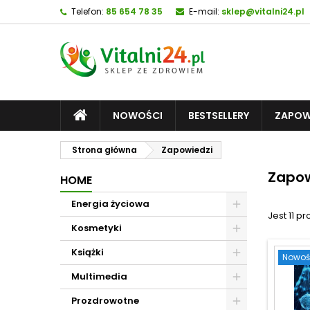
Telefon:
85 654 78 35
E-mail:
sklep@vitalni24.pl
NOWOŚCI
BESTSELLERY
ZAPOW
Strona główna
Zapowiedzi
Zapow
HOME
Energia życiowa
Jest 11 p
Kosmetyki
Książki
Nowoś
Multimedia
Prozdrowotne