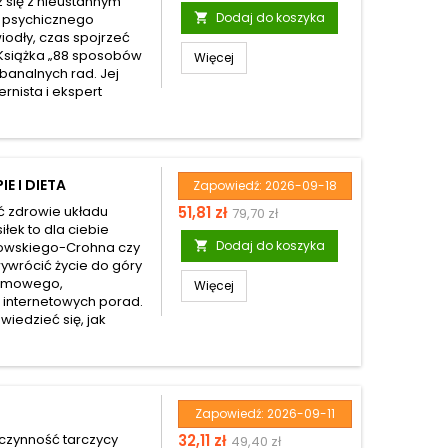
z się z nieustannym
podstawowa
Dodaj do koszyka
 psychicznego

odły, czas spojrzeć
 Książka „88 sposobów
Więcej
 banalnych rad. Jej
ernista i ekspert
E I DIETA
Zapowiedź:
2026-09-18
Cena
Cena
ać zdrowie układu
51,81 zł
79,70 zł
łek to dla ciebie
podstawowa
Dodaj do koszyka
niowskiego-Crohna czy

wywrócić życie do góry
armowego,
Więcej
 internetowych porad.
owiedzieć się, jak
Zapowiedź:
2026-09-11
Cena
Cena
czynność tarczycy
32,11 zł
49,40 zł