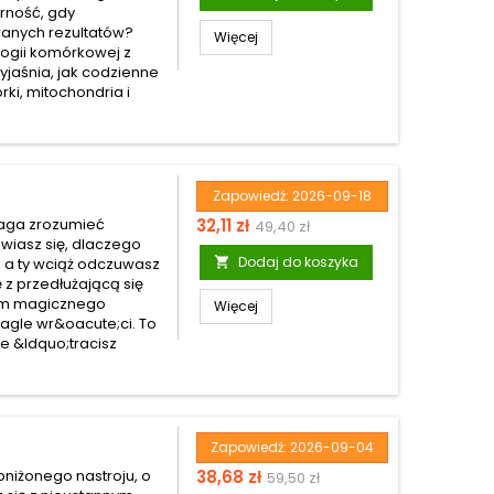
orność, gdy
anych rezultatów?
Więcej
logii komórkowej z
yjaśnia, jak codzienne
ki, mitochondria i
.
Zapowiedź:
2026-09-18
Cena
Cena
maga zrozumieć
32,11 zł
49,40 zł
awiasz się, dlaczego
podstawowa
Dodaj do koszyka
ja, a ty wciąż odczuwasz

 z przedłużającą się
iem magicznego
Więcej
agle wr&oacute;ci. To
że &ldquo;tracisz
Zapowiedź:
2026-09-04
Cena
Cena
bniżonego nastroju, o
38,68 zł
59,50 zł