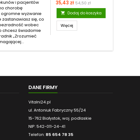
Cena
Cena
ekunów i pacjentów
35,43 zł
54,50 zł
ano chorobę
podstawowa
Dodaj do koszyka
wi ogromne wyzwanie

e zastanawiasz się, co
z bezradność wobec
Więcej
bo chcesz świadomie
oradnik „Zrozumieć
magającej...
DANE FIRMY
Vitalni24.pl
ul. Antoniuk Fabryczny 55/24
15-762 Białystok, woj. podlaskie
NIP: 542-011-24-41
Telefon:
85 654 78 35