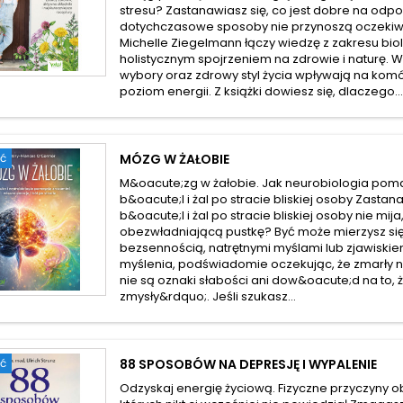
stresu? Zastanawiasz się, co jest dobre na odp
dotychczasowe sposoby nie przynoszą oczekiw
Michelle Ziegelmann łączy wiedzę z zakresu bio
holistycznym spojrzeniem na zdrowie i naturę. W
wybory oraz zdrowy styl życia wpływają na komór
poziom energii. Z książki dowiesz się, dlaczego..
ć
MÓZG W ŻAŁOBIE
M&oacute;zg w żałobie. Jak neurobiologia po
b&oacute;l i żal po stracie bliskiej osoby Zastan
b&oacute;l i żal po stracie bliskiej osoby nie mi
obezwładniającą pustkę? Być może mierzysz się
bezsennością, natrętnymi myślami lub zjawisk
myślenia, podświadomie oczekując, że zmarły n
nie są oznaki słabości ani dow&oacute;d na to, 
zmysły&rdquo;. Jeśli szukasz...
ć
88 SPOSOBÓW NA DEPRESJĘ I WYPALENIE
Odzyskaj energię życiową. Fizyczne przyczyny o