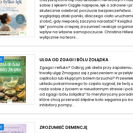
sobie z lękiem Ciągłe napięcie, lęk o zdrowie i p
skutecznie odebrać poczucie bezpieczeństwa. Z
wyglądają ataki paniki, dlaczego ciało urucham
zrobić, gdy niepokój zaczyna narastać? Książka „
lęk” pomoże ci lepiej zrozumieć reakcje organi
wpływ na własne samopoczucie. Christina Hilles
wyłącznie na teorii....
ć
ULGA OD ZGAGI I BÓLU ŻOŁĄDKA
Zgaga i refluks? Odkryj, jak dieta przy zapaleniu
trwałą ulgę Zmagasz się z pieczeniem w przeły
ciężkości lub kłującym bólem brzucha? Przewlekł
układu pokarmowego to często sygnał, że twój u
radzi sobie z życiem w nieustannym stresie i poś
od zgagi i bólu żołądka” to merytoryczny poradn
które chcą przerwać błędne koło sięgania po kol
inhibitory pompy...
ć
ZROZUMIEĆ DEMENCJĘ