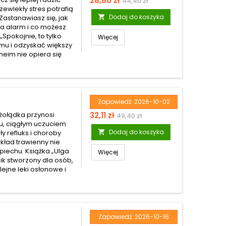
28,86 zł
44,40 zł
rzewlekły stres potrafią
podstawowa
Dodaj do koszyka
astanawiasz się, jak

ia alarm i co możesz
Spokojnie, to tylko
Więcej
zmu i odzyskać większy
heim nie opiera się
Zapowiedź:
2026-10-02
Cena
Cena
 żołądka przynosi
32,11 zł
49,40 zł
ku, ciągłym uczuciem
podstawowa
Dodaj do koszyka
y refluks i choroby

kład trawienny nie
piechu. Książka „Ulga
Więcej
ik stworzony dla osób,
ejne leki osłonowe i
Zapowiedź:
2026-10-16