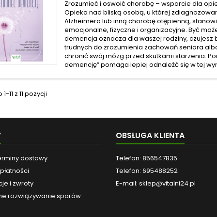
Zrozumieć i oswoić chorobę – wsparcie dla opi
Opieka nad bliską osobą, u której zdiagnozow
Alzheimera lub inną chorobę otępienną, stano
emocjonalne, fizyczne i organizacyjne. Być moż
demencja oznacza dla waszej rodziny, czujes
trudnych do zrozumienia zachowań seniora al
chronić swój mózg przed skutkami starzenia. P
demencję” pomaga lepiej odnaleźć się w tej wy
-11 z 11 pozycji
Y
OBSŁUGA KLIENTA
terminy dostawy
Telefon: 856547835
płatności
Telefon: 695488252
je i zwroty
E-mail:
sklep@vitalni24.pl
e rozwiązywanie sporów