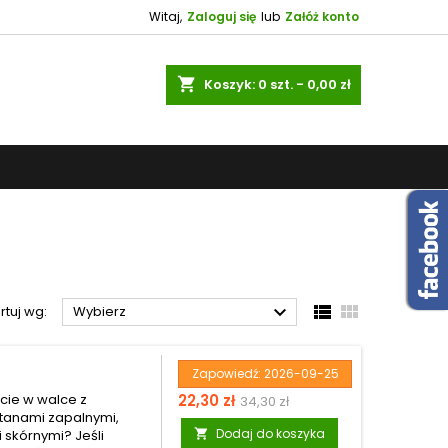
Witaj,
Zaloguj się
lub
Załóż konto
shopping_cart
Koszyk:
0
szt. - 0,00 zł



rtuj wg:
Wybierz
Zapowiedź:
2026-09-25
Cena
Cena
cie w walce z
22,30 zł
34,30 zł
stanami zapalnymi,
podstawowa
Dodaj do koszyka
skórnymi? Jeśli
