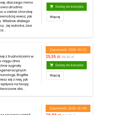
 się, dlaczego mimo
podstawowa
Dodaj do koszyka
gowa utrudnia

o u ciebie chorobę
ewnością wiesz, jak
Więcej
. Właśnie dlatego
. Jej autorka, Lisa
a...
Zapowiedź:
2026-10-02
Cena
Cena
się z trudnościami w
25,55 zł
39,30 zł
w ciągu dnia
podstawowa
Dodaj do koszyka
chne sygnały

egeneracyjnych.
nologii, Brigitte
Więcej
z się z niej, jak
 wpływa na twoją
tworzone dla...
Zapowiedź:
2026-10-09
Cena
Cena
 się lepiej radzić