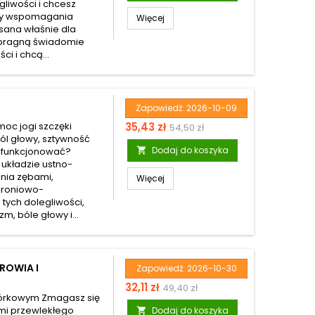
liwości i chcesz
dy wspomagania
Więcej
isana właśnie dla
e pragną świadomie
i i chcą...
Zapowiedź:
2026-10-09
Cena
Cena
moc jogi szczęki
35,43 zł
54,50 zł
ból głowy, sztywność
podstawowa
Dodaj do koszyka
ie funkcjonować?

 układzie ustno-
nia zębami,
Więcej
kroniowo-
tych dolegliwości,
m, bóle głowy i...
DROWIA I
Zapowiedź:
2026-10-30
Cena
Cena
32,11 zł
49,40 zł
mórkowym Zmagasz się
podstawowa
mi przewlekłego
Dodaj do koszyka
