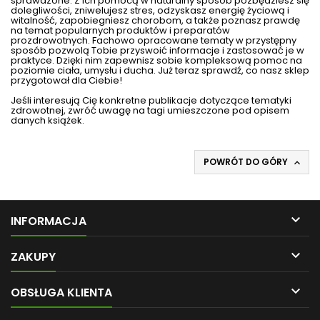
sprawdzone. Z ich pomocą w naturalny sposób pozbędziesz się
dolegliwości, zniwelujesz stres, odzyskasz
energię życiową
i
witalność, zapobiegniesz chorobom, a także poznasz prawdę
na temat popularnych produktów i
preparatów
prozdrowotnych
. Fachowo opracowane tematy w przystępny
sposób pozwolą Tobie przyswoić informacje i zastosować je w
praktyce. Dzięki nim zapewnisz sobie kompleksową pomoc na
poziomie ciała, umysłu i ducha. Już teraz sprawdź, co nasz sklep
przygotował dla Ciebie!
Jeśli interesują Cię konkretne publikacje dotyczące tematyki
zdrowotnej, zwróć uwagę na tagi umieszczone pod opisem
danych książek.
POWRÓT DO GÓRY


INFORMACJA

ZAKUPY

OBSŁUGA KLIENTA