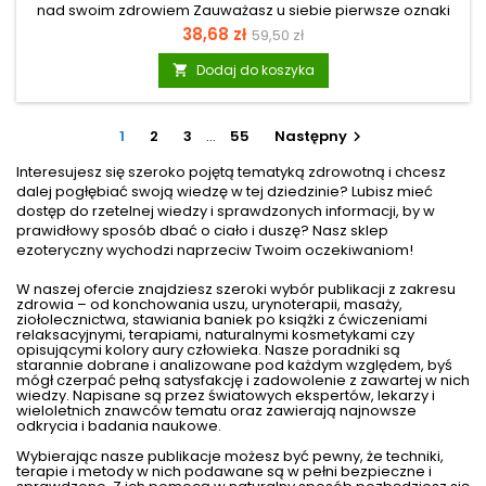
nad swoim zdrowiem Zauważasz u siebie pierwsze oznaki
starzenia, brakuje ci energii albo zmagasz się z obniżoną
Cena
Cena
38,68 zł
59,50 zł
odpornością i przewlekłym zmęczeniem? Kluczem do
podstawowa
poprawy samopoczucia nie muszą być kolejne restrykcyjne
Dodaj do koszyka

diety, ale zrozumienie, czego naprawdę potrzebują twoje
komórki. Z wiekiem organizm jest coraz bardziej obciążony
stanem zapalnym i stresem oksydacyjnym. Przez lata
1
2
3
…
55
Następny

powtarzano, że wszystkie nasycone tłuszcze są szkodliwe,...
Interesujesz się szeroko pojętą tematyką zdrowotną i chcesz
dalej pogłębiać swoją wiedzę w tej dziedzinie? Lubisz mieć
dostęp do rzetelnej wiedzy i sprawdzonych informacji, by w
prawidłowy sposób dbać o ciało i duszę? Nasz sklep
ezoteryczny wychodzi naprzeciw Twoim oczekiwaniom!
W naszej ofercie znajdziesz szeroki wybór publikacji z zakresu
zdrowia – od
konchowania uszu
, urynoterapii, masaży,
ziołolecznictwa,
stawiania baniek
po książki z ćwiczeniami
relaksacyjnymi, terapiami,
naturalnymi kosmetykami
czy
opisującymi kolory aury człowieka. Nasze poradniki są
starannie dobrane i analizowane pod każdym względem, byś
mógł czerpać pełną satysfakcję i zadowolenie z zawartej w nich
wiedzy. Napisane są przez światowych ekspertów, lekarzy i
wieloletnich znawców tematu oraz zawierają najnowsze
odkrycia i badania naukowe.
Wybierając nasze publikacje możesz być pewny, że techniki,
terapie i metody w nich podawane są w pełni bezpieczne i