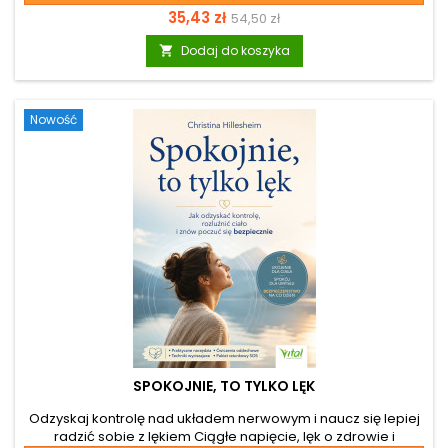
normalnie funkcjonować? Przewlekły stres niezwykle często
Cena
Cena
35,43 zł
54,50 zł
kumuluje się w układzie ustno-twarzowym, prowadząc do
szkodliwego zgrzytania zębami, bruksizmu i bolesnych
podstawowa
Dodaj do koszyka

problemów ze stawem skroniowo-żuchwowym. Jeśli
szukasz trwałego rozwiązania tych dolegliwości, książka
Joga szczęki. Proste ćwiczenia na bruksizm, bóle głowy i...
Nowość
SPOKOJNIE, TO TYLKO LĘK
Odzyskaj kontrolę nad układem nerwowym i naucz się lepiej
radzić sobie z lękiem Ciągłe napięcie, lęk o zdrowie i