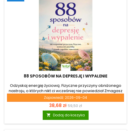
88 SPOSOBÓW NA DEPRESJĘ I WYPALENIE
Odzyskaj energię życiową. Fizyczne przyczyny obniżonego
nastroju, o których nikt ci wcześniej nie powiedział Zmagasz
się z nieustannym zmęczeniem, przewlekłym stresem i
Zapowiedź:
2026-09-04
poczuciem psychicznego przeciążenia? Jeśli
Cena
Cena
38,68 zł
59,50 zł
dotychczasowe metody zawiodły, czas spojrzeć na swoje
zdrowie z zupełnie innej perspektywy. Książka „88 sposobów
podstawowa
Dodaj do koszyka

na depresję i wypalenie” to nie jest kolejny zbiór banalnych
rad. Jej autorem jest dr n. med. Ulrich Strunz – uznany
internista i ekspert medycyny molekularnej z ogromnym...