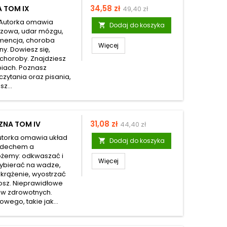
Cena
Cena
34,58 zł
 TOM IX
49,40 zł
podstawowa
a Autorka omawia
Dodaj do koszyka

lszowa, udar mózgu,
emencja, choroba
Więcej
y. Dowiesz się,
choroby. Znajdziesz
piach. Poznasz
zytania oraz pisania,
sz...
Cena
Cena
31,08 zł
ZNA TOM IV
44,40 zł
podstawowa
Autorka omawia układ
Dodaj do koszyka

oddechem a
ożemy: odkwaszać i
Więcej
rzybierać na wadze,
rążenie, wyostrzać
osz. Nieprawidłowe
w zdrowotnych.
ego, takie jak...