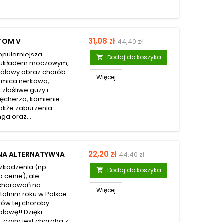
Cena
Cena
31,08 zł
 TOM V
44,40 zł
podstawowa
opularniejsza
Dodaj do koszyka

e z układem moczowym,
egółowy obraz chorób
Więcej
kamica nerkowa,
złośliwe guzy i
ęcherza, kamienie
także zaburzenia
ga oraz...
Cena
Cena
22,20 zł
YNA ALTERNATYWNA
44,40 zł
podstawowa
zkodzenia (np.
Dodaj do koszyka

o cenie), ale
achorowań na
Więcej
tatnim roku w Polsce
ków tej choroby.
łowę!! Dzięki
, czym jest choroba z