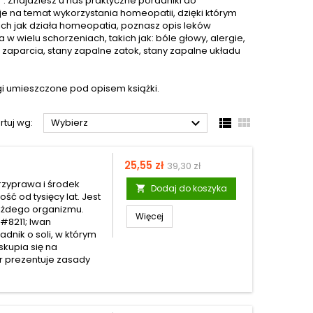
. Znajdziesz u nas praktyczne poradniki do
 na temat wykorzystania homeopatii, dzięki którym
nich jak działa homeopatia, poznasz opis leków
 wielu schorzeniach, takich jak: bóle głowy, alergie,
aparcia, stany zapalne zatok, stany zapalne układu
agi umieszczone pod opisem książki.



rtuj wg:
Wybierz
Cena
Cena
25,55 zł
39,30 zł
podstawowa
rzyprawa i środek
Dodaj do koszyka

ć od tysięcy lat. Jest
ażdego organizmu.
Więcej
&#8211; Iwan
dnik o soli, w którym
skupia się na
or prezentuje zasady