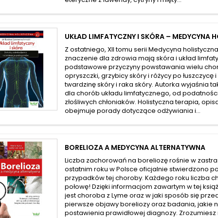
UKŁAD LIMFATYCZNY I SKÓRA – MEDYCYNA H
Z ostatniego, XII tomu serii Medycyna holistyczna
znaczenie dla zdrowia mają skóra i układ limfat
podstawowe przyczyny powstawania wielu chor
opryszczki, grzybicy skóry i różycy po łuszczycę 
twardzinę skóry i raka skóry. Autorka wyjaśnia 
dla chorób układu limfatycznego, od podatności
złośliwych chłoniaków. Holistyczna terapia, opis
obejmuje porady dotyczące odżywiania i...
BORELIOZA A MEDYCYNA ALTERNATYWNA
Liczba zachorowań na boreliozę rośnie w zastr
ostatnim roku w Polsce oficjalnie stwierdzono po
przypadków tej choroby. Każdego roku liczba c
połowę! Dzięki informacjom zawartym w tej ksią
jest choroba z Lyme oraz w jaki sposób się prze
pierwsze objawy boreliozy oraz badania, jakie 
postawienia prawidłowej diagnozy. Zrozumiesz 