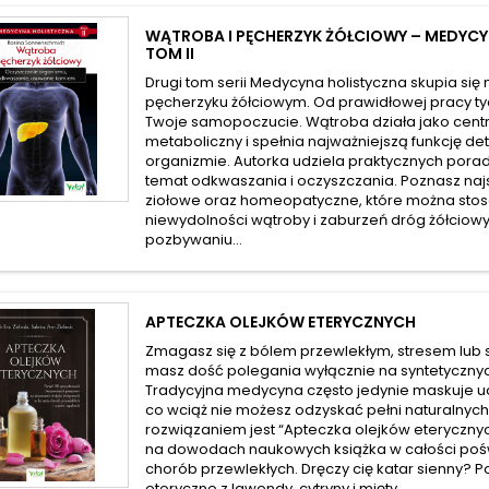
WĄTROBA I PĘCHERZYK ŻÓŁCIOWY – MEDYC
TOM II
Drugi tom serii Medycyna holistyczna skupia się 
pęcherzyku żółciowym. Od prawidłowej pracy t
Twoje samopoczucie. Wątroba działa jako cent
metaboliczny i spełnia najważniejszą funkcję de
organizmie. Autorka udziela praktycznych pora
temat odkwaszania i oczyszczania. Poznasz najs
ziołowe oraz homeopatyczne, które można sto
niewydolności wątroby i zaburzeń dróg żółciow
pozbywaniu...
APTECZKA OLEJKÓW ETERYCZNYCH
Zmagasz się z bólem przewlekłym, stresem lub 
masz dość polegania wyłącznie na syntetyczny
Tradycyjna medycyna często jedynie maskuje uc
co wciąż nie możesz odzyskać pełni naturalnych s
rozwiązaniem jest “Apteczka olejków eteryczny
na dowodach naukowych książka w całości poś
chorób przewlekłych. Dręczy cię katar sienny? Poz
eteryczne z lawendy, cytryny i mięty...