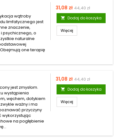
Cena
Cena
31,08 zł
44,40 zł
podstawowa
sykacja wątroby
Dodaj do koszyka

adu limfatycznego jest
mne znaczenie,
Więcej
 i psychicznego, o
szystkie naturalne
w podstawowej
i. Obejmują one terapię
Cena
Cena
31,08 zł
44,40 zł
podstawowa
ęcony jest zmysłom.
Dodaj do koszyka

ku wystąpienia
em, węchem, dotykiem
Więcej
ezwykle ważny i ma
ozpoznawać przyczyny
ć wykorzystując
chowe na pogłębienie
ę...