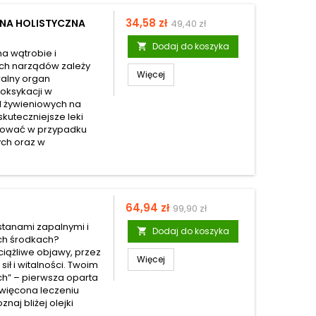
Cena
Cena
34,58 zł
YNA HOLISTYCZNA
49,40 zł
podstawowa
Dodaj do koszyka

na wątrobie i
ych narządów zależy
Więcej
ralny organ
toksykacji w
d żywieniowych na
kuteczniejsze leki
sować w przypadku
ych oraz w
Cena
Cena
64,94 zł
99,90 zł
podstawowa
stanami zapalnymi i
Dodaj do koszyka

ch środkach?
iążliwe objawy, przez
Więcej
ił i witalności. Twoim
ch” – pierwsza oparta
więcona leczeniu
naj bliżej olejki