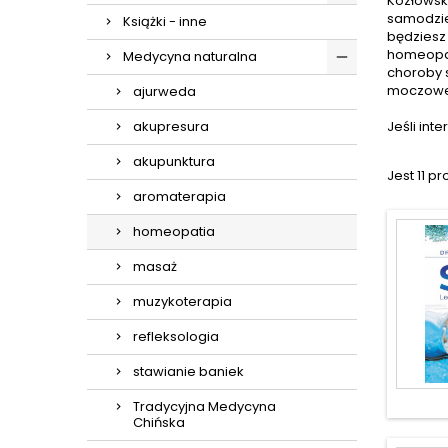
Kozłowsk
samodzie
Książki - inne
będziesz 
homeopaty
Medycyna naturalna
choroby 
moczoweg
ajurweda
akupresura
Jeśli int
akupunktura
Jest 11 p
aromaterapia
homeopatia
masaż
muzykoterapia
refleksologia
stawianie baniek
Tradycyjna Medycyna
Chińska