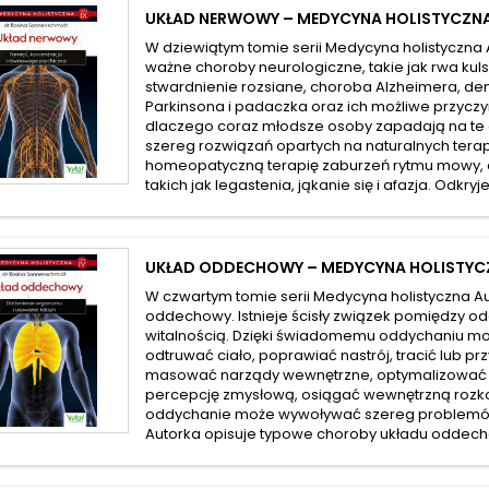
UKŁAD NERWOWY – MEDYCYNA HOLISTYCZNA
W dziewiątym tomie serii Medycyna holistyczn
ważne choroby neurologiczne, takie jak rwa ku
stwardnienie rozsiane, choroba Alzheimera, d
Parkinsona i padaczka oraz ich możliwe przyczyn
dlaczego coraz młodsze osoby zapadają na te 
szereg rozwiązań opartych na naturalnych tera
homeopatyczną terapię zaburzeń rytmu mowy, c
takich jak legastenia, jąkanie się i afazja. Odkryje
UKŁAD ODDECHOWY – MEDYCYNA HOLISTYC
W czwartym tomie serii Medycyna holistyczna 
oddechowy. Istnieje ścisły związek pomiędzy 
witalnością. Dzięki świadomemu oddychaniu m
odtruwać ciało, poprawiać nastrój, tracić lub p
masować narządy wewnętrzne, optymalizować k
percepcję zmysłową, osiągać wewnętrzną rozk
oddychanie może wywoływać szereg problemó
Autorka opisuje typowe choroby układu oddechow