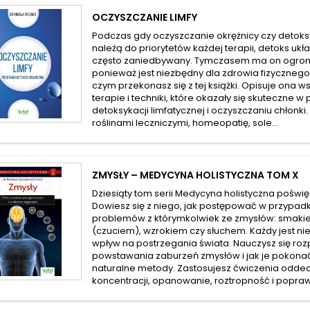
OCZYSZCZANIE LIMFY
Podczas gdy oczyszczanie okrężnicy czy detok
należą do priorytetów każdej terapii, detoks ukł
często zaniedbywany. Tymczasem ma on ogro
ponieważ jest niezbędny dla zdrowia fizycznego
czym przekonasz się z tej książki. Opisuje ona w
terapie i techniki, które okazały się skuteczne 
detoksykacji limfatycznej i oczyszczaniu chłonk
roślinami leczniczymi, homeopatię, sole...
ZMYSŁY – MEDYCYNA HOLISTYCZNA TOM X
Dziesiąty tom serii Medycyna holistyczna poświ
Dowiesz się z niego, jak postępować w przypad
problemów z którymkolwiek ze zmysłów: smaki
(czuciem), wzrokiem czy słuchem. Każdy jest ni
wpływ na postrzegania świata. Nauczysz się r
powstawania zaburzeń zmysłów i jak je pokona
naturalne metody. Zastosujesz ćwiczenia odde
koncentracji, opanowanie, roztropność i popraw