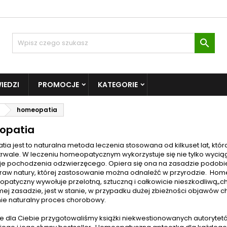

IEDZI
PROMOCJE
KATEGORIE
homeopatia
opatia
a jest to naturalna metoda leczenia stosowana od kilkuset lat, któr
trwale. W leczeniu homeopatycznym wykorzystuje się nie tylko wyciągi z
je pochodzenia odzwierzęcego. Opiera się ona na zasadzie podobie
praw natury, której zastosowanie można odnaleźć w przyrodzie. Hom
patyczny wywołuje przelotną, sztuczną i całkowicie nieszkodliwą„chor
mej zasadzie, jest w stanie, w przypadku dużej zbieżności objawów c
ie naturalny proces chorobowy.
e dla Ciebie przygotowaliśmy książki niekwestionowanych autorytetó