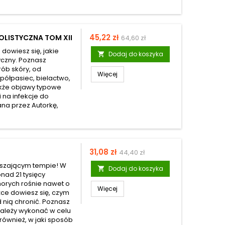
Cena
Cena
45,22 zł
OLISTYCZNA TOM XII
64,60 zł
podstawowa
 dowiesz się, jakie
Dodaj do koszyka

yczny. Poznasz
ób skóry, od
Więcej
i półpasiec, bielactwo,
także objawy typowe
 na infekcje do
ana przez Autorkę,
Cena
Cena
31,08 zł
44,40 zł
podstawowa
aszającym tempie! W
Dodaj do koszyka

nad 21 tysięcy
horych rośnie nawet o
Więcej
żce dowiesz się, czym
d nią chronić. Poznasz
należy wykonać w celu
również, w jaki sposób