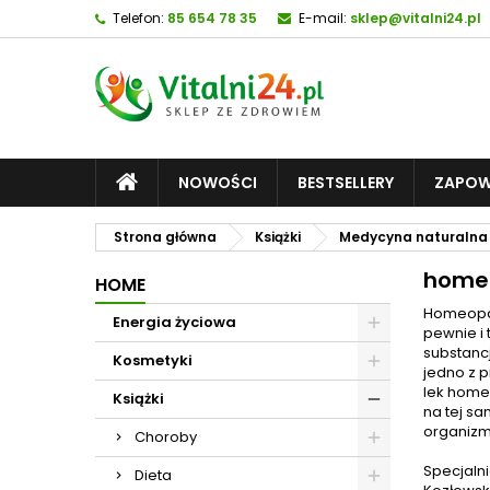
Telefon:
85 654 78 35
E-mail:
sklep@vitalni24.pl
NOWOŚCI
BESTSELLERY
ZAPOW
Strona główna
Książki
Medycyna naturalna
home
HOME
Homeopati
Energia życiowa
pewnie i 
substanc
Kosmetyki
jedno z 
lek homeo
Książki
na tej sa
organizm
Choroby
Specjalni
Dieta