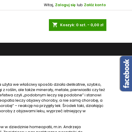
Witaj,
Zaloguj się
lub
Załóż konto
shopping_cart
Koszyk:
0
szt. - 0,00 zł
a użyta we właściwy sposób działa delikatnie, szybko,
 roślin, ale także minerały, metale, pierwiastki czy też
ństwa czyli „podobnym leczy się podobne” i stanowi
eopatia leczy objawy choroby, a nie samą chorobę, a
obę” – reakcję na przyjęty lek. Środek taki, działając
horoby z objawami leku, wyprzeć istniejący w
w w dziedzinie homeopatii, m.in. Andrzeja