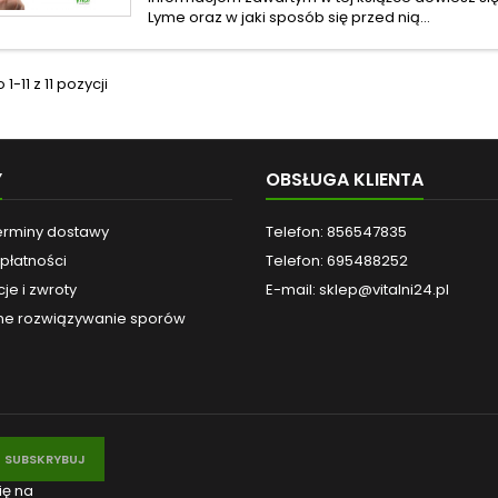
Lyme oraz w jaki sposób się przed nią...
-11 z 11 pozycji
Y
OBSŁUGA KLIENTA
terminy dostawy
Telefon: 856547835
płatności
Telefon: 695488252
je i zwroty
E-mail:
sklep@vitalni24.pl
e rozwiązywanie sporów
ię na