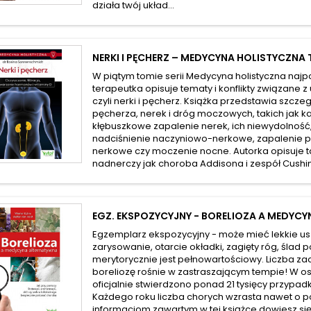
działa twój układ...
NERKI I PĘCHERZ – MEDYCYNA HOLISTYCZNA
W piątym tomie serii Medycyna holistyczna najp
terapeutka opisuje tematy i konflikty związan
czyli nerki i pęcherz. Książka przedstawia szcz
pęcherza, nerek i dróg moczowych, takich jak 
kłębuszkowe zapalenie nerek, ich niewydolność, 
nadciśnienie naczyniowo-nerkowe, zapalenie p
nerkowe czy moczenie nocne. Autorka opisuje 
nadnerczy jak choroba Addisona i zespół Cushin
EGZ. EKSPOZYCYJNY - BORELIOZA A MEDYC
Egzemplarz ekspozycyjny - może mieć lekkie us
zarysowanie, otarcie okładki, zagięty róg, ślad p
merytorycznie jest pełnowartościowy. Liczba z
boreliozę rośnie w zastraszającym tempie! W os
oficjalnie stwierdzono ponad 21 tysięcy przypad
Każdego roku liczba chorych wzrasta nawet o po
informacjom zawartym w tej książce dowiesz się