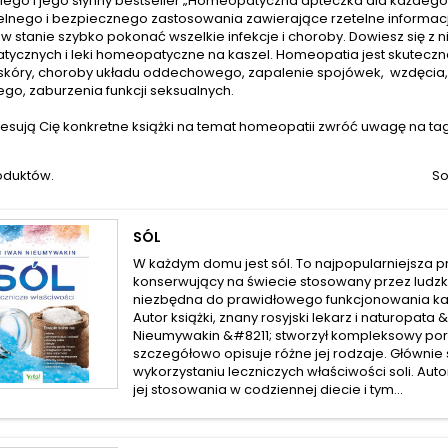
iego i jego słynny bestseller „Homeopatyczna apteczka dla każdego”
lnego i bezpiecznego zastosowania zawierające rzetelne informacje
w stanie szybko pokonać wszelkie infekcje i choroby. Dowiesz się z 
cznych i leki homeopatyczne na kaszel. Homeopatia jest skuteczna w
skóry, choroby układu oddechowego, zapalenie spojówek, wzdęcia, z
o, zaburzenia funkcji seksualnych.
eresują Cię konkretne książki na temat homeopatii zwróć uwagę na t
roduktów.
So
SÓL
W każdym domu jest sól. To najpopularniejsza p
konserwujący na świecie stosowany przez ludzkoś
niezbędna do prawidłowego funkcjonowania k
Autor książki, znany rosyjski lekarz i naturopata 
Nieumywakin &#8211; stworzył kompleksowy pora
szczegółowo opisuje różne jej rodzaje. Głównie 
wykorzystaniu leczniczych właściwości soli. Aut
jej stosowania w codziennej diecie i tym...