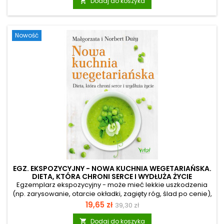
spalania tłuszczu. Jesz trzy lekkie posiłki dziennie, a twoje
Dodaj do koszyka

ciało zachowuje się tak, jakby pościło. Efekt? Redukcja
tłuszczu z brzucha, reset metabolizmu, więcej energii i lepsza
koncentracja – bez efektu jo-jo. W książce znajdziesz:
Nowość
&#8211; dokładny plan działania dzień po dniu,...
EGZ. EKSPOZYCYJNY - NOWA KUCHNIA WEGETARIAŃSKA.
DIETA, KTÓRA CHRONI SERCE I WYDŁUŻA ŻYCIE
Egzemplarz ekspozycyjny - może mieć lekkie uszkodzenia
(np. zarysowanie, otarcie okładki, zagięty róg, ślad po cenie),
ale merytorycznie jest pełnowartościowy. Książka ta jest
Cena
Cena
19,65 zł
39,30 zł
zachętą do częstszego spożywania produktów roślinnych.
podstawowa
Autorzy, wegetarianie z długoletnim stażem, komponują
Dodaj do koszyka
