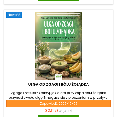
książka jest właśnie dla ciebie, jeśli chcesz dowiedzieć się,
jak odpowiednio zbilansowana dieta...
Nowość
ULGA OD ZGAGI I BÓLU ŻOŁĄDKA
Zgaga i refluks? Odkryj, jak dieta przy zapaleniu żołądka
przynosi trwałą ulgę Zmagasz się z pieczeniem w przełyku,
ciągłym uczuciem ciężkości lub kłującym bólem brzucha?
Zapowiedź:
2026-10-02
Przewlekły refluks i choroby układu pokarmowego to często
Cena
Cena
32,11 zł
49,40 zł
sygnał, że twój układ trawienny nie radzi sobie z życiem w
nieustannym stresie i pośpiechu. Książka „Ulga od zgagi i