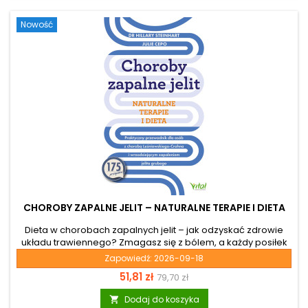
autorka, Lisa Cicciarello Andrews, to dyplomowana
dietetyczka...
Nowość
CHOROBY ZAPALNE JELIT – NATURALNE TERAPIE I DIETA
Dieta w chorobach zapalnych jelit – jak odzyskać zdrowie
układu trawiennego? Zmagasz się z bólem, a każdy posiłek
to dla ciebie źródło stresu? Diagnoza, taka jak choroba
Zapowiedź:
2026-09-18
Leśniowskiego-Crohna czy wrzodziejące zapalenie jelita
Cena
Cena
51,81 zł
79,70 zł
grubego, potrafi wywrócić życie do góry nogami. Szukając
ulgi dla swojego układu pokarmowego, prawdopodobnie
podstawowa
Dodaj do koszyka

trafiasz na wiele sprzecznych, internetowych porad. Ta