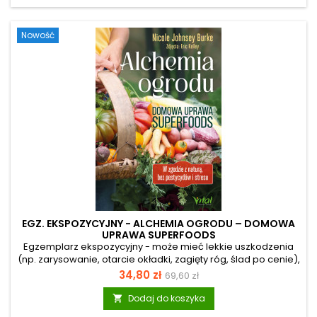
Myers, która umożliwia cofnięcie dolegliwości, takich jak
alergie, nadwaga, astma, schorzenia układu krążenia, bóle
Nowość
głowy. Z tej książki...
EGZ. EKSPOZYCYJNY - ALCHEMIA OGRODU – DOMOWA
UPRAWA SUPERFOODS
Egzemplarz ekspozycyjny - może mieć lekkie uszkodzenia
(np. zarysowanie, otarcie okładki, zagięty róg, ślad po cenie),
ale merytorycznie jest pełnowartościowy. Marzysz o
Cena
Cena
34,80 zł
69,60 zł
świeżych, wolnych od pestycydów warzywach, ale przeraża
podstawowa
cię wizja skomplikowanej uprawy? A może uważasz, że nie
Dodaj do koszyka

masz „ręki do roślin”, bo twoje dotychczasowe próby