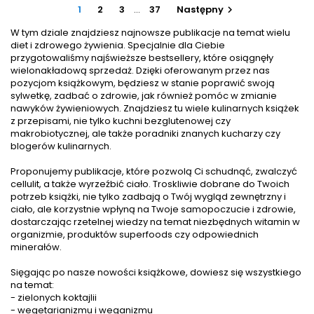
bez względu na to jak bardzo się stara. Wyjaśnia dlaczego
1
2
3
…
37
Następny

niektóre...
W tym dziale znajdziesz najnowsze publikacje na temat wielu
diet i zdrowego żywienia. Specjalnie dla Ciebie
przygotowaliśmy najświeższe bestsellery, które osiągnęły
wielonakładową sprzedaż. Dzięki oferowanym przez nas
pozycjom książkowym, będziesz w stanie poprawić swoją
sylwetkę, zadbać o zdrowie, jak również pomóc w zmianie
nawyków żywieniowych. Znajdziesz tu wiele kulinarnych książek
z przepisami, nie tylko kuchni bezglutenowej czy
makrobiotycznej, ale także poradniki znanych kucharzy czy
blogerów kulinarnych.
Proponujemy publikacje, które pozwolą Ci schudnąć, zwalczyć
cellulit, a także wyrzeźbić ciało. Troskliwie dobrane do Twoich
potrzeb książki, nie tylko zadbają o Twój wygląd zewnętrzny i
ciało, ale korzystnie wpłyną na Twoje samopoczucie i zdrowie,
dostarczając rzetelnej wiedzy na temat niezbędnych witamin w
organizmie, produktów superfoods czy odpowiednich
minerałów.
Sięgając po nasze nowości książkowe, dowiesz się wszystkiego
na temat:
-
zielonych koktajlii
- wegetarianizmu i weganizmu