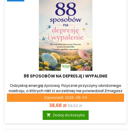
88 SPOSOBÓW NA DEPRESJĘ I WYPALENIE
Odzyskaj energię życiową. Fizyczne przyczyny obniżonego
nastroju, o których nikt ci wcześniej nie powiedział Zmagasz
się z nieustannym zmęczeniem, przewlekłym stresem i
Zapowiedź:
2026-09-04
poczuciem psychicznego przeciążenia? Jeśli
Cena
Cena
38,68 zł
59,50 zł
dotychczasowe metody zawiodły, czas spojrzeć na swoje
zdrowie z zupełnie innej perspektywy. Książka „88 sposobów
podstawowa
Dodaj do koszyka

na depresję i wypalenie” to nie jest kolejny zbiór banalnych
rad. Jej autorem jest dr n. med. Ulrich Strunz – uznany
internista i ekspert medycyny molekularnej z ogromnym...