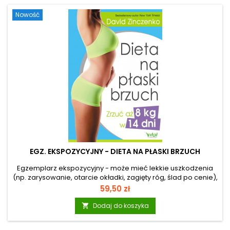
tego, czy jesteś początkującym weganinem, osobą
Nowość
ograniczającą produkty...
EGZ. EKSPOZYCYJNY - DIETA NA PŁASKI BRZUCH
Egzemplarz ekspozycyjny - może mieć lekkie uszkodzenia
(np. zarysowanie, otarcie okładki, zagięty róg, ślad po cenie),
ale merytorycznie jest pełnowartościowy. Dzięki rewolucyjnej
Cena
59,50 zł
metodzie, która wyłączy Twoje geny odpowiedzialne za tycie
osiągniesz płaski brzuch. Autor prezentuje najnowsze
Dodaj do koszyka

badania, które ujawniają sekret szczupłych osób i podaje
przyczyny, dla których część ludzi nie może stracić na wadze,