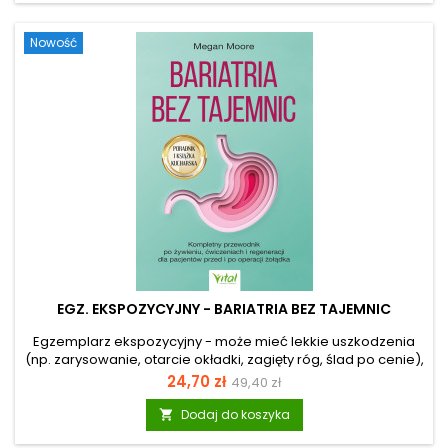
kończyły się uschniętą bazylią na parapecie? Alchemia
ogrodu to książka, która skutecznie zmienia te przekonania.
Nowość
Autorka udowadnia, że własne źródło...
EGZ. EKSPOZYCYJNY - BARIATRIA BEZ TAJEMNIC
Egzemplarz ekspozycyjny - może mieć lekkie uszkodzenia
(np. zarysowanie, otarcie okładki, zagięty róg, ślad po cenie),
ale merytorycznie jest pełnowartościowy. Zabieg
Cena
Cena
24,70 zł
49,40 zł
zmniejszenia żołądka to nie tylko głęboka ingerencja w ciało,
podstawowa
ale przede wszystkim początek potężnej transformacji twojej
Dodaj do koszyka

życiowej energii. Jeśli przygotowujesz się do tego kroku lub