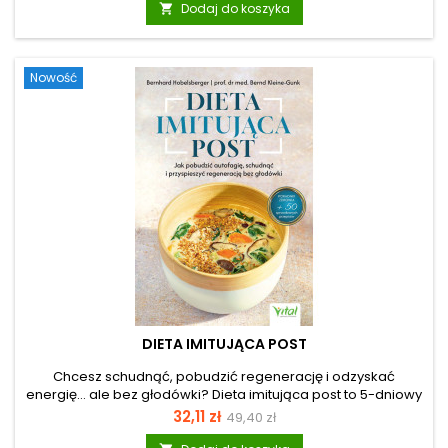
podstawowa
Dodaj do koszyka

bólu żołądka” to merytoryczny poradnik stworzony dla osób,
które chcą przerwać błędne koło sięgania po kolejne leki
osłonowe i inhibitory pompy...
Nowość
DIETA IMITUJĄCA POST
Chcesz schudnąć, pobudzić regenerację i odzyskać
energię… ale bez głodówki? Dieta imitująca post to 5-dniowy
protokół, który uruchamia autofagię – naturalny proces
Cena
Cena
32,11 zł
49,40 zł
odmładzania komórek – i przełącza organizm w tryb
podstawowa