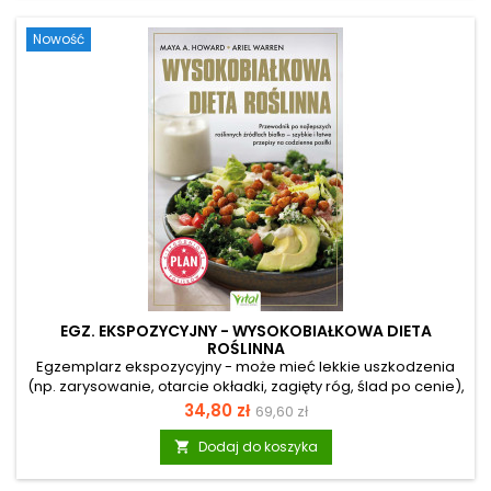
jesteś już po operacji, z pewnością poszukujesz wewnętrznej
równowagi. Nierzadko strach przed bólem, wymiotami czy
Nowość
niebezpiecznymi...
EGZ. EKSPOZYCYJNY - WYSOKOBIAŁKOWA DIETA
ROŚLINNA
Egzemplarz ekspozycyjny - może mieć lekkie uszkodzenia
(np. zarysowanie, otarcie okładki, zagięty róg, ślad po cenie),
ale merytorycznie jest pełnowartościowy. Zastanawiasz się,
Cena
Cena
34,80 zł
69,60 zł
jak dostarczyć sobie wystarczającą ilość białka na diecie
podstawowa
roślinnej? Szukasz inspirujących, szybkich przepisów i
Dodaj do koszyka

gotowych rozwiązań na zdrowe posiłki? „Wysokobiałkowa
dieta roślinna” to książka właśnie dla ciebie – niezależnie od