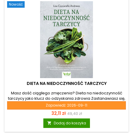
Nowość
DIETA NA NIEDOCZYNNOŚĆ TARCZYCY
Masz dość ciągłego zmęczenia? Dieta na niedoczynność
tarczycy jako klucz do odzyskania zdrowia Zastanawiasz się,
dlaczego mimo starań twoja waga wciąż się waha, a mgła
Zapowiedź:
2026-09-11
mózgowa utrudnia codzienne funkcjonowanie? Jeśli
Cena
Cena
32,11 zł
49,40 zł
zdiagnozowano u ciebie chorobę Hashimoto lub inne
zaburzenia hormonalne, z pewnością wiesz, jak trudne bywa
podstawowa
Dodaj do koszyka

ułożenie odpowiedniego jadłospisu. Właśnie dlatego
powstała książka Dieta na niedoczynność tarczycy. Jej