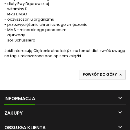
- diety Ewy Dąbrowskiej
- witaminy D
-
leku DMSO
- oczyszczaniu organizmu
- przezwyciężeniu chronicznego zmęczenia
-
MMS - mineralnego panaceum
- ajurwedy
- soli Schüsslera
Jeśli interesują Cię konkretne książki na temat diet zwróć uwagę
na tagi umieszczone pod opisem książki.
POWRÓT DO GÓRY


INFORMACJA

ZAKUPY

OBSŁUGA KLIENTA