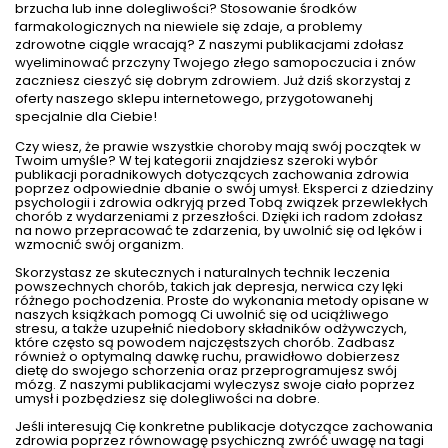
brzucha lub inne dolegliwości? Stosowanie środków
farmakologicznych na niewiele się zdaje, a problemy
zdrowotne ciągle wracają? Z naszymi publikacjami zdołasz
wyeliminować przczyny Twojego złego samopoczucia i znów
zaczniesz cieszyć się dobrym zdrowiem. Już dziś skorzystaj z
oferty naszego sklepu internetowego, przygotowanehj
specjalnie dla Ciebie!
Czy wiesz, że prawie wszystkie choroby mają swój początek w
Twoim umyśle? W tej kategorii znajdziesz szeroki wybór
publikacji poradnikowych dotyczących zachowania zdrowia
poprzez odpowiednie dbanie o swój umysł. Eksperci z dziedziny
psychologii i zdrowia odkryją przed Tobą związek przewlekłych
chorób z wydarzeniami z przeszłości. Dzięki ich radom zdołasz
na nowo przepracować te zdarzenia, by uwolnić się od lęków i
wzmocnić swój organizm.
Skorzystasz ze skutecznych i naturalnych technik leczenia
powszechnych chorób, takich jak depresja, nerwica czy lęki
różnego pochodzenia. Proste do wykonania metody opisane w
naszych książkach pomogą Ci uwolnić się od uciążliwego
stresu, a także uzupełnić niedobory składników odżywczych,
które często są powodem najczęstszych chorób. Zadbasz
również o optymalną dawkę ruchu, prawidłowo dobierzesz
dietę do swojego schorzenia oraz przeprogramujesz swój
mózg. Z naszymi publikacjami wyleczysz swoje ciało poprzez
umysł i pozbędziesz się dolegliwości na dobre.
Jeśli interesują Cię konkretne publikacje dotyczące zachowania
zdrowia poprzez równowagę psychiczną zwróć uwagę na tagi