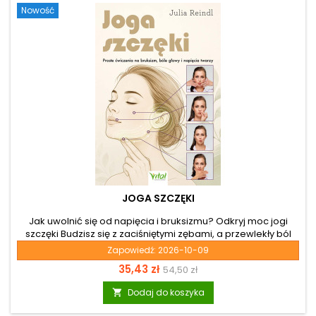
szukasz...
Nowość
JOGA SZCZĘKI
Jak uwolnić się od napięcia i bruksizmu? Odkryj moc jogi
szczęki Budzisz się z zaciśniętymi zębami, a przewlekły ból
głowy, sztywność karku i napięta twarz nie pozwalają ci
Zapowiedź:
2026-10-09
normalnie funkcjonować? Przewlekły stres niezwykle często
Cena
Cena
35,43 zł
54,50 zł
kumuluje się w układzie ustno-twarzowym, prowadząc do
szkodliwego zgrzytania zębami, bruksizmu i bolesnych
podstawowa
Dodaj do koszyka

problemów ze stawem skroniowo-żuchwowym. Jeśli
szukasz trwałego rozwiązania tych dolegliwości, książka