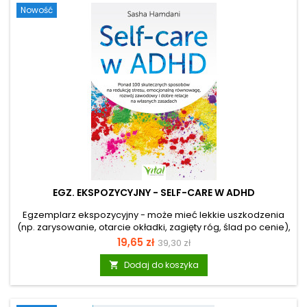
Nowość
codziennego użytku:...
EGZ. EKSPOZYCYJNY - SELF-CARE W ADHD
Egzemplarz ekspozycyjny - może mieć lekkie uszkodzenia
(np. zarysowanie, otarcie okładki, zagięty róg, ślad po cenie),
ale merytorycznie jest pełnowartościowy. Masz dość walki z
Cena
Cena
19,65 zł
39,30 zł
chaosem? Odkryj self-care w ADHD Czujesz, że twoja
podstawowa
codzienność to ciągła improwizacja? Lista zadań rośnie, a ty,
Dodaj do koszyka

zamiast działać, paraliżowany prokrastynacją scrollujesz
telefon, czując narastający wstyd? Tradycyjne metody
organizacji i relaksu rzadko sprawdzają się przy ADHD u