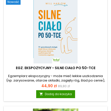
Nowość
dorosłych. Zamiast pomagać, często...
EGZ. EKSPOZYCYJNY - SILNE CIAŁO PO 50-TCE
Egzemplarz ekspozycyjny - może mieć lekkie uszkodzenia
(np. zarysowanie, otarcie okładki, zagięty róg, ślad po cenie),
ale merytorycznie jest pełnowartościowy. Siła, sprawność i
Cena
Cena
44,90 zł
89,80 zł
życie bez bólu – twoja mapa do niezależności po 50-tce
podstawowa
Zauważasz, że poranne wstawanie staje się coraz
Dodaj do koszyka

trudniejsze, a przewlekły ból pleców, sztywność stawów czy
nawracające dolegliwości zaczynają ograniczać twoją
codzienną swobodę? Wiele osób po 50. roku życia błędnie