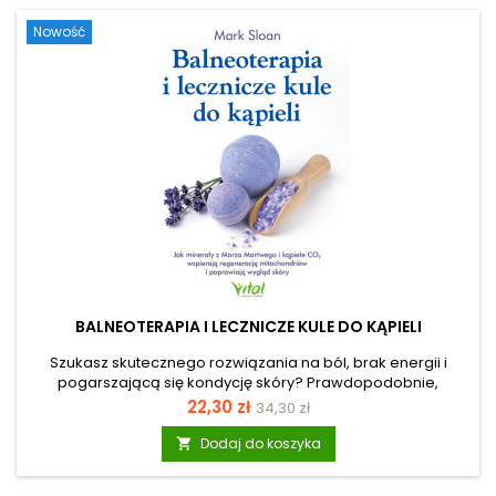
Jak sobie radzić z hałasem, który słyszysz tylko ty? Ta książka,
Nowość
pozwoli ci w końcu...
BALNEOTERAPIA I LECZNICZE KULE DO KĄPIELI
Szukasz skutecznego rozwiązania na ból, brak energii i
pogarszającą się kondycję skóry? Prawdopodobnie,
odczuwasz frustrację z powodu drogich zabiegów, które
Cena
Cena
22,30 zł
34,30 zł
maskują objawy, nie dotykając źródła problemu? Dobra
podstawowa
wiadomość jest taka, że najpotężniejsze narzędzie do
Dodaj do koszyka

regeneracji organizmu masz już w swoim domu. Prawidłowo
przeprowadzona kąpiel lecznicza w domu wpływa na