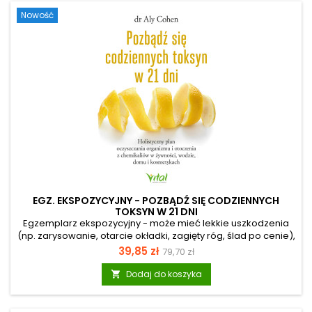
zdrowie na poziomie komórkowym. Hydroterapia z użyciem
Nowość
dwutlenku węgla (CO₂), siarki oraz soli z Morza Martwego
potrafią...
EGZ. EKSPOZYCYJNY - POZBĄDŹ SIĘ CODZIENNYCH
TOKSYN W 21 DNI
Egzemplarz ekspozycyjny - może mieć lekkie uszkodzenia
(np. zarysowanie, otarcie okładki, zagięty róg, ślad po cenie),
ale merytorycznie jest pełnowartościowy. Pozbądź się
Cena
Cena
39,85 zł
79,70 zł
codziennych toksyn w 21 dni – twój przewodnik po zdrowiu
podstawowa
bez chemiiCzy czujesz, że mimo dbania o siebie twoja
Dodaj do koszyka

energia spada, a problemy zdrowotne – od alergii, przez
bóle głowy, aż po stany zapalne – nie chcą ustąpić? Często
niewidzialnym wrogiem są toksyny ukryte w przedmiotach