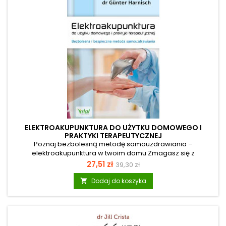
nerwowy...
ELEKTROAKUPUNKTURA DO UŻYTKU DOMOWEGO I
PRAKTYKI TERAPEUTYCZNEJ
Poznaj bezbolesną metodę samouzdrawiania –
elektroakupunktura w twoim domu Zmagasz się z
przewlekłymi dolegliwościami, takimi jak ból pleców,
Cena
Cena
27,51 zł
39,30 zł
powracający ból głowy czy dokuczliwe alergie? Książka
podstawowa
“Elektroakupunktura do użytku domowego i praktyki
Dodaj do koszyka

terapeutycznej” to praktyczny przewodnik, który unikalnie
łączy tysiącletnią mądrość Tradycyjnej Medycyny Chińskiej z
nowoczesną elektroniką. Zrozumiesz dzięki niej, jak
całkowicie bezigłowo i bezpiecznie stymulować meridiany w
ciele. To idealne...