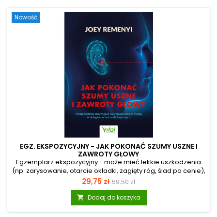
Joga szczęki. Proste ćwiczenia na bruksizm, bóle głowy i...
Nowość
EGZ. EKSPOZYCYJNY - JAK POKONAĆ SZUMY USZNE I
ZAWROTY GŁOWY
Egzemplarz ekspozycyjny - może mieć lekkie uszkodzenia
(np. zarysowanie, otarcie okładki, zagięty róg, ślad po cenie),
ale merytorycznie jest pełnowartościowy. Słyszysz dziwne
Cena
Cena
29,75 zł
59,50 zł
dźwięki i szumy uszne? Męczą cię bóle i zawroty głowy?
podstawowa
Tracisz też poczucie równowagi? Z pewnością nie
Dodaj do koszyka

zwariowałeś. Obecnie co druga osoba cierpiała z powodu
szumów usznych, a co piąta stale słyszy dźwięki fantomowe.