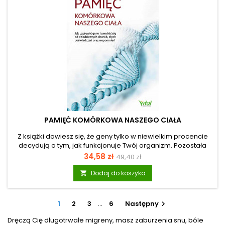
PAMIĘĆ KOMÓRKOWA NASZEGO CIAŁA
Z książki dowiesz się, że geny tylko w niewielkim procencie
decydują o tym, jak funkcjonuje Twój organizm. Pozostała
część to oddziaływanie otoczenia, styl życia i relacje
Cena
Cena
34,58 zł
49,40 zł
międzyludzkie. Dlatego tak bardzo ważne jest, aby Twoje
podstawowa
kontakty z innymi osobami były jak najlepsze. Teraz i Ty
Dodaj do koszyka

przestaniesz być niewolnikiem swoich genów i zaczniesz na
nie wpływać, zmieniać i aktywować w odpowiedni sposób.
Autor, neurobiolog i doktor nauk medycznych, wyjaśnia, jak
1
2
3
…
6
Następny

doświadczenia i wspomnienia, które są...
Dręczą Cię długotrwałe migreny, masz zaburzenia snu, bóle