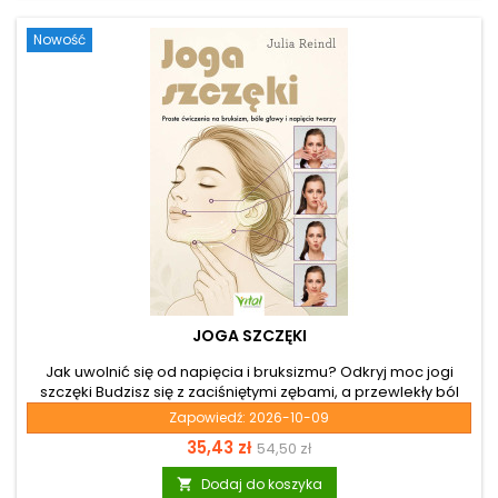
codzienną witalność. To rzetelne źródło wiedzy stworzone
dla...
Nowość
JOGA SZCZĘKI
Jak uwolnić się od napięcia i bruksizmu? Odkryj moc jogi
szczęki Budzisz się z zaciśniętymi zębami, a przewlekły ból
głowy, sztywność karku i napięta twarz nie pozwalają ci
Zapowiedź:
2026-10-09
normalnie funkcjonować? Przewlekły stres niezwykle często
Cena
Cena
35,43 zł
54,50 zł
kumuluje się w układzie ustno-twarzowym, prowadząc do
szkodliwego zgrzytania zębami, bruksizmu i bolesnych
podstawowa
Dodaj do koszyka

problemów ze stawem skroniowo-żuchwowym. Jeśli