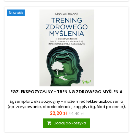
niewidzialne łańcuchy? Jeśli lęk przed odrzuceniem blokuje
twój rozwój, a ciągła potrzeba akceptacji zaburza twoją
Nowość
wewnętrzną harmonię, to znak, że najwyższy...
EGZ. EKSPOZYCYJNY - TRENING ZDROWEGO MYŚLENIA
Egzemplarz ekspozycyjny - może mieć lekkie uszkodzenia
(np. zarysowanie, otarcie okładki, zagięty róg, ślad po cenie),
ale merytorycznie jest pełnowartościowy. Uwolnij umysł z
Cena
Cena
22,20 zł
44,40 zł
pułapki lęku i odzyskaj wewnętrzną równowagę Czy czujesz
podstawowa
czasami, że twój wewnętrzny krytyk odbiera ci energię i
Dodaj do koszyka

utrudnia codzienne funkcjonowanie? Lęk społeczny,