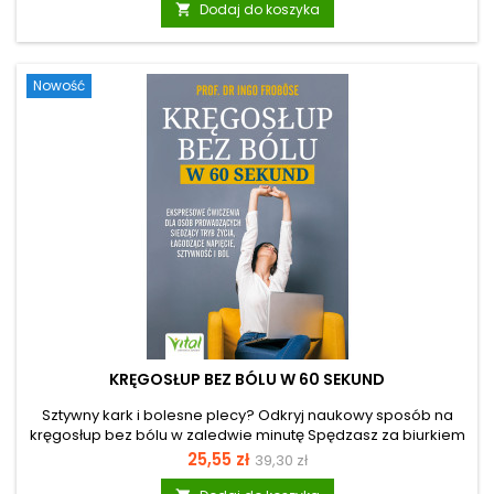
podstawowa
Dodaj do koszyka

lęk” pomoże ci lepiej zrozumieć reakcje organizmu i
odzyskać większy wpływ na własne samopoczucie. Christina
Hillesheim nie opiera się wyłącznie na teorii....
Nowość
KRĘGOSŁUP BEZ BÓLU W 60 SEKUND
Sztywny kark i bolesne plecy? Odkryj naukowy sposób na
kręgosłup bez bólu w zaledwie minutę Spędzasz za biurkiem
lub za kierownicą ponad dziewięć godzin dziennie? Jeśli
Cena
Cena
25,55 zł
39,30 zł
odczuwasz sztywność karku, a dolny odcinek pleców
podstawowa