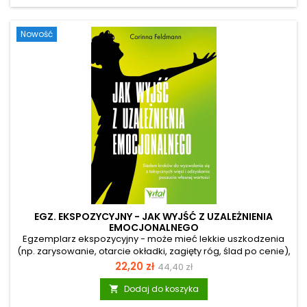
kończyły się uschniętą bazylią na parapecie? Alchemia
ogrodu to książka, która skutecznie zmienia te przekonania.
Nowość
Autorka udowadnia, że własne źródło...
EGZ. EKSPOZYCYJNY - JAK WYJŚĆ Z UZALEŻNIENIA
EMOCJONALNEGO
Egzemplarz ekspozycyjny - może mieć lekkie uszkodzenia
(np. zarysowanie, otarcie okładki, zagięty róg, ślad po cenie),
ale merytorycznie jest pełnowartościowy. Odzyskaj swoją
Cena
Cena
22,20 zł
44,40 zł
wewnętrzną moc i dowiedz się, jak wyjść z uzależnienia
podstawowa
emocjonalnegoCzy czujesz, że twoja życiowa energia
Dodaj do koszyka

bezpowrotnie ucieka, a relacje z bliskimi przypominają