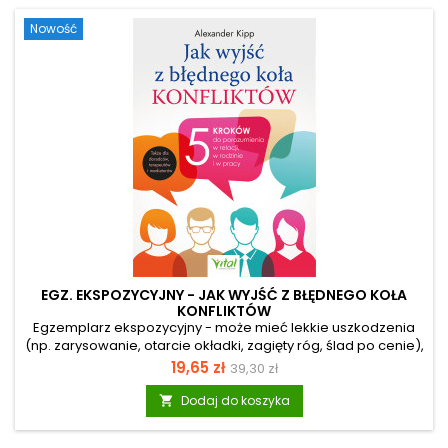
zdrowie na poziomie komórkowym. Hydroterapia z użyciem
Nowość
dwutlenku węgla (CO₂), siarki oraz soli z Morza Martwego
potrafią...
EGZ. EKSPOZYCYJNY - JAK WYJŚĆ Z BŁĘDNEGO KOŁA
KONFLIKTÓW
Egzemplarz ekspozycyjny - może mieć lekkie uszkodzenia
(np. zarysowanie, otarcie okładki, zagięty róg, ślad po cenie),
ale merytorycznie jest pełnowartościowy. Czujesz, że
Cena
Cena
19,65 zł
39,30 zł
utknąłeś w martwym punkcie, a konflikty w rodzinie lub w
podstawowa
pracy ciągle powracają mimo twoich starań? Odkryj
Dodaj do koszyka

skuteczne rozwiązywanie konfliktów oparte na
profesjonalnym doradztwie systemowym. Zamiast szukać