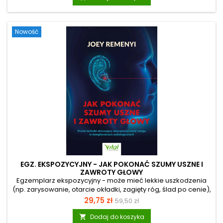
Książka “Reset nerwu błędnego” to merytoryczny
przewodnik, który wyjaśnia fizjologiczne podłoże twoich
emocji. Autor, Christoph Groen, ekspert w dziedzinie pracy z
Nowość
ciałem, opierając się na twardych...
EGZ. EKSPOZYCYJNY - JAK POKONAĆ SZUMY USZNE I
ZAWROTY GŁOWY
Egzemplarz ekspozycyjny - może mieć lekkie uszkodzenia
(np. zarysowanie, otarcie okładki, zagięty róg, ślad po cenie),
ale merytorycznie jest pełnowartościowy. Słyszysz dziwne
Cena
Cena
29,75 zł
59,50 zł
dźwięki i szumy uszne? Męczą cię bóle i zawroty głowy?
podstawowa
Tracisz też poczucie równowagi? Z pewnością nie
Dodaj do koszyka
