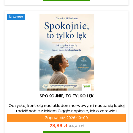
szukasz trwałego rozwiązania tych dolegliwości, książka
Joga szczęki. Proste ćwiczenia na bruksizm, bóle głowy i...
Nowość
SPOKOJNIE, TO TYLKO LĘK
Odzyskaj kontrolę nad układem nerwowym i naucz się lepiej
radzić sobie z lękiem Ciągłe napięcie, lęk o zdrowie i
przewlekły stres potrafią skutecznie odebrać poczucie
Zapowiedź:
2026-10-09
bezpieczeństwa. Zastanawiasz się, jak wyglądają ataki
Cena
Cena
28,86 zł
44,40 zł
paniki, dlaczego ciało uruchamia alarm i co możesz zrobić,
gdy niepokój zaczyna narastać? Książka „Spokojnie, to tylko