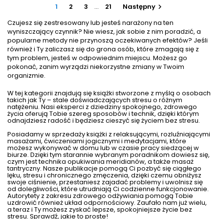
winnych, nauczysz się dostrzegać ukryte schematy
1
2
3
…
21
Następny

komunikacyjne i dynamikę ról, które blokują...
Czujesz się zestresowany lub jesteś narażony na ten
wyniszczający czynnik? Nie wiesz, jak sobie z nim poradzić, a
popularne metody nie przynoszą oczekiwanych efektów? Jeśli
również i Ty zaliczasz się do grona osób, które zmagają się z
tym problem, jesteś w odpowiednim miejscu. Możesz go
pokonać, zanim wyrządzi niekorzystne zmiany w Twoim
organizmie.
W tej kategorii znajdują się książki stworzone z myślą o osobach
takich jak Ty – stale doświadczających stresu o różnym
natężeniu. Nasi eksperci z dziedziny spokojnego, zdrowego
życia oferują Tobie szereg sposobów i technik, dzięki którym
odnajdziesz radość i będziesz cieszyć się
życiem bez stresu
.
Posiadamy w sprzedaży książki z relaksującymi, rozluźniającymi
masażami, ćwiczeniami jogicznymi i medytacjami, które
możesz wykonywać w domu lub w czasie pracy siedzącej w
biurze. Dzięki tym starannie wybranym poradnikom dowiesz się,
czym jest technika opukiwania meridianów, a także masaż
tantryczny. Nasze publikacje pomogą Ci pozbyć się ciągłego
lęku, stresu i chronicznego zmęczenia, dzięki czemu obniżysz
swoje
ciśnienie
, przestaniesz zajadać problemy i uwolnisz się
od dolegliwości, które utrudniają Ci codzienne funkcjonowanie.
Autorytety z zakresu
zdrowego odżywiania
pomogą Tobie
uzdrowić również
układ odpornościowy
. Zaufało nam już wielu,
a teraz i Ty możesz zyskać lepsze, spokojniejsze życie bez
stresu. Sprawdź, jakie to proste!