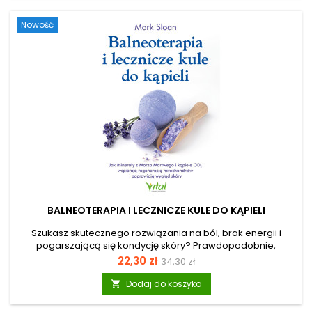
nieśmiałość oraz nieustanny natłok negatywnych myśli mogą
zakłócać spokój, pogarszać samopoczucie i utrudniać
Nowość
zasypianie. Sposób, w jaki interpretujesz...
BALNEOTERAPIA I LECZNICZE KULE DO KĄPIELI
Szukasz skutecznego rozwiązania na ból, brak energii i
pogarszającą się kondycję skóry? Prawdopodobnie,
odczuwasz frustrację z powodu drogich zabiegów, które
Cena
Cena
22,30 zł
34,30 zł
maskują objawy, nie dotykając źródła problemu? Dobra
podstawowa
wiadomość jest taka, że najpotężniejsze narzędzie do
Dodaj do koszyka

regeneracji organizmu masz już w swoim domu. Prawidłowo
przeprowadzona kąpiel lecznicza w domu wpływa na