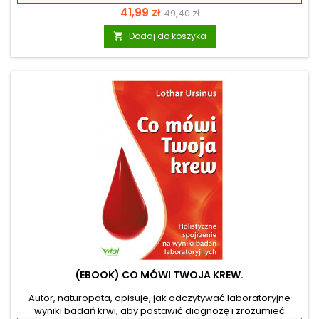
estetyczne fotografie metod stopniowania zmysłowego
Cena
Cena
41,99 zł
49,40 zł
dotyku i stymulacji punktów energetycznych. Obok
szczegółowego opisu masażu erotycznego znajdziesz też
podstawowa
Dodaj do koszyka

fantazyjne rytuały wzmagające siły witalne, zapewniające
przepływ energii w związku i szczęście. A mieszanki
zmysłowych olejków wzmocnią odczuwanie bliskości i
intymności. Opanujesz...
(EBOOK) CO MÓWI TWOJA KREW.
Autor, naturopata, opisuje, jak odczytywać laboratoryjne
wyniki badań krwi, aby postawić diagnozę i zrozumieć