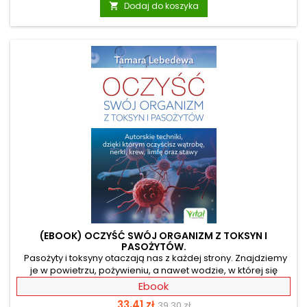
podstawowa
Dodaj do koszyka

jak z pomocą tej staroindyjskiej sztuki miłości odzyskać
świadomość własnego ciała i umysłu. Nawiąż prawdziwą
relację intymną ze swoim partnerem, dzięki...
(EBOOK) OCZYŚĆ SWÓJ ORGANIZM Z TOKSYN I
PASOŻYTÓW.
Pasożyty i toksyny otaczają nas z każdej strony. Znajdziemy
je w powietrzu, pożywieniu, a nawet wodzie, w której się
kąpiemy. W jaki sposób nie dopuścić do zakażenia? Jak
Ebook
oczyścić organizm, w którym znajdują się nieproszeni
Cena
Cena
33,41 zł
39,30 zł