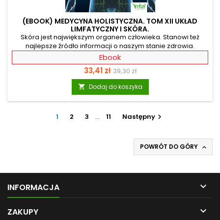
(EBOOK) MEDYCYNA HOLISTYCZNA. TOM XII UKŁAD
LIMFATYCZNY I SKÓRA.
Skóra jest największym organem człowieka. Stanowi też
najlepsze źródło informacji o naszym stanie zdrowia.
Pojawiające się na niej pryszcze, rumienie, odbarwienia i
Ebook
inne zmiany skórne są sygnałem, że coś złego dzieje się w
Cena
Cena
33,41 zł
39,30 zł
Twoim organizmie. Jeśli Twój organizm atakowany jest przez
bakterie czy wirusy, skóra powinna zareagować gorączką
podstawowa
Dodaj do koszyka

oraz poceniem się i w ten sposób oczyścić organizm. Jeśli
paznokcie rąk i nóg wrastają w tkankę miękką, odkształcają
się, łamią lub zostają zaatakowane przez...
1
2
3
…
11
Następny

POWRÓT DO GÓRY


INFORMACJA

ZAKUPY