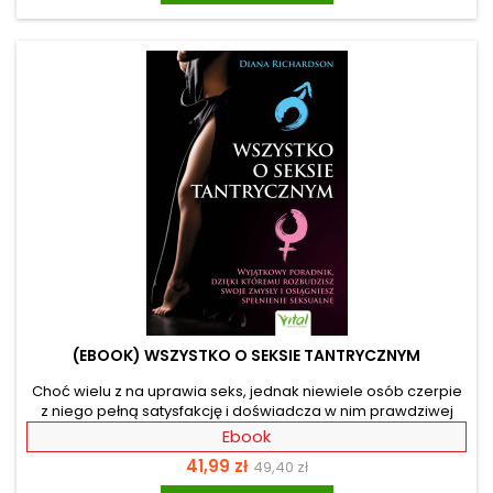
partnera. Odkryjesz jak ważne jest świadome wzmacnianie
mięśni Kegla, mających bezpośredni wpływ na doznawanie...
(EBOOK) WSZYSTKO O SEKSIE TANTRYCZNYM
Choć wielu z na uprawia seks, jednak niewiele osób czerpie
z niego pełną satysfakcję i doświadcza w nim prawdziwej
miłości. Poznaj nowy wymiar rozkoszy i zmień swoje
Ebook
doznania seksualne dzięki tantrze. Autorka, światowej sławy
Cena
Cena
41,99 zł
49,40 zł
nauczycielka tantry, odkryje przed tobą, czym jest seks
tantryczny i masaż tantryczny. Dzięki tej książce dowiesz się,