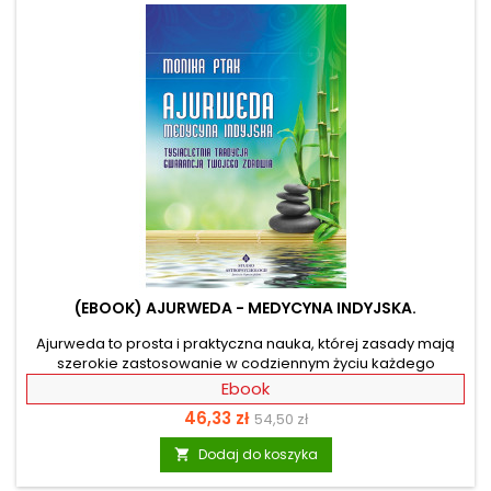
przeprowadzenia...
(EBOOK) AJURWEDA - MEDYCYNA INDYJSKA.
Ajurweda to prosta i praktyczna nauka, której zasady mają
szerokie zastosowanie w codziennym życiu każdego
człowieka. Obejmuje ćwiczenia duchowe i fizyczne,
Ebook
oczyszczanie organizmu, zmianę sposobu myślenia,
Cena
Cena
46,33 zł
54,50 zł
regulację emocji, relaks i wprowadzenie harmonii
w relacjach z otoczeniem. Pomoże Ci w tym użycie
podstawowa
Dodaj do koszyka

odpowiednich ziół, właściwy dobór kolorów, kamieni i metali
oraz zastosowanie optymalnej diety. Dzięki tej książce