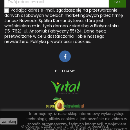
Podając adres e-mail, zgadzasz się na przetwarzanie
danych osobowych w celach marketingowych przez firmę
Janusz Nawrocki Spółka Komandytowa, która jest
właścicielem m.in. tych domen z siedzibą w Białymstoku
(15-762), ul. Antoniuk Fabryczny 55/24. Dane będą
przetwarzane w celu dostarczania Tobie naszego
newslettera.
Polityka prywatności i cookies.
POLECAMY
Informujemy, iż nasz sklep internetowy wykorzystuje
technologię plików cookies a jednocześnie nie zbiera w
zamknij
sposób automatyczny żadnych informacji, z wyjątkiem
© Copyright 2026 Vitalni24.pl. All Rights Reserved.
informacji zawartych w tych plikach (tzw. „ciasteczkach”).