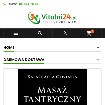
Telefon:
85 654 78 35
0



shopping_cart
HOME
DARMOWA DOSTAWA