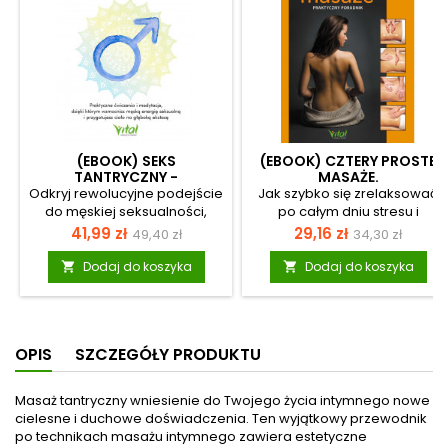
(EBOOK) SEKS
(EBOOK) CZTERY PROSTE
TANTRYCZNY -
MASAŻE.
PRZEWODNIK DLA
Odkryj rewolucyjne podejście
Jak szybko się zrelaksować
MĘŻCZYZN
do męskiej seksualności,
po całym dniu stresu i
które koncentruje się
gonitwy? Z tą książką szybko i
Cena
Cena
Cena
Cena
41,99 zł
29,16 zł
49,40 zł
34,30 zł
medytacji jako kluczu do
skutecznie rozluźnisz napięte
podstawowa
podstawow
osiągnięcia seksualnego
mięśnie, pozbędziesz się bólu
Dodaj do koszyka
Dodaj do koszyka


spełniania! Korzystając z
kręgosłupa i naładujesz się
tantrycznych wskazówek,
energią. Poznasz techniki
Autorzy pokazują
prostego masażu
mężczyznom, jak wyjść poza
wywodzące się z różnych
OPIS
SZCZEGÓŁY PRODUKTU
z góry przyjęte wyobrażenie
kultur, opracowane przez
o seksie jako zorientowanym
autorytet w dziedzinie
na cel – i często stresującym
masażu. Autor jest specjalistą
Masaż tantryczny wniesienie do Twojego życia intymnego nowe
– wydarzeniu. Ta książka
masażu chińskiego,
cielesne i duchowe doświadczenia. Ten wyjątkowy przewodnik
odkryje przed tobą, czym jest
akupunktury i terapii
po technikach masażu intymnego zawiera estetyczne
seks tantryczny z męskiej
manualnej. Nie musisz być