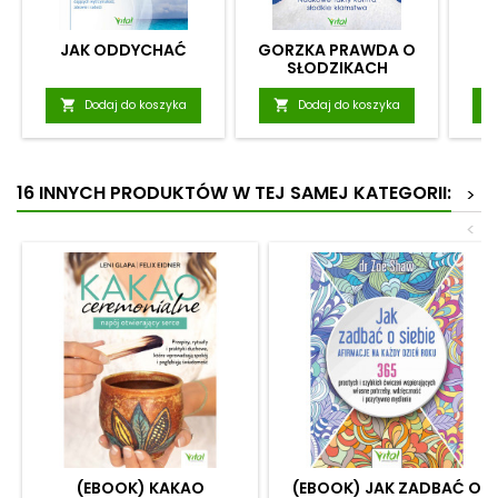
JAK ODDYCHAĆ
GORZKA PRAWDA O
U
SŁODZIKACH

Dodaj do koszyka

Dodaj do koszyka
16 INNYCH PRODUKTÓW W TEJ SAMEJ KATEGORII:
>
<
(EBOOK) KAKAO
(EBOOK) JAK ZADBAĆ O