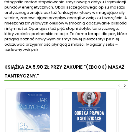
fotografie metod stopniowania zmysłowego dotyku i stymulacji
perspektywy. Dowiesz się, jak
profesjonalnym masażystą
punktów energetycznych. Obok szczegółowego opisu masażu
osiągnąć głębokie stany
aby opanować opisane
erotycznego znajdziesz też fantazyjne rytuały wzmagające siły
rozkoszy i jednocześnie
cztery proste techniki.
witalne, zapewniające przepływ energii w związku i szczęście. A
wzbogacić swoje życie
Odkryjesz pozytywny wpływ
mieszanki zmysłowych olejków wzmocnią odczuwanie bliskości
intymne i...
masażu...
i intymności. Opanujesz też pięć stopni dotyku tantrycznego,
który zacieśni partnerskie relacje. To forma terapii dla par, które
pragną poznać nowy wymiar zmysłowej pieszczoty i pełniej
odczuwać przyjemność płynącą z miłości. Magiczny seks –
cudowny związek.
KSIĄŻKA ZA 5,90 ZŁ
PRZY ZAKUPIE "(EBOOK) MASAŻ
TANTRYCZNY."
<
>