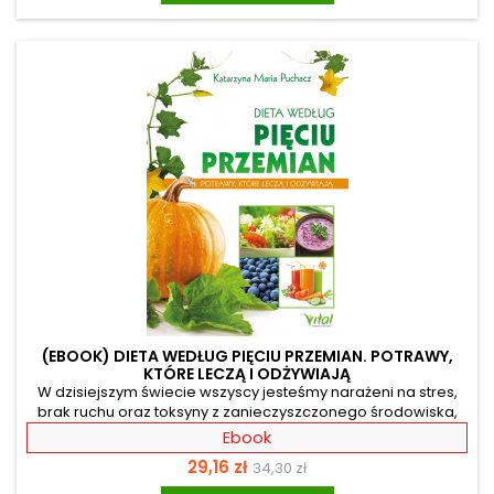
pokarmowe. Dzięki jej fachowym wskazówkom poznasz
uzdrawiające działanie akupunktury, baniek,...
(EBOOK) DIETA WEDŁUG PIĘCIU PRZEMIAN. POTRAWY,
KTÓRE LECZĄ I ODŻYWIAJĄ
W dzisiejszym świecie wszyscy jesteśmy narażeni na stres,
brak ruchu oraz toksyny z zanieczyszczonego środowiska,
co powoduje coraz częstsze ujawnianie się schorzeń
Ebook
cywilizacyjnych. Z pomocą przychodzi nam Tradycyjna
Cena
Cena
29,16 zł
34,30 zł
Medycyna Chińska i dieta według Pięciu Przemian.
Podstawową zasadą przygotowywania posiłku jest w tym