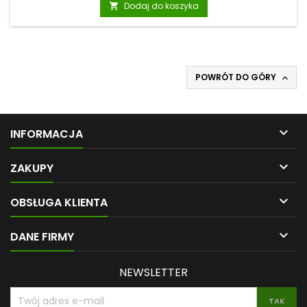
podstawowa
Dodaj do koszyka

przypadku zachowanie właściwej kolejności dodawania
produktów do potrawy. O sile energetycznej i leczniczej
decyduje ostatni składnik. W zależności od tego, jaki organ...
POWRÓT DO GÓRY


INFORMACJA

ZAKUPY

OBSŁUGA KLIENTA

DANE FIRMY
NEWSLETTER