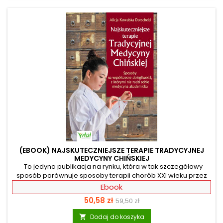
kanapkowe, różnego rodzaju sałatki, kotlety, zapiekanki,
zupy, a także...
(EBOOK) NAJSKUTECZNIEJSZE TERAPIE TRADYCYJNEJ
MEDYCYNY CHIŃSKIEJ
To jedyna publikacja na rynku, która w tak szczegółowy
sposób porównuje sposoby terapii chorób XXI wieku przez
medycynę zachodnią oraz chińską. Specjalistka i wieloletni
Ebook
praktyk Tradycyjnej Medycyny Chińskiej przedstawia tu
Cena
Cena
50,58 zł
59,50 zł
najskuteczniejsze kuracje, które eliminują takie dolegliwości
jak reumatyzm, ból pleców, cukrzyca typu 1 i 2, nadciśnienie
podstawowa
Dodaj do koszyka

tętnicze, choroby autoimmunologiczne, AZS czy alergie