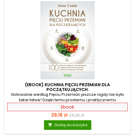
(EBOOK) KUCHNIA PIĘCIU PRZEMIAN DLA
POCZĄTKUJĄCYCH.
Gotowanie według Pięciu Przemian jeszcze nigdy nie było
takie łatwe! Dzięki temu prostemu i praktycznemu
poradnikowi poznasz zasady diety, smaki, przemiany oraz
Ebook
kolejność dodawania składników. Dodatkowo Autorka,
Cena
Cena
29,16 zł
34,30 zł
propagatorka życia zgodnie z chińską filozofią przyrody,
przygotowała dla Ciebie 100 przepisów na dania
podstawowa
Dodaj do koszyka

bezglutenowe i wegetariańskie, wśród których znajdziesz
łatwe do przyrządzenia pieczywo, pasztety, pasty