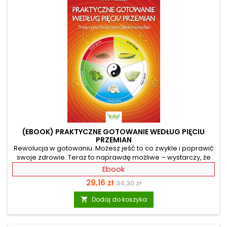
(EBOOK) PRAKTYCZNE GOTOWANIE WEDŁUG PIĘCIU
PRZEMIAN
Rewolucja w gotowaniu. Możesz jeść to co zwykle i poprawić
swoje zdrowie. Teraz to naprawdę możliwe – wystarczy, że
zmienisz sposób przygotowania posiłków. Gotowanie wg
Ebook
Pięciu Przemian to bardzo prosta metoda, która uzdrowi
Cena
Cena
29,16 zł
34,30 zł
Twoją kuchnię. Technika opracowana w starożytnych
Chinach jest ściśle powiązana z chińską filozofią. Polega na
podstawowa
Dodaj do koszyka

osiągnięciu harmonii organizmu z otoczeniem, przez
odpowiednie odżywianie i gotowanie. To nie książka
kucharska, ani książka z kolejną dietą- cud... to podręcznik...