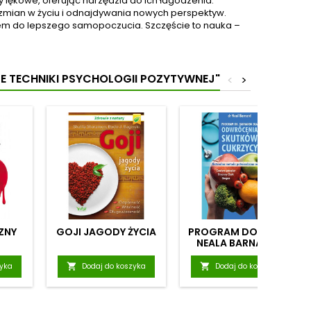
y lękowe, oferując narzędzia do ich łagodzenia.
zmian w życiu i odnajdywania nowych perspektyw.
czem do lepszego samopoczucia. Szczęście to nauka –
E TECHNIKI PSYCHOLOGII POZYTYWNEJ"
<
>
ZNY
GOJI JAGODY ŻYCIA
PROGRAM DOKTORA
NEALA BARNARDA
DLA ODWRÓCENIA
SKUTKÓW CUKRZYCY
zyka

Dodaj do koszyka

Dodaj do koszyka