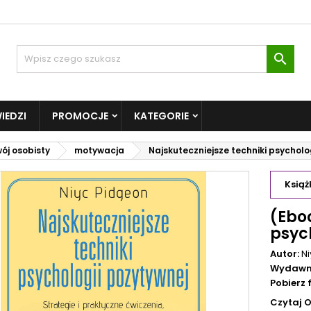

IEDZI
PROMOCJE
KATEGORIE
ój osobisty
motywacja
Najskuteczniejsze techniki psycholo
Książ
(Eboo
psyc
Autor:
N
Wydawn
Pobierz
Czytaj 