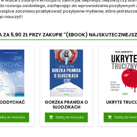
w walce z trudnymi emocjami, takimi jak depresja, niepokój czy stan
e do rozwoju osobistego, zachęcając do wprowadzania pozytywnych 
ej książce zaczniesz praktykować pozytywne myślenie, które jest klu
go nauczyć!
 ZA 5,90 ZŁ
PRZY ZAKUPIE "(EBOOK) NAJSKUTECZNIEJSZ
 ODDYCHAĆ
GORZKA PRAWDA O
UKRYTE TRUCI
SŁODZIKACH
odaj do koszyka

Dodaj do koszyka

Dodaj do kos