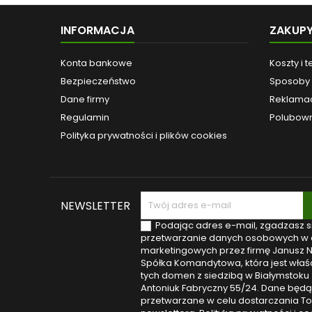
swoj
spec
INFORMACJA
ZAKUP
rozw
wiel
psych
Konta bankowe
Koszty i 
prosty p
Bezpieczeństwo
Sposoby 
siedm
cel
Dane firmy
Reklamac
zdrow
Regulamin
Polubown
odnale
życi
Polityka prywatności i plików cookies
pow
odczuc
NEWSLETTER
Podając adres e-mail, zgadzasz s
przetwarzanie danych osobowych w 
marketingowych przez firmę Janusz 
Spółka Komandytowa, która jest właśc
tych domen z siedzibą w Białymstoku (
Antoniuk Fabryczny 55/24. Dane będą
przetwarzane w celu dostarczania T