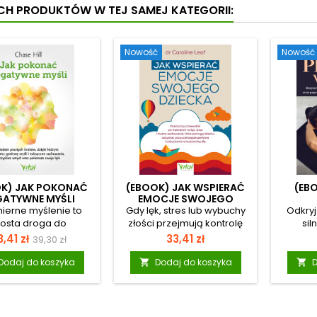
YCH PRODUKTÓW W TEJ SAMEJ KATEGORII:
Nowość
Nowość
OK) JAK POKONAĆ
(EBOOK) JAK WSPIERAĆ
(EBO
GATYWNE MYŚLI
EMOCJE SWOJEGO
DZIECKA
ierne myślenie to
Gdy lęk, stres lub wybuchy
Odkryj
rosta droga do
złości przejmują kontrolę
sil
stawania stanów
nad codziennością twojego
samopo
ena
Cena
Cena
,41 zł
33,41 zł
39,30 zł
h, a nawet depresji.
dziecka, łatwo poczuć
dom
podstawowa
ak pozbyć się
bezradność i zwątpienie.
przewod
Dodaj do koszyka
Dodaj do koszyka
D


ywnych myśli, aby
Zrozum, co naprawdę
ci z
ąć poczucie własnej
dzieje się w dziecięcym
bezpi
wartości i
umyśle i jak możesz
sposób.
ceptację? Autor w
wspierać je w sposób
na czym 