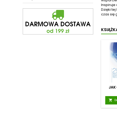
wsparcie 
Inspiruj
Dzięki t
czas się 
KSIĄŻKA
JAK

D