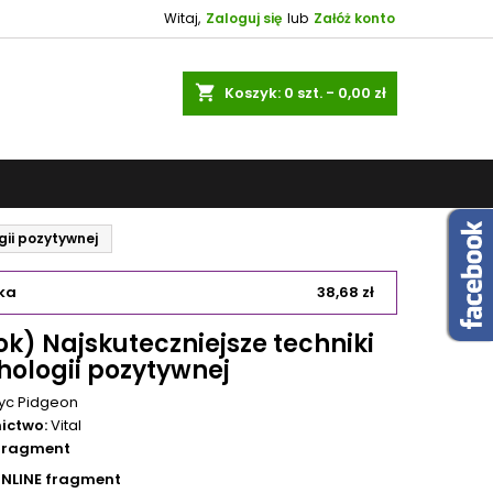
Witaj,
Zaloguj się
lub
Załóż konto
shopping_cart
Koszyk:
0
szt. - 0,00 zł
gii pozytywnej
ka
38,68 zł
k) Najskuteczniejsze techniki
hologii pozytywnej
iyc Pidgeon
ictwo:
Vital
 fragment
ONLINE fragment