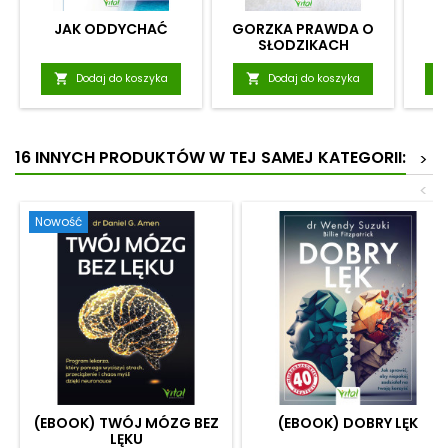
JAK ODDYCHAĆ
GORZKA PRAWDA O
U
SŁODZIKACH

Dodaj do koszyka

Dodaj do koszyka
16 INNYCH PRODUKTÓW W TEJ SAMEJ KATEGORII:
>
<
Nowość
(EBOOK) TWÓJ MÓZG BEZ
(EBOOK) DOBRY LĘK
LĘKU