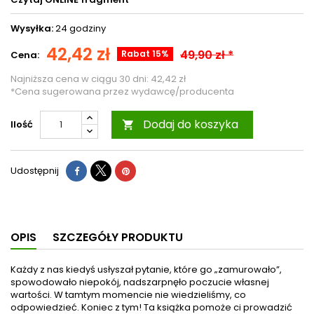
Wysyłka:
24 godziny
42,42 zł
49,90 zł *
Rabat 15%
Cena:
Najniższa cena w ciągu 30 dni:
42,42 zł
*Cena sugerowana przez wydawcę/producenta
Dodaj do koszyka
Ilość

Udostępnij
OPIS
SZCZEGÓŁY PRODUKTU
Każdy z nas kiedyś usłyszał pytanie, które go „zamurowało”,
spowodowało niepokój, nadszarpnęło poczucie własnej
wartości. W tamtym momencie nie wiedzieliśmy, co
odpowiedzieć. Koniec z tym! Ta książka pomoże ci prowadzić