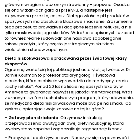
głównym wrogiem, lecz enzym trawienny – pepsyna. Osadza
się ona w tkankach gardła i przełyku, a następnie jest
aktywowana przez to, co jesz. Dlatego właśnie pH produktów
spożywczych ma absolutnie kluczowe znaczenie. Zrozumienie
tego procesu to prawdziwe i dogłębne leczenie refluksu, a nie
tylko maskowanie jego skutków. Wdrożenie opisanych tu zasad
to również realne i udowodnione naukowo zapobieganie
rakowi przełyku, który często jest tragicznym skutkiem
wieloletnich stanów zapalnych.
Dieta niskokwasowa opracowana przez światowej klasy
ekspertów
Ogromną wartością tej publikacji jest autorytet jej twórców. Dr
Jamie Koufman to profesor otolaryngologii i światowa
pionierka, która osobiście wprowadziła do medycyny termin
„cichy refluks”. Ponad 20 lat na liście najlepszych lekarzy w
Ameryce to gwarancja najwyższej jakości merytorycznej. Wraz
z uznanym szefem kuchni stworzyła program, który udowadnia,
że medyczna dieta niskokwasowa może być pełna smaku. Co
zyskasz, opierając swoje zdrowie na tej książce?
– Gotowy plan działania:
Otrzymasz instrukcję
przeprowadzenia dwutygodniowej diety indukcyjnej, która
wyciszy stany zapalne i zapoczątkuje regenerację tkanek.
– Precyzyjne tabele żywieniowe: Nauczysz się rozpoznawać i