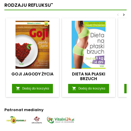
RODZAJU REFLUKSU"
<
>
GOJI JAGODY ŻYCIA
DIETA NA PŁASKI
BRZUCH

Dodaj do koszyka

Dodaj do koszyka
Patronat medialny