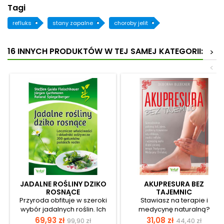
Tagi
refluks
stany zapalne
choroby jelit
16 INNYCH PRODUKTÓW W TEJ SAMEJ KATEGORII:
>
<
JADALNE ROŚLINY DZIKO
AKUPRESURA BEZ
ROSNĄCE
TAJEMNIC
Przyroda obfituje w szeroki
Stawiasz na terapie i
wybór jadalnych roślin. Ich
medycynę naturalną?
niezwykłe właściwości znane
Interesujesz się Tradycyjną
Cena
Cena
Cena
Cena
69,93 zł
31,08 zł
99,90 zł
44,40 zł