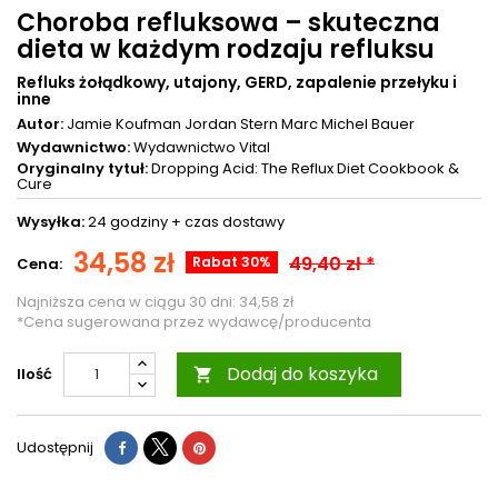
Choroba refluksowa – skuteczna
dieta w każdym rodzaju refluksu
Refluks żołądkowy, utajony, GERD, zapalenie przełyku i
inne
Autor:
Jamie Koufman
Jordan Stern
Marc Michel Bauer
Wydawnictwo:
Wydawnictwo Vital
Oryginalny tytuł:
Dropping Acid: The Reflux Diet Cookbook &
Cure
Wysyłka:
24 godziny +
czas dostawy
34,58 zł
49,40 zł *
Rabat 30%
Cena:
Najniższa cena w ciągu 30 dni:
34,58 zł
*Cena sugerowana przez wydawcę/producenta
Dodaj do koszyka
Ilość

Udostępnij