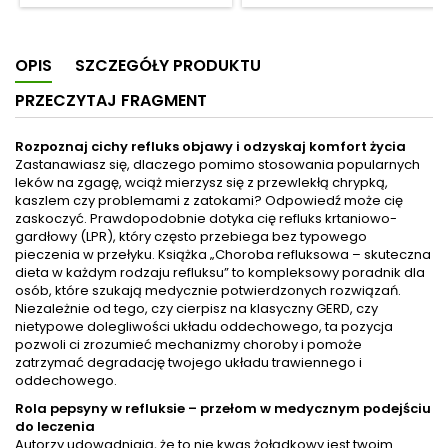
pełnowartościowy. Według
powinien się z nią
WHO, zaburzenia psychiczne
zapoznać...&rdquo;Oczy w
są epidemią, a depresja jest
okularach stają się
OPIS
SZCZEGÓŁY PRODUKTU
20 przyczyną
&bdquo;leniwe&rdquo;.
niepełnosprawności. Autor
Potrzebują treningu. Metoda
PRZECZYTAJ FRAGMENT
książki, światowej sławy
Batesa jest serią prostych,
lekarz i psychiatra, chce
łatwych do wykonania
zmienić postrzeganie,
ćwiczeń relaksujących oraz
Rozpoznaj cichy refluks objawy i odzyskaj komfort życia
diagnozowanie i leczenie
usprawniających mięśnie
Zastanawiasz się, dlaczego pomimo stosowania popularnych
chorób psychicznych.
oczu. Dzięki tej metodzie
leków na zgagę, wciąż mierzysz się z przewlekłą chrypką,
Ponieważ choroba umysłu to
można przywr&oacute;cić
kaszlem czy problemami z zatokami? Odpowiedź może cię
nic innego jak choroba
prawidłowe widzenie i
zaskoczyć. Prawdopodobnie dotyka cię refluks krtaniowo-
mózgu. Depresja, ADHD,
używać oczu bez stanu
gardłowy (LPR), który często przebiega bez typowego
zaburzenia kompulsywne,...
napięcia i stresu, a dzięki
pieczenia w przełyku. Książka „Choroba refluksowa – skuteczna
temu stać się...
dieta w każdym rodzaju refluksu” to kompleksowy poradnik dla
osób, które szukają medycznie potwierdzonych rozwiązań.
Niezależnie od tego, czy cierpisz na klasyczny GERD, czy
nietypowe dolegliwości układu oddechowego, ta pozycja
pozwoli ci zrozumieć mechanizmy choroby i pomoże
zatrzymać degradację twojego układu trawiennego i
oddechowego.
Rola pepsyny w refluksie – przełom w medycznym podejściu
do leczenia
Autorzy udowadniają, że to nie kwas żołądkowy jest twoim