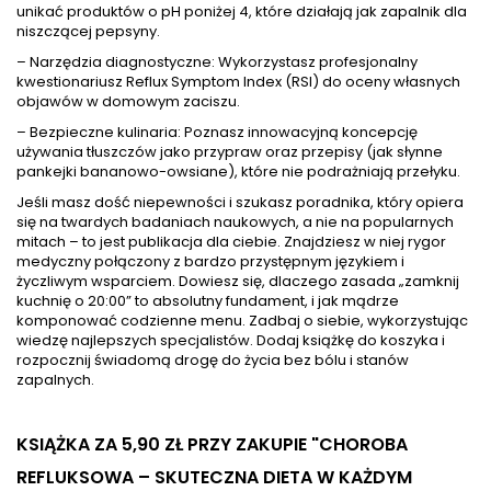
unikać produktów o pH poniżej 4, które działają jak zapalnik dla
niszczącej pepsyny.
– Narzędzia diagnostyczne: Wykorzystasz profesjonalny
kwestionariusz Reflux Symptom Index (RSI) do oceny własnych
objawów w domowym zaciszu.
– Bezpieczne kulinaria: Poznasz innowacyjną koncepcję
używania tłuszczów jako przypraw oraz przepisy (jak słynne
pankejki bananowo-owsiane), które nie podrażniają przełyku.
Jeśli masz dość niepewności i szukasz poradnika, który opiera
się na twardych badaniach naukowych, a nie na popularnych
mitach – to jest publikacja dla ciebie. Znajdziesz w niej rygor
medyczny połączony z bardzo przystępnym językiem i
życzliwym wsparciem. Dowiesz się, dlaczego zasada „zamknij
kuchnię o 20:00” to absolutny fundament, i jak mądrze
komponować codzienne menu. Zadbaj o siebie, wykorzystując
wiedzę najlepszych specjalistów. Dodaj książkę do koszyka i
rozpocznij świadomą drogę do życia bez bólu i stanów
zapalnych.
KSIĄŻKA ZA 5,90 ZŁ
PRZY ZAKUPIE "CHOROBA
REFLUKSOWA – SKUTECZNA DIETA W KAŻDYM