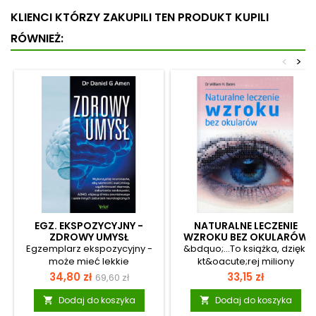
KLIENCI KTÓRZY ZAKUPILI TEN PRODUKT KUPILI
RÓWNIEŻ:
<
>
EGZ. EKSPOZYCYJNY -
NATURALNE LECZENIE
ZDROWY UMYSŁ
WZROKU BEZ OKULARÓW
Egzemplarz ekspozycyjny -
&bdquo;...To książka, dzięki
może mieć lekkie
kt&oacute;rej miliony
uszkodzenia (np.
os&oacute;b na całym
Cena
Cena
Cena
34,80 zł
33,15 zł
69,60 zł
zarysowanie, otarcie okładki,
świecie odzyskało poprawny
podstawowa
zagięty róg, ślad po cenie),
wzrok. Każdy człowiek z
Dodaj do koszyka
Dodaj do koszyka


ale merytorycznie jest
wadą wzroku koniecznie