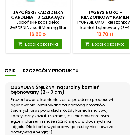
JAPOŃSKIE KADZIDEŁKA
TYGRYSIE OKO -
GARDENIA - URZEKAJĄCY
KIESZONKOWY KAMIEŃ
ZAPACH GARDENII
BĘBNOWANY (3-4 CM)
Japońskie kadzidełka
TYGRYSIE OKO - kieszonkowy
GARDENIA z serii Morning Star
kamień bębnowany (3-4
Kadzidełka te mają niezwykle
cm)Kamienie kieszonkowe to
Cena
Cena
16,60 zł
13,70 zł
subtelny aromat kwiatu
starannie
gardenii, który pomaga
wyselekcjonowane,
Dodaj do koszyka
Dodaj do koszyka


powrócić do stanu
naturalne minerały o płaskim,
wewnętrznej harmonii oraz
owalnym kształcie,
dobrego samopoczucia.
wygładzonym i
Sprzyja radości i wspomaga
wypolerowanym tak, aby
OPIS
SZCZEGÓŁY PRODUKTU
proces regeneracji
idealnie mieściły się w dłoni
organizmu. Morning Star: To
lub kieszeni. Dzięki swojej
seria japońskich kadzidełek
formie są niezwykle wygodne
OBSYDIAN ŚNIEŻNY, naturalny kamień
osiemnastu szlachetnych
w użytkowaniu – można je
bębnowany (2 ~ 3 cm)
zapachów najwyższej
zawsze mieć przy sobie, jako
jakości. Różnorodne zapachy
osobisty kamień, amulet lub
Prezentowane kamienie został poddane procesowi
mogą znaleźć wiele
przedmiot relaksacyjny.
bębnowania, oszlifowane za pomocą proszków
zastosowań: w domu, na
Każdy egzemplarz jest
ściernych oraz polerskich. Każdy kamień ma swój
wakacjach, w sklepie, w
unikalny - różni się kolorem,
specyficzny kształt i rozmiar, jest niepowtarzalnym
gabinecie kosmetycznym,
rysunkiem i strukturą, co
egzemplarzem i może różnić się od widocznych na
czy do praktyki...
podkreśla jego naturalne...
zdjęciu. Dla klienta wybieramy go intuicyjnie i zawsze z
pozytywną energią :)