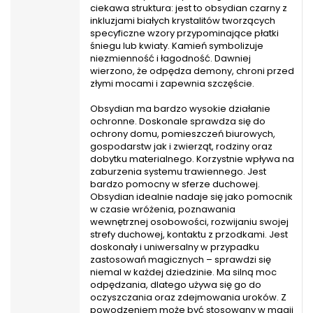
ciekawa struktura: jest to obsydian czarny z
inkluzjami białych krystalitów tworzących
specyficzne wzory przypominające płatki
śniegu lub kwiaty. Kamień symbolizuje
niezmienność i łagodność. Dawniej
wierzono, że odpędza demony, chroni przed
złymi mocami i zapewnia szczęście.
Obsydian ma bardzo wysokie działanie
ochronne. Doskonale sprawdza się do
ochrony domu, pomieszczeń biurowych,
gospodarstw jak i zwierząt, rodziny oraz
dobytku materialnego. Korzystnie wpływa na
zaburzenia systemu trawiennego. Jest
bardzo pomocny w sferze duchowej.
Obsydian idealnie nadaje się jako pomocnik
w czasie wróżenia, poznawania
wewnętrznej osobowości, rozwijaniu swojej
strefy duchowej, kontaktu z przodkami. Jest
doskonały i uniwersalny w przypadku
zastosowań magicznych – sprawdzi się
niemal w każdej dziedzinie. Ma silną moc
odpędzania, dlatego używa się go do
oczyszczania oraz zdejmowania uroków. Z
powodzeniem może być stosowany w magii