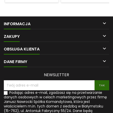
turkusowa kolorystyka
kamień ma swój specyficzny
nadaje biżuterii wyrazistości i
kształt i rozmiar, jest
świeżości, dzięki czemu
niepowtarzalnym
doskonale podkreśla
egzemplarzem i może różnić
indywidualny styl. Bransoletka
się od widocznych na zdjęciu.

INFORMACJA
składa się z drobnych,
Dla klienta wybieramy go
nieregularnych kamieni typu
intuicyjnie i zawsze z

„chips”, które zostały
pozytywną energią :) Uwagi:
ZAKUPY
wygładzone i wypolerowane,
Cena dotyczy jednego
dzięki czemu są przyjemne w
egzemplarza wybranego

OBSŁUGA KLIENTA
noszeniu. Bransoletka
losowo Ewentualna
wykonana jest z naturalnych
obecność spękań, pustek i
kamieni, które nawleczone
zagłębień oraz inkluzji...

DANE FIRMY
są na bardzo mocną,...
NEWSLETTER
Podając adres e-mail, zgadzasz się na przetwarzanie
danych osobowych w celach marketingowych przez firmę
Janusz Nawrocki Spółka Komandytowa, która jest
właścicielem m.in. tych domen z siedzibą w Białymstoku
(15-762), ul. Antoniuk Fabryczny 55/24. Dane będą