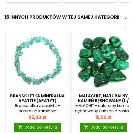
16 INNYCH PRODUKTÓW W TEJ SAMEJ KATEGORII:
>
<
BRANSOLETKA MINERALNA
MALACHIT, NATURALNY
APATITE (APATYT)
KAMIEŃ BĘBNOWANY (L /
3,5~ 4 CM)
Bransoletka z apatytu –
MALACHIT - naturalny kamień
naturalne kamienie
bębnowany Kamienie zostały
Wyjątkowa i przyciągająca
poddane procesowi
Cena
Cena
25,00 zł
15,00 zł
uwagę bransoletka
bębnowania, oszlifowane za
wykonana z naturalnego
pomocą proszków ściernych
Dodaj do koszyka
Dodaj do koszyka


apatytu. Jej intensywna,
oraz polerskich. Każdy