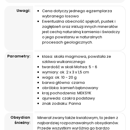
Uwagi:
Cena dotyczy jednego egzemplarza
wybranego losowo
Ewentualna obecność spękań, pustek i
zagłębień oraz inkluzji innych minerałów
jest cechą naturalną kamienia i świadczy
o jego powstaniu w naturalnych
procesach geologicznych.
Parametry:
klasa: skała magmowa, powstała ze
szkliwa wulkanicznego
twardość w skali Mohsa: 5 - 6
wymiary: ok. 2 x 3 x 1,5 cm
waga: ok. 10 - 20 g
barwa główna: czarna
obróbka: kamień bębnowany
kraj pochodzenia: MEKSYK
ajurweda: czakra podstawy
znak zodiaku: Panna
Obsydian
Minerał zwany także kwiatowym, to jeden z
śnieżny:
najbardziej rozpoznawalnych obsydianów.
Przede wszystkim wyróżnia go bardzo