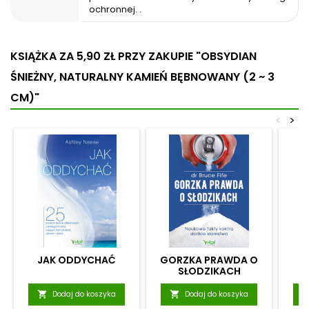
ochronnej. .
KSIĄŻKA ZA 5,90 ZŁ
PRZY ZAKUPIE "OBSYDIAN
ŚNIEŻNY, NATURALNY KAMIEŃ BĘBNOWANY (2 ~ 3
CM)"
<
>
JAK ODDYCHAĆ
GORZKA PRAWDA O
U
SŁODZIKACH

Dodaj do koszyka

Dodaj do koszyka