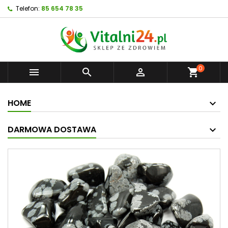
Telefon:
85 654 78 35
0



shopping_cart
HOME
DARMOWA DOSTAWA