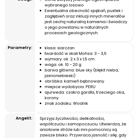
wybranego losowo
Ewentualna obecność spękań, pustek i
zagłębień oraz inkluzji innych minerałów
jest cechą naturalną kamienia i świadczy
o jego powstaniu w naturalnych
procesach geologicznych.
Parametry:
klasa: siarczan
twardość w skali Mohsa: 3 - 3,5
wymiary: ok. 2 x 3 x 1,5 cm
waga: ok. 10 - 20 g
barwa główna: blue sky (błękit nieba,
jasnoniebieski)
obróbka: kamień bębnowany
miejsce wydobycia: PERU
ajurweda: czakra gardła, trzeciego oka,
korony
znak zodiaku: Wodnik
Angelit:
Sprzyja życzliwości, delikatności,
współczuciu i samopoczuciu. Utwierdza, że
aniołowie stróże lub inni pomocnicy są
zawsze blisko. Przywraca jasność i siłę, gdy