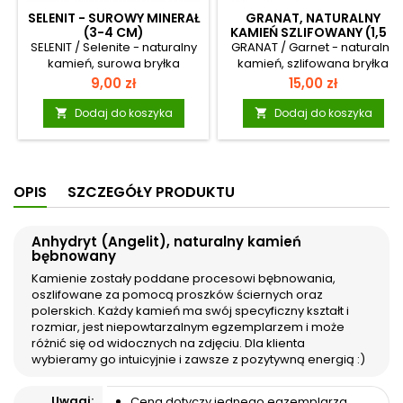
SELENIT - SUROWY MINERAŁ
GRANAT, NATURALNY
(3-4 CM)
KAMIEŃ SZLIFOWANY (1,5 ~
2 CM)
SELENIT / Selenite - naturalny
GRANAT / Garnet - naturalny
kamień, surowa bryłka
kamień, szlifowana bryłka
Minerał w formie
Minerał szlifowany. Uwagi:
Cena
Cena
9,00 zł
15,00 zł
nieobrobionej, naturalnej.
Ewentualna obecność
Uwagi: Ewentualna obecność
spękań, pustek i zagłębień
Dodaj do koszyka
Dodaj do koszyka


spękań, pustek i zagłębień
oraz inkluzji innych minerałów
oraz inkluzji innych minerałów
jest cechą naturalną
jest cechą naturalną
kamienia i świadczy o jego
kamienia i świadczy o jego
powstaniu w naturalnych
OPIS
SZCZEGÓŁY PRODUKTU
powstaniu w naturalnych
procesach geologicznych.
procesach geologicznych.
Każdy kamień ma swój
Każdy kamień ma swój
specyficzny kształt i rozmiar,
Anhydryt (Angelit), naturalny kamień
specyficzny kształt i rozmiar,
jest niepowtarzalnym
bębnowany
jest niepowtarzalnym
egzemplarzem i może różnić
egzemplarzem i może różnić
się od widocznych na zdjęciu.
Kamienie zostały poddane procesowi bębnowania,
się od widocznych na zdjęciu.
Dla klienta wybieramy go
oszlifowane za pomocą proszków ściernych oraz
Dla klienta wybieramy go
intuicyjnie i zawsze z
polerskich. Każdy kamień ma swój specyficzny kształt i
intuicyjnie i zawsze z...
pozytywną energią :)...
rozmiar, jest niepowtarzalnym egzemplarzem i może
różnić się od widocznych na zdjęciu. Dla klienta
wybieramy go intuicyjnie i zawsze z pozytywną energią :)
Uwagi:
Cena dotyczy jednego egzemplarza