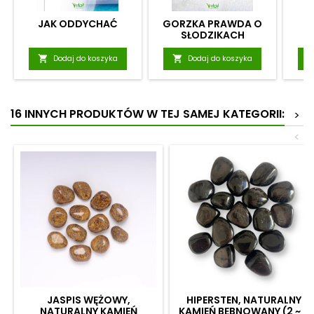
JAK ODDYCHAĆ
GORZKA PRAWDA O
U
SŁODZIKACH

Dodaj do koszyka

Dodaj do koszyka
16 INNYCH PRODUKTÓW W TEJ SAMEJ KATEGORII:
>
<
JASPIS WĘŻOWY,
HIPERSTEN, NATURALNY
NATURALNY KAMIEŃ
KAMIEŃ BĘBNOWANY (2 ~ 3