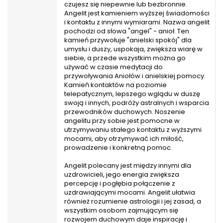
czujesz się niepewnie lub bezbronnie.
Angelit jest kamieniem wyższej świadomości
i kontaktu z innymi wymiarami. Nazwa angelit
pochodzi od słowa "angel" - anioł. Ten
kamień przywołuje "anielski spokój" dla
umysłu i duszy, uspokaja, zwiększa wiarę w
siebie, a przede wszystkim można go
używać w czasie medytacji do
przywoływania Aniołów i anielskiej pomocy.
Kamień kontaktów na poziomie
telepatycznym, lepszego wglądu w duszę
swoją i innych, podróży astralnych i wsparcia
przewodników duchowych. Noszenie
angelitu przy sobie jest pomocne w
utrzymywaniu stałego kontaktu z wyższymi
mocami, aby otrzymywać ich miłość,
prowadzenie i konkretną pomoc.
Angelit polecany jest między innymi dla
uzdrowicieli, jego energia zwiększa
percepcję i pogłębia połączenie z
uzdrawiającymi mocami. Angelit ułatwia
również rozumienie astrologii i jej zasad, a
wszystkim osobom zajmującym się
rozwojem duchowym daje inspirację i