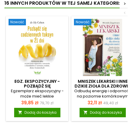
16 INNYCH PRODUKTÓW W TEJ SAMEJ KATEGORII:
>
<
Nowość
Nowość
EGZ. EKSPOZYCYJNY -
MNISZEK LEKARSKI I INNE
POZBĄDŹ SIĘ
DZIKIE ZIOŁA DLA ZDROWIA
CODZIENNYCH TOKSYN W
I DŁUGOWIECZNOŚCI
Egzemplarz ekspozycyjny -
Odbuduj energię i odporność
21 DNI
może mieć lekkie
na poziomie komórkowym
uszkodzenia (np.
Zmagasz się z ciągłym
Cena
Cena
Cena
Cena
39,85 zł
32,11 zł
79,70 zł
49,40 zł
zarysowanie, otarcie okładki,
zmęczeniem, mgłą
podstawowa
podstawowa
zagięty róg, ślad po cenie),
mózgową i skutkami
Dodaj do koszyka
Dodaj do koszyka


ale merytorycznie jest
przewlekłego stresu?
pełnowartościowy. Pozbądź
Zastanawiasz się, co jest
się codziennych toksyn w 21
dobre na odporność, gdy