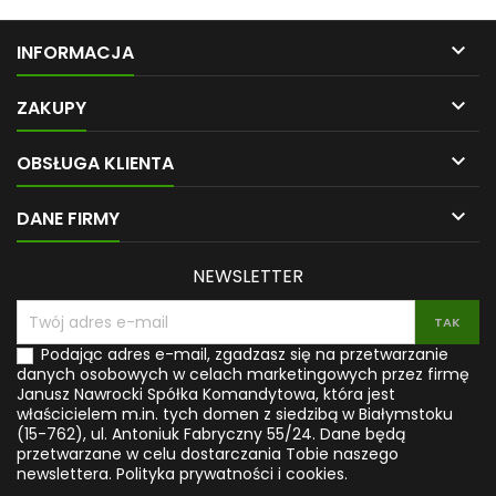
dni – twój przewodnik po
dotychczasowe sposoby nie
zdrowiu bez chemiiCzy
przynoszą oczekiwanych
czujesz, że mimo dbania o
rezultatów? Michelle

INFORMACJA
siebie twoja energia spada,
Ziegelmann łączy wiedzę z
a problemy zdrowotne – od
zakresu biologii komórkowej

alergii, przez bóle głowy, aż
z holistycznym spojrzeniem
ZAKUPY
po stany zapalne – nie chcą
na zdrowie i naturę. Wyjaśnia,
ustąpić? Często
jak codzienne wybory oraz

OBSŁUGA KLIENTA
niewidzialnym wrogiem są
zdrowy styl życia wpływają na
toksyny ukryte w
komórki, mitochondria i
przedmiotach codziennego
poziom energii. Z książki

DANE FIRMY
użytku:...
dowiesz się, dlaczego...
NEWSLETTER
Podając adres e-mail, zgadzasz się na przetwarzanie
danych osobowych w celach marketingowych przez firmę
Janusz Nawrocki Spółka Komandytowa, która jest
właścicielem m.in. tych domen z siedzibą w Białymstoku
(15-762), ul. Antoniuk Fabryczny 55/24. Dane będą
przetwarzane w celu dostarczania Tobie naszego
newslettera.
Polityka prywatności i cookies.