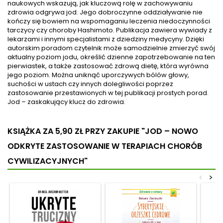
naukowych wskazują, jak kluczową rolę w zachowywaniu
hormony i jakie jest ich
radości i pobudzenia
zdrowia odgrywa jod. Jego dobroczynne oddziaływanie nie
działanie. Dowiesz się, jak
łaknienia. Wzbudza chęć do
kończy się bowiem na wspomaganiu leczenia niedoczynności
twój organizm reaguje na
życia, podnosi poczucie
tarczycy czy choroby Hashimoto. Publikacja zawiera wywiady z
stres krótkotrwały i
własnej wartości oraz
lekarzami i innymi specjalistami z dziedziny medycyny. Dzięki
długotrwały oraz poznasz
zwiększa motywację do...
autorskim poradom czytelnik może samodzielnie zmierzyć swój
naturopatyczne metody...
aktualny poziom jodu, określić dzienne zapotrzebowanie na ten
pierwiastek, a także zastosować zdrową dietę, która wyrówna
jego poziom. Można uniknąć uporczywych bólów głowy,
suchości w ustach czy innych dolegliwości poprzez
zastosowanie przestawionych w tej publikacji prostych porad.
Jod – zaskakujący klucz do zdrowia.
KSIĄŻKA ZA 5,90 ZŁ
PRZY ZAKUPIE "JOD – NOWO
ODKRYTE ZASTOSOWANIE W TERAPIACH CHORÓB
CYWILIZACYJNYCH"
<
>