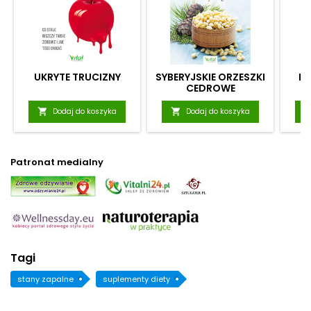
UKRYTE TRUCIZNY
SYBERYJSKIE ORZESZKI
N
CEDROWE

Dodaj do koszyka

Dodaj do koszyka
Patronat medialny
Tagi
stany zapalne
suplementy diety