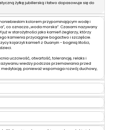
yczną żyłkę jubillerską i łatwo dopasowuje się do
ą nasze geny tycia,
w stanie spalić i
miłośc
dując pozornie
przekształcić na energię.
lojal
ieodwracalne
Jak przyspieszyć
dobreg
ranie na wadze oraz
metabolizm i zapobiec
emocjona
asnoniebieskim kolorem przypominającym wodę i
entuje dziewięć
przedwczesnemu starzeniu
przyciąg
ina”, co oznacza „woda morska”. Czasami nazywany
tów wyłączających
się komórek? Sekret tkwi w
dotyczy
ł już w starożytności jako kamień żeglarzy, którzy
ycia. Eliminują one
aktywności fizycznej, diecie,
 tego kamienia przyciągnie bogactwo i szczęście.
jgroźniejszą...
witaminach i poście...
cy kojarzyli kamień z Guanyin - boginią litości,
dzieci.
ia uczciwość, otwartość, tolerancję, relaks i
ekazywaniu wiedzy podczas przemawiania przed
ież medytację, ponieważ wspomaga rozwój duchowy,