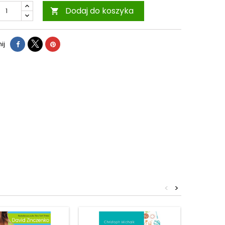
Dodaj do koszyka

ij
<
>