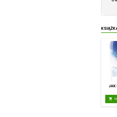
O 
KSIĄŻKA
JAK

D