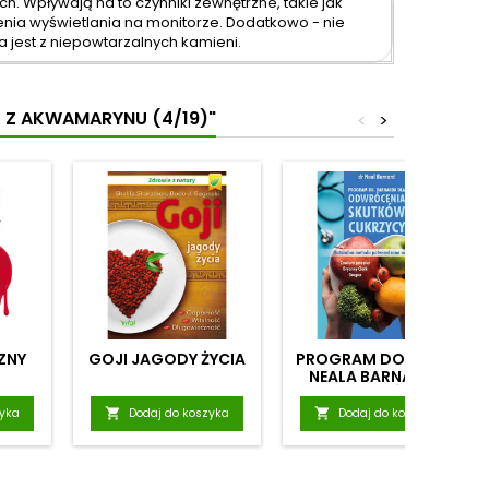
h. Wpływają na to czynniki zewnętrzne, takie jak
ienia wyświetlania na monitorze. Dodatkowo - nie
jest z niepowtarzalnych kamieni.
- Z AKWAMARYNU (4/19)"
<
>
ZNY
GOJI JAGODY ŻYCIA
PROGRAM DOKTORA
NEALA BARNARDA
DLA ODWRÓCENIA
SKUTKÓW CUKRZYCY
zyka

Dodaj do koszyka

Dodaj do koszyka