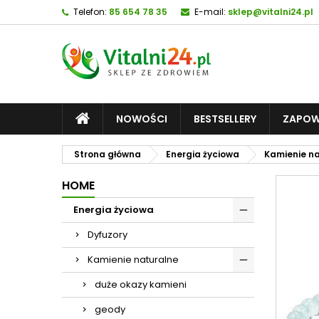
Telefon:
85 654 78 35
E-mail:
sklep@vitalni24.pl
NOWOŚCI
BESTSELLERY
ZAPOW
Strona główna
Energia życiowa
Kamienie n
HOME
Energia życiowa
Dyfuzory
Kamienie naturalne
duże okazy kamieni
geody