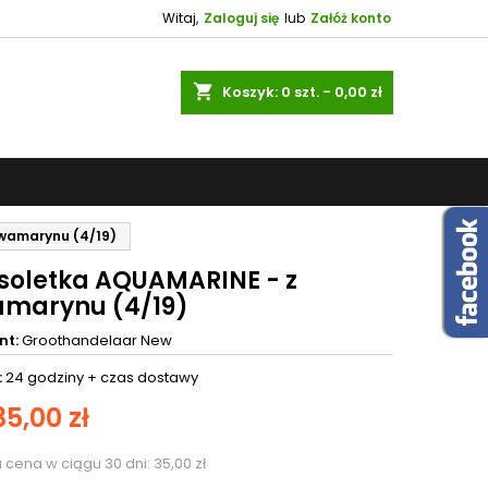
Witaj,
Zaloguj się
lub
Załóż konto
shopping_cart
Koszyk:
0
szt. - 0,00 zł
wamarynu (4/19)
soletka AQUAMARINE - z
marynu (4/19)
nt:
Groothandelaar New
:
24 godziny +
czas dostawy
35,00 zł
a cena w ciągu 30 dni:
35,00 zł