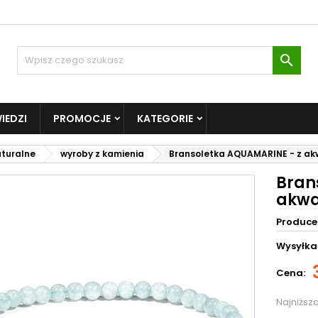

IEDZI
PROMOCJE
KATEGORIE
aturalne
wyroby z kamienia
Bransoletka AQUAMARINE - z ak
Bran
akwa
Produce
Wysyłka
Cena:
Najniższ