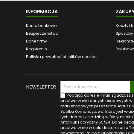
łań
Paramet
INFORMACJA
ZAKUP
howli
połysk:
pol
Konta bankowe
Koszty i 
wisio
Bezpieczeństwo
Sposoby 
(wyso
grubo
Dane firmy
Reklamac
Uwagi: 
Regulamin
Polubown
Polityka prywatności i plików cookies
NEWSLETTER
Podając adres e-mail, zgadzasz s
przetwarzanie danych osobowych w 
marketingowych przez firmę Janusz 
Spółka Komandytowa, która jest właśc
tych domen z siedzibą w Białymstoku (
Antoniuk Fabryczny 55/24. Dane będą
przetwarzane w celu dostarczania T
newslettera.
Polityka prywatności i co