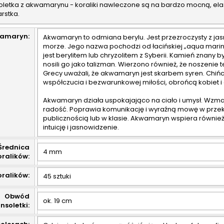
oletka z akwamarynu - koraliki nawleczone są na bardzo mocną, elast
hetnych zapachów
celowanej terapii
aktywuj
rstka.
wyższej jakości.
molekularnej, a swoją
powo
odne zapachy mogą
działalność przekierował na
n
ć wiele zastosowań:
nową medycynę
przybie
amaryn:
Akwamaryn to odmiana berylu. Jest przezroczysty z j
, na wakacjach, w
biofizykalną. Odkryjesz
prez
morze. Jego nazwa pochodzi od łacińskiej „aqua mar
ie, w gabinecie...
mało popularne, ale
produk
jest berylitem lub chryzolitem z Syberii. Kamień znany by
skutecznie, metody na
geny t
nosili go jako talizman. Wierzono również, że noszenie
zwalczanie chorób
na
Grecy uważali, że akwamaryn jest skarbem syren. Chińczy
spowodowanych...
współczucia i bezwarunkowej miłości, obrońcą kobiet i 
Akwamaryn działa uspokajająco na ciało i umysł. Wzmacn
radość. Poprawia komunikację i wyraźną mowę w prz
publicznością lub w klasie. Akwamaryn wspiera równ
intuicję i jasnowidzenie.
Średnica
4 mm
oralików:
oralików:
45 sztuki
Obwód
ok. 19 cm
nsoletki: