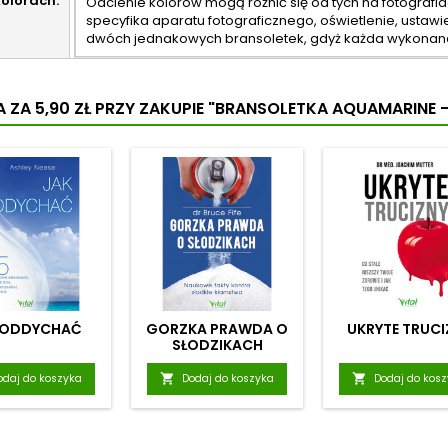
kolorach:
Odcienie kolorów mogą różnić się od tych na fotografiac
specyfika aparatu fotograficznego, oświetlenie, ustaw
dwóch jednakowych bransoletek, gdyż każda wykonana 
 ZA 5,90 ZŁ
PRZY ZAKUPIE "BRANSOLETKA AQUAMARINE 
 ODDYCHAĆ
GORZKA PRAWDA O
UKRYTE TRUCI
SŁODZIKACH
odaj do koszyka

Dodaj do koszyka

Dodaj do kos