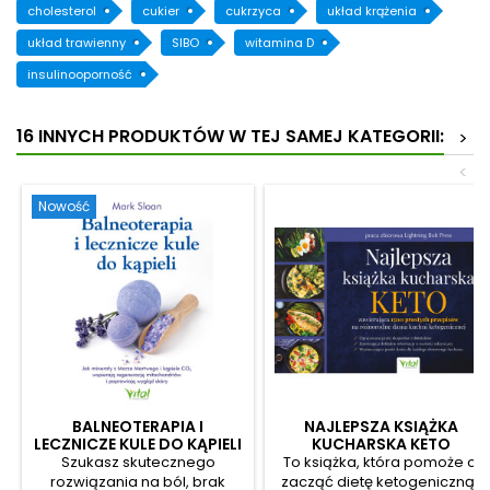
cholesterol
cukier
cukrzyca
układ krążenia
układ trawienny
SIBO
witamina D
insulinooporność
16 INNYCH PRODUKTÓW W TEJ SAMEJ KATEGORII:
>
<
Nowość
BALNEOTERAPIA I
NAJLEPSZA KSIĄŻKA
LECZNICZE KULE DO KĄPIELI
KUCHARSKA KETO
Szukasz skutecznego
To książka, która pomoże ci
rozwiązania na ból, brak
zacząć dietę ketogeniczną i