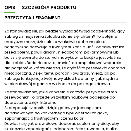
OPIS
SZCZEGÓŁY PRODUKTU
PRZECZYTAJ FRAGMENT
Zastanawiasz się, jak będzie wyglądać twoja codzienność, gdy
zabieg zmniejszenia żołądka stanie się faktem? To potężne
medyczne narzędzie, ale to właściwie dobrana dieta
bariatryczna decyduje o trwałym sukcesie. Jeśli odczuwasz lęk
przed bólem, powikłaniami, niedoborami pokarmowymi lub
boisz się powrotu do starych nawyków, ta książka jest właśnie
dla ciebie. „Bariatria bez tajemnic” to kompleksowe wsparcie
dla pacjentów, którzy wiedzą, że otyłość to przewlekła choroba
metaboliczna. Dzięki temu poradnikowi zrozumiesz, jak po
zabiegu funkcjonuje twój nowy układ trawienny i jak mądrze
wspierać swój organizm w drodze do pełnego zdrowia.
Zastanawiasz się, jakie konkretnie korzyści przyniesie ci ten
przewodnik? To przede wszystkim naukowe podejście do
dobrostanu, dzięki któremu:
Skomponujesz posiłki dzięki gotowym jadłospisom
dopasowanym do konkretnego typu operacji żołądka,
zapominając o frustrującym liczeniu kalorii.
Dowiesz się, jak prawidłowo dobierać suplementy diety, aby
skutecznie zapobiegać niedoborom żelaza, wapnia, białka