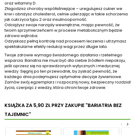
oraz witaminy D.
Złagodzisz choroby współistniejące – uregulujesz cukier we
krwi i obniżysz cholesterol, celnie uderzając w takie schorzenia
jak cukrzyca typu 2 oraz insulinooporność.
Odciążysz swoje narządy wewnętrzne, mając pewność, że
twoim sprzymierzeńcem w procesie metabolicznym będzie
zdrowa wątroba.
Odzyskasz pełną kontrolę nad procesem leczenia i utrzymasz
spektakularne efekty redukcji wagi przez długie lata.
Twoje zdrowie wymaga świadomego działania i rzetelnego
wsparcia. Bariatria nie musi być dla ciebie źródłem niepokoju,
jeśli oprzesz się na sprawdzonych wytycznych i medycznej
wiedzy. Sięgnij po ten przewodnik, by zyskać pewność, że
każdego dnia podejmujesz optymalne decyzje żywieniowe.
Zamów swój egzemplarz i rozpocznij nowy, bezpieczny rozdział
życia, czerpiąc z wiedzy, która chroni twoje zdrowie.
KSIĄŻKA ZA 5,90 ZŁ
PRZY ZAKUPIE "BARIATRIA BEZ
TAJEMNIC"
<
>