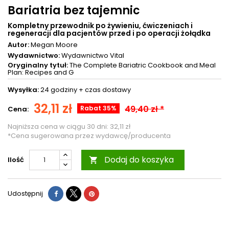
Bariatria bez tajemnic
Kompletny przewodnik po żywieniu, ćwiczeniach i
regeneracji dla pacjentów przed i po operacji żołądka
Autor:
Megan Moore
Wydawnictwo:
Wydawnictwo Vital
Oryginalny tytuł:
The Complete Bariatric Cookbook and Meal
Plan: Recipes and G
Wysyłka:
24 godziny +
czas dostawy
32,11 zł
49,40 zł *
Rabat 35%
Cena:
Najniższa cena w ciągu 30 dni:
32,11 zł
*Cena sugerowana przez wydawcę/producenta
Dodaj do koszyka
Ilość

Udostępnij