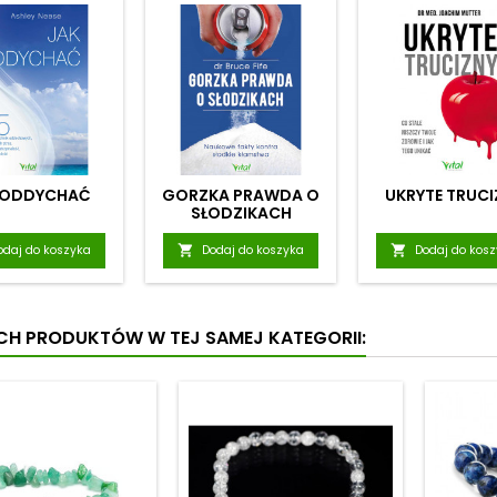
 ODDYCHAĆ
GORZKA PRAWDA O
UKRYTE TRUCI
SŁODZIKACH
odaj do koszyka

Dodaj do koszyka

Dodaj do kos
YCH PRODUKTÓW W TEJ SAMEJ KATEGORII: