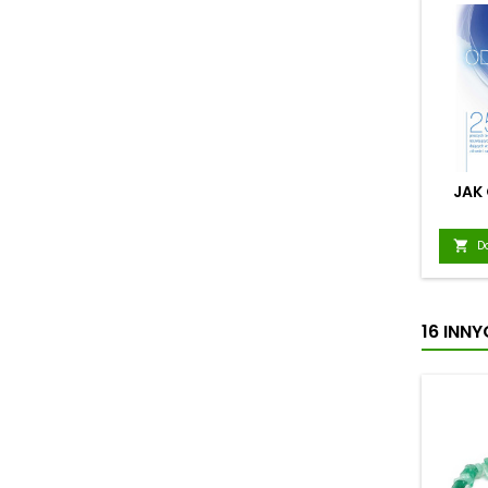
JAK

D
16 INN