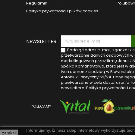
Regulamin
Polubown
zarów
kolo
Polityka prywatności i plików cookies
NEWSLETTER
Podając adres e-mail, zgadzasz s
przetwarzanie danych osobowych w 
marketingowych przez firmę Janusz 
Spółka Komandytowa, która jest właśc
tych domen z siedzibą w Białymstoku (
Antoniuk Fabryczny 55/24. Dane będą
przetwarzane w celu dostarczania T
newslettera.
Polityka prywatności i co
POLECAMY
Informujemy, iż nasz sklep internetowy wykorzystuje tech
zamknij