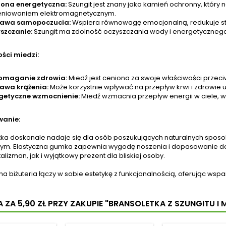
dziwym miodzie.
kombuchę i kiszone
swoje 
ona energetyczna:
Szungit jest znany jako kamień ochronny, który 
orka precyzyjnie
warzywa. Stosując...
eniowaniem elektromagnetycznym.
wyjaśnia,...
awa samopoczucia:
Wspiera równowagę emocjonalną, redukuje stre
szczanie:
Szungit ma zdolność oczyszczania wody i energetycznego
ści miedzi:
omaganie zdrowia:
Miedź jest ceniona za swoje właściwości przec
awa krążenia:
Może korzystnie wpływać na przepływ krwi i zdrowie u
getyczne wzmocnienie:
Miedź wzmacnia przepływ energii w ciele, ws
wanie:
tka doskonale nadaje się dla osób poszukujących naturalnych sposo
ym. Elastyczna gumka zapewnia wygodę noszenia i dopasowanie do
talizman, jak i wyjątkowy prezent dla bliskiej osoby.
na biżuteria łączy w sobie estetykę z funkcjonalnością, oferując wspar
 ZA 5,90 ZŁ
PRZY ZAKUPIE "BRANSOLETKA Z SZUNGITU I 