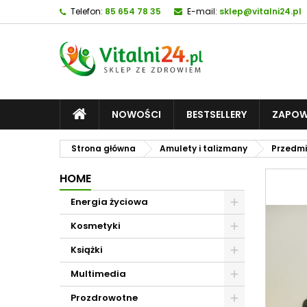
Telefon:
85 654 78 35
E-mail:
sklep@vitalni24.pl
NOWOŚCI
BESTSELLERY
ZAPOW
Strona główna
Amulety i talizmany
Przedmi
HOME
Energia życiowa
Kosmetyki
Książki
Multimedia
Prozdrowotne