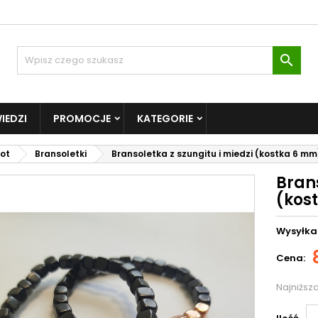

IEDZI
PROMOCJE
KATEGORIE
ot
Bransoletki
Bransoletka z szungitu i miedzi (kostka 6 mm
Brans
(kos
Wysyłka
Cena:
Najniższ