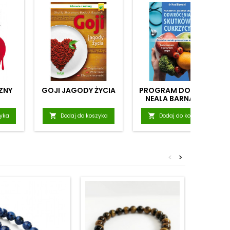
ZNY
GOJI JAGODY ŻYCIA
PROGRAM DOKTORA
NEALA BARNARDA
DLA ODWRÓCENIA
SKUTKÓW CUKRZYCY
zyka

Dodaj do koszyka

Dodaj do koszyka
<
>