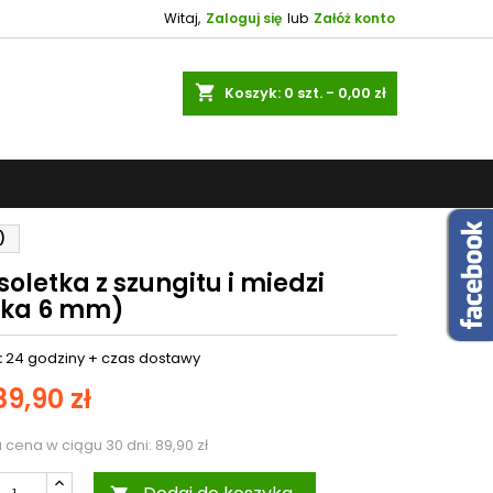
Witaj,
Zaloguj się
lub
Załóż konto
shopping_cart
Koszyk:
0
szt. - 0,00 zł
)
oletka z szungitu i miedzi
tka 6 mm)
:
24 godziny +
czas dostawy
89,90 zł
a cena w ciągu 30 dni:
89,90 zł