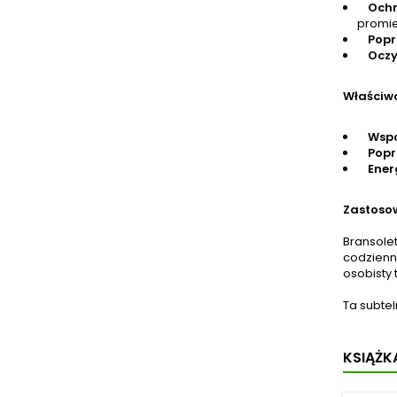
praw
Ochr
Aut
promi
Popr
Oczy
Właściwo
Wsp
Popr
Ener
Zastoso
Bransole
codzienn
osobisty 
Ta subtel
KSIĄŻKA