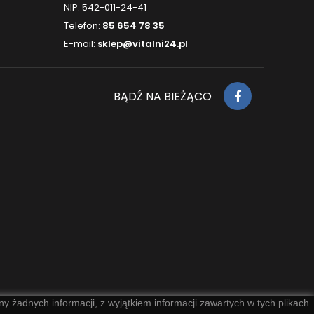
NIP: 542-011-24-41
ią :) Parametry:
energią :) Parametry:
energ
ał: lapis lazuli -...
materiał: kamień...
materiał:
Telefon:
85 654 78 35
E-mail:
sklep@vitalni24.pl
BĄDŹ NA BIEŻĄCO
y żadnych informacji, z wyjątkiem informacji zawartych w tych plikach