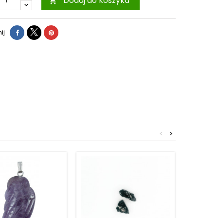
Dodaj do koszyka

ij
<
>