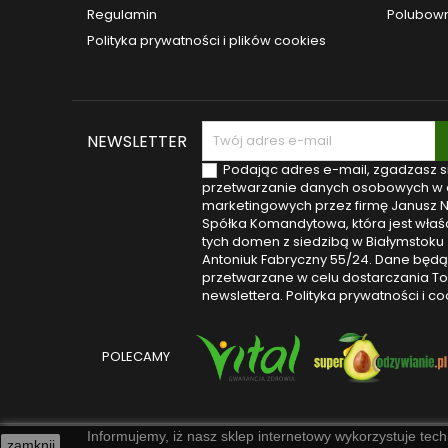
Regulamin
Polubown
Polityka prywatności i plików cookies
NEWSLETTER
Podając adres e-mail, zgadzasz s
przetwarzanie danych osobowych w 
marketingowych przez firmę Janusz 
Spółka Komandytowa, która jest właśc
tych domen z siedzibą w Białymstoku (
Antoniuk Fabryczny 55/24. Dane będą
przetwarzane w celu dostarczania T
newslettera.
Polityka prywatności i co
POLECAMY
Informujemy, iż nasz sklep internetowy wykorzystuje tech
zamknij