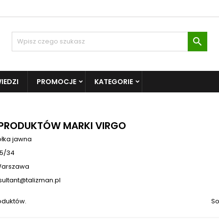

IEDZI
PROMOCJE
KATEGORIE
 PRODUKTÓW MARKI VIRGO
ółka jawna
 5/34
Warszawa
sultant@talizman.pl
oduktów.
So