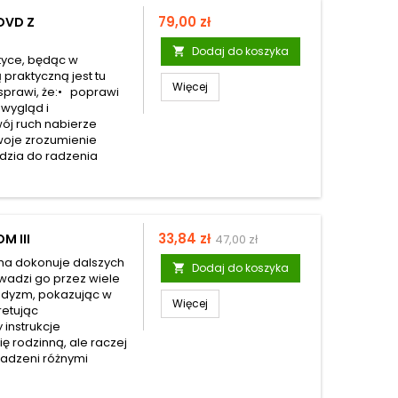
Cena
79,00 zł
DVD Z
Dodaj do koszyka

tyce, będąc w
praktyczną jest tu
Więcej
 sprawi, że:• poprawi
 wygląd i
wój ruch nabierze
 twoje zrozumienie
ędzia do radzenia
Cena
33,84 zł
M III
47,00 zł
ha dokonuje dalszych
Dodaj do koszyka

wadzi go przez wiele
buddyzm, pokazując w
Więcej
pretując
 instrukcje
ę rodzinną, ale raczej
wadzeni różnymi