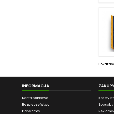
Pokazano 
INFORMACJA
ZAKUP
Konta bankowe
Koszty i 
Bezpieczeństwo
Sposoby 
Dane firmy
Reklamac