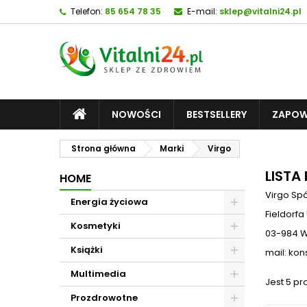
Telefon:
85 654 78 35
E-mail:
sklep@vitalni24.pl
NOWOŚCI
BESTSELLERY
ZAPOW
Strona główna
Marki
Virgo
LISTA
HOME
Virgo Sp
Energia życiowa
Fieldorfa
Kosmetyki
03-984 
Książki
mail:
kon
Multimedia
Jest 5 pr
Prozdrowotne