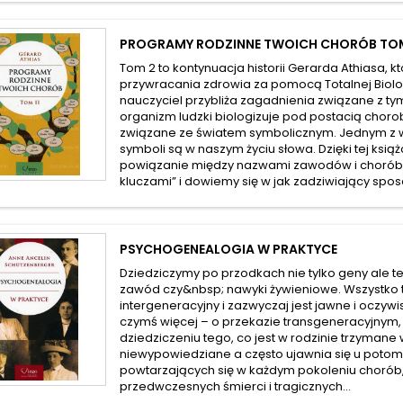
PROGRAMY RODZINNE TWOICH CHORÓB TOM
Tom 2 to kontynuacja historii Gerarda Athiasa, kt
przywracania zdrowia za pomocą Totalnej Biolo
nauczyciel przybliża zagadnienia związane z tym
organizm ludzki biologizuje pod postacią chorob
związane ze światem symbolicznym. Jednym z
symboli są w naszym życiu słowa. Dzięki tej ksi
powiązanie między nazwami zawodów i chorób,
kluczami” i dowiemy się w jak zadziwiający spos
PSYCHOGENEALOGIA W PRAKTYCE
Dziedziczymy po przodkach nie tylko geny ale te
zawód czy&nbsp; nawyki żywieniowe. Wszystko 
intergeneracyjny i zazwyczaj jest jawne i oczywi
czymś więcej – o przekazie transgeneracyjnym,
dziedziczeniu tego, co jest w rodzinie trzymane 
niewypowiedziane a często ujawnia się u poto
powtarzających się w każdym pokoleniu chorób,
przedwczesnych śmierci i tragicznych...