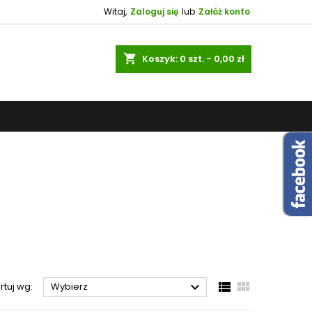
Witaj,
Zaloguj się
lub
Załóż konto
shopping_cart
Koszyk:
0
szt. - 0,00 zł



rtuj wg:
Wybierz