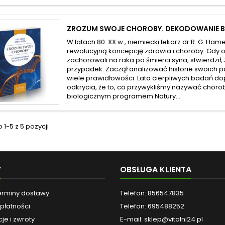
ZROZUM SWOJE CHOROBY. DEKODOWANIE B
W latach 80. XX w., niemiecki lekarz dr R. G. Ha
rewolucyjną koncepcję zdrowia i choroby. Gdy o
zachorowali na raka po śmierci syna, stwierdził,
przypadek. Zaczął analizować historie swoich p
wiele prawidłowości. Lata cierpliwych badań d
odkrycia, że to, co przywykliśmy nazywać chor
biologicznym programem Natury...
1-5 z 5 pozycji
Y
OBSŁUGA KLIENTA
terminy dostawy
Telefon: 856547835
płatności
Telefon: 695488252
je i zwroty
E-mail:
sklep@vitalni24.pl