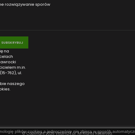
e rozwiązywanie sporów
ię na
celach
Nawrocki
icielem m.in.
15-762), ul.
obie naszego
okies.
nologię plików cookies a jednocześnie nie zbiera w sposób automatyczn
© Copyright 2026 Vitalni24.pl. All Rights Reserved.