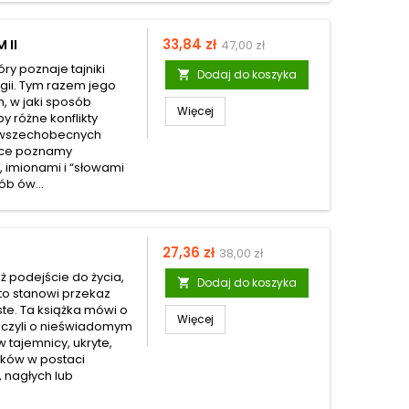
Cena
33,84 zł
 II
47,00 zł
óry poznaje tajniki
Dodaj do koszyka

gii. Tym razem jego
, w jaki sposób
Więcej
y różne konflikty
 wszechobecnych
ążce poznamy
 imionami i “słowami
ób ów...
Cena
27,36 zł
38,00 zł
ż podejście do życia,
Dodaj do koszyka

to stanowi przekaz
ste. Ta książka mówi o
Więcej
 czyli o nieświadomym
w tajemnicy, ukryte,
mków w postaci
 nagłych lub