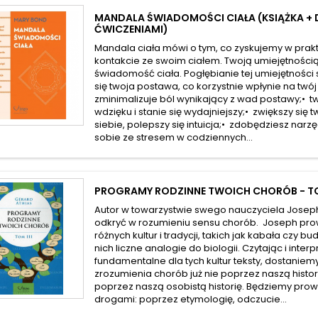
MANDALA ŚWIADOMOŚCI CIAŁA (KSIĄŻKA + 
ĆWICZENIAMI)
Mandala ciała mówi o tym, co zyskujemy w prak
kontakcie ze swoim ciałem. Twoją umiejętnością 
świadomość ciała. Pogłębianie tej umiejętności
się twoja postawa, co korzystnie wpłynie na twój
zminimalizuje ból wynikający z wad postawy;• t
wdzięku i stanie się wydajniejszy;• zwiększy się
siebie, polepszy się intuicja;• zdobędziesz narz
sobie ze stresem w codziennych...
PROGRAMY RODZINNE TWOICH CHORÓB - TO
Autor w towarzystwie swego nauczyciela Josep
odkryć w rozumieniu sensu chorób. Joseph pro
różnych kultur i tradycji, takich jak kabała czy 
nich liczne analogie do biologii. Czytając i inter
fundamentalne dla tych kultur teksty, dostaniemy
zrozumienia chorób już nie poprzez naszą histori
poprzez naszą osobistą historię. Będziemy pro
drogami: poprzez etymologię, odczucie...