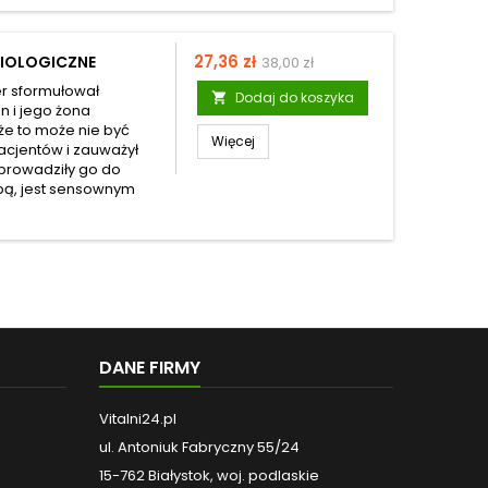
Cena
27,36 zł
IOLOGICZNE
38,00 zł
mer sformułował
Dodaj do koszyka

n i jego żona
 że to może nie być
Więcej
acjentów i zauważył
oprowadziły go do
obą, jest sensownym
DANE FIRMY
Vitalni24.pl
ul. Antoniuk Fabryczny 55/24
15-762 Białystok, woj. podlaskie