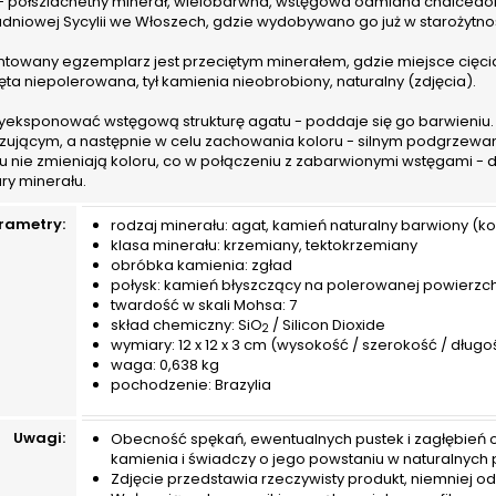
- półszlachetny minerał, wielobarwna, wstęgowa odmiana chalcedonu.
dniowej Sycylii we Włoszech, gdzie wydobywano go już w starożytnoś
ntowany egzemplarz jest przeciętym minerałem, gdzie miejsce cięci
ęta niepolerowana, tył kamienia nieobrobiony, naturalny (zdjęcia).
yeksponować wstęgową strukturę agatu - poddaje się go barwieniu.
yzującym, a następnie w celu zachowania koloru - silnym podgrzewan
u nie zmieniają koloru, co w połączeniu z zabarwionymi wstęgami -
ury minerału.
rametry:
rodzaj minerału: agat, kamień naturalny barwiony (kol
klasa minerału: krzemiany, tektokrzemiany
obróbka kamienia: zgład
połysk: kamień błyszczący na polerowanej powierzc
twardość w skali Mohsa: 7
skład chemiczny: SiO
/ Silicon Dioxide
2
wymiary: 12 x 12 x 3 cm (wysokość / szerokość / długo
waga: 0,638 kg
pochodzenie: Brazylia
Uwagi:
Obecność spękań, ewentualnych pustek i zagłębień or
kamienia i świadczy o jego powstaniu w naturalnych
Zdjęcie przedstawia rzeczywisty produkt, niemniej odc