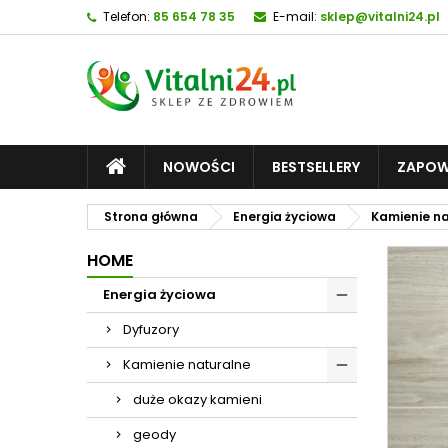
Telefon:
85 654 78 35
E-mail:
sklep@vitalni24.pl
NOWOŚCI
BESTSELLERY
ZAPOW
Strona główna
Energia życiowa
Kamienie n
HOME
Energia życiowa
Dyfuzory
Kamienie naturalne
duże okazy kamieni
geody