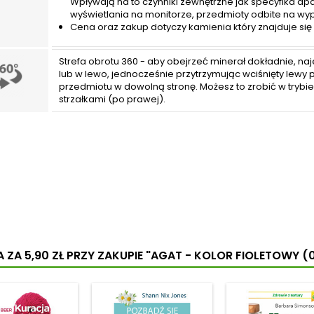
Wpływają na to czynniki zewnętrzne jak specyfika apa
wyświetlania na monitorze, przedmioty odbite na wy
Cena oraz zakup dotyczy kamienia który znajduje się 
Strefa obrotu 360 - aby obejrzeć minerał dokładnie, na
lub w lewo, jednocześnie przytrzymując wciśnięty lewy p
przedmiotu w dowolną stronę. Możesz to zrobić w trybie
strzałkami (po prawej).
 ZA 5,90 ZŁ
PRZY ZAKUPIE "AGAT - KOLOR FIOLETOWY (