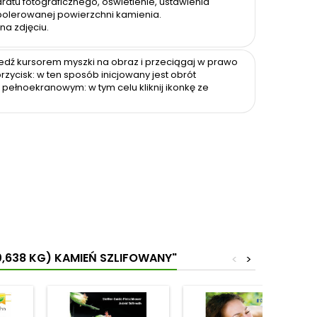
ratu fotograficznego, oświetlenie, ustawienia
polerowanej powierzchni kamienia.
na zdjęciu.
jedź kursorem myszki na obraz i przeciągaj w prawo
rzycisk: w ten sposób inicjowany jest obrót
 pełnoekranowym: w tym celu kliknij ikonkę ze
0,638 KG) KAMIEŃ SZLIFOWANY"
<
>