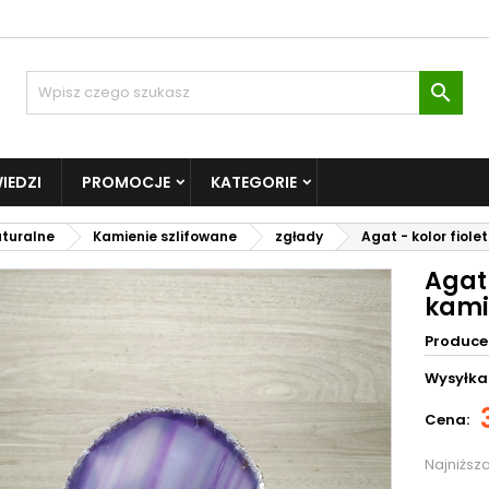

IEDZI
PROMOCJE
KATEGORIE
aturalne
Kamienie szlifowane
zgłady
Agat - kolor fiol
Agat 
kami
Produce
Wysyłka
Cena:
Najniższ