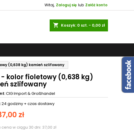
Witaj,
Zaloguj się
lub
Załóż konto
shopping_cart
Koszyk:
0
szt. - 0,00 zł
etowy (0,638 kg) kamień szlifowany
- kolor fioletowy (0,638 kg)
eń szlifowany
nt:
CIG Import & Großhandel
:
24 godziny +
czas dostawy
37,00 zł
a cena w ciągu 30 dni:
37,00 zł