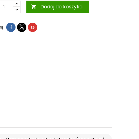
Dodaj do koszyka

ij