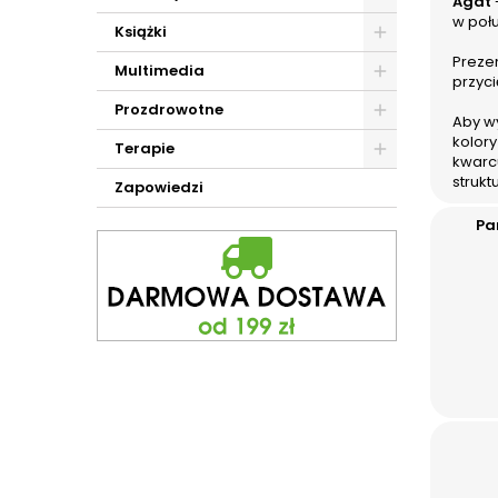
Agat
w połu
Książki
Preze
Multimedia
przyci
Prozdrowotne
Aby w
kolor
Terapie
kwarc
strukt
Zapowiedzi
Pa