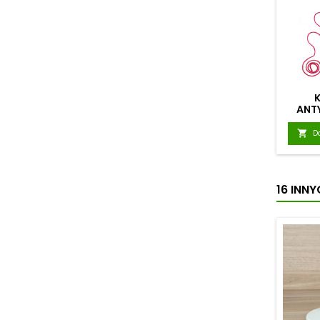
ANT

D
16 INN