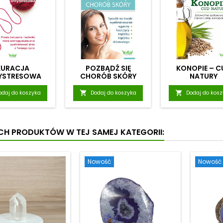
KURACJA
POZBĄDŹ SIĘ
KONOPIE – C
YSTRESOWA
CHORÓB SKÓRY
NATURY
odaj do koszyka

Dodaj do koszyka

Dodaj do kos
YCH PRODUKTÓW W TEJ SAMEJ KATEGORII:
Nowość
Nowość