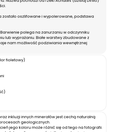
 Nazwa pochodzi od rzeki Achates (dzisiaj Dirillo)
ci.
a zostało oszlifowane i wypolerowane, podstawa
 Barwienie polega na zanurzaniu w odczynniku
iu lub wyprażaniu. Białe warstwy zbudowane z
 daje nam możliwość podziwiania wewnętrznej
or fioletowy)
hni
ść)
az inkluzji innych minerałów jest cechą naturalną
 procesach geologicznych.
ień jego koloru może różnić się od tego na fotografii.