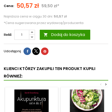
50,57 zł
59,50 zł*
Cena:
Najniższa cena w ciągu 30 dni:
50,57 zł
*Cena sugerowana przez wydawcę/producenta
Dodaj do koszyka
Ilość

Udostępnij
KLIENCI KTÓRZY ZAKUPILI TEN PRODUKT KUPILI
RÓWNIEŻ:
<
>