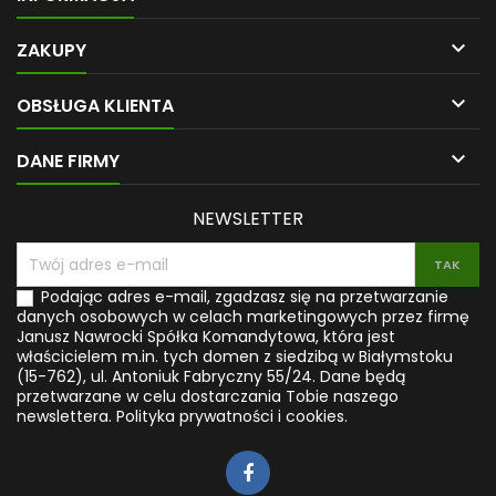
sposób zapobiegniesz wielu
stanu idealnej równowagi.
poważnym chorobom, takim
Zyskasz zdrowie,

jak artretyzm, zwyrodnienie
długowieczność i
ZAKUPY
stawów lub choroby układu
wewnętrzną harmonię.
mięśniowo-szkieletowego.
Dowiesz się, jak samodzielnie

OBSŁUGA KLIENTA
Dowiesz się, jak medycyna
przeprowadzać
naturalna, ziołolecznictwo,
oczyszczanie organizmu i
rośliny lecznicze i...
ładować swoje wewnętrzne

DANE FIRMY
akumulatory. Poznasz
również sztukę właściwego...
NEWSLETTER
Podając adres e-mail, zgadzasz się na przetwarzanie
danych osobowych w celach marketingowych przez firmę
Janusz Nawrocki Spółka Komandytowa, która jest
właścicielem m.in. tych domen z siedzibą w Białymstoku
(15-762), ul. Antoniuk Fabryczny 55/24. Dane będą
przetwarzane w celu dostarczania Tobie naszego
newslettera.
Polityka prywatności i cookies.