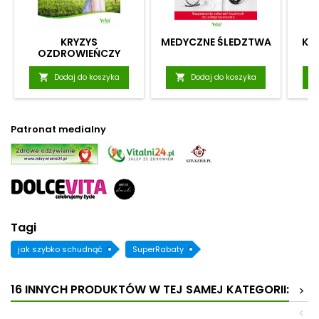
KRYZYS
MEDYCZNE ŚLEDZTWA
KO
OZDROWIEŃCZY

Dodaj do koszyka

Dodaj do koszyka
Patronat medialny
Tagi
jak szybko schudnąć
SuperRabaty
16 INNYCH PRODUKTÓW W TEJ SAMEJ KATEGORII:
>
<