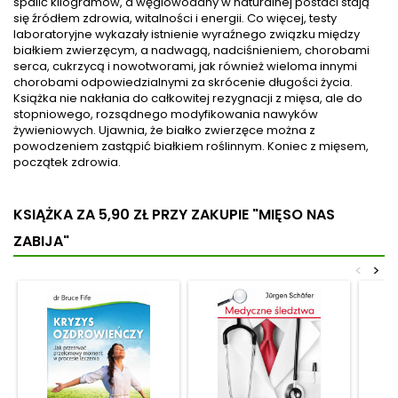
spalić kilogramów, a węglowodany w naturalnej postaci stają
akupunktura od akupresury?
ketotarianizm, zarządzania
się źródłem zdrowia, witalności i energii. Co więcej, testy
Czym są meridiany i energia
makroskładnikami,
laboratoryjne wykazały istnienie wyraźnego związku między
Qi. Poznasz również historię
określania tolerancji...
białkiem zwierzęcym, a nadwagą, nadciśnieniem, chorobami
akupunktury oraz
serca, cukrzycą i nowotworami, jak również wieloma innymi
najnowsze...
chorobami odpowiedzialnymi za skrócenie długości życia.
Książka nie nakłania do całkowitej rezygnacji z mięsa, ale do
stopniowego, rozsądnego modyfikowania nawyków
żywieniowych. Ujawnia, że białko zwierzęce można z
powodzeniem zastąpić białkiem roślinnym. Koniec z mięsem,
początek zdrowia.
KSIĄŻKA ZA 5,90 ZŁ
PRZY ZAKUPIE "MIĘSO NAS
ZABIJA"
<
>