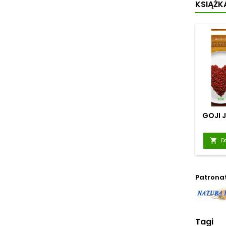
KSIĄŻKA
utrz
pozi
GOJI 

D
Patrona
Tagi