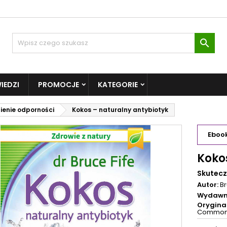

IEDZI
PROMOCJE
KATEGORIE
enie odporności
Kokos – naturalny antybiotyk
Eboo
Koko
Skutecz
Autor:
Br
Wydawn
Oryginal
Common 