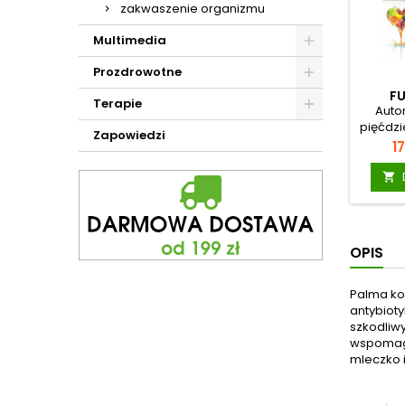
zakwaszenie organizmu
Multimedia
Prozdrowotne
F
Terapie
Auto
pięćdzi
Zapowiedzi
i uznaw
C
17
owoc
korzen

całego
pełną 
pro
OPIS
przykła
odtru
ocz
Palma ko
natomi
antybioty
rozkurc
szkodliw
Siemi
wspomaga
zagr
mleczko i
s
krwio
efekty