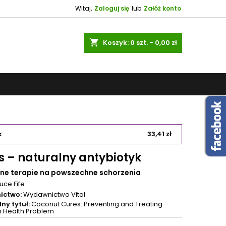
Witaj,
Zaloguj się
lub
Załóż konto
shopping_cart
Koszyk:
0
szt. - 0,00 zł
k
33,41 zł
s – naturalny antybiotyk
ne terapie na powszechne schorzenia
uce Fife
ictwo:
Wydawnictwo Vital
ny tytuł:
Coconut Cures: Preventing and Treating
Health Problem