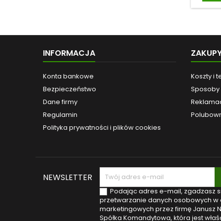
je
przeb
świecie
wykor
potenc
Borows
INFORMACJA
ZAKUP
które 
schem
inwesty
Konta bankowe
Koszty i 
łącząc
Bezpieczeństwo
Sposoby 
zak
chemi
Dane firmy
Reklamac
med
Regulamin
Polubown
Ajur
Medycy
Polityka prywatności i plików cookies
NEWSLETTER
Podając adres e-mail, zgadzasz s
przetwarzanie danych osobowych w 
marketingowych przez firmę Janusz 
Spółka Komandytowa, która jest właśc