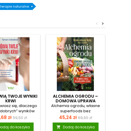
terapie naturalne
<
>
IĄ TWOJE WYNIKI
ALCHEMIA OGRODU –
EGZ. EK
KRWI
DOMOWA UPRAWA
NIE D
SUPERFOODS
P
wiasz się, dlaczego
Alchemia ogrodu, własne
Egzempla
CHORO
dobrych” wyników
superfoods bez
moż
wych badań wciąż
pestycydów i stresu To
usz
na
Cena
Cena
Cena
Ce
,68 zł
45,24 zł
39,
59,50 zł
69,60 zł
 się źle, brakuje ci
praktyczny poradnik dla
zarys
podstawowa
podstawowa
 lub zmagasz się z
każdego, kto chce jeść
okładki, 
odaj do koszyka
Dodaj do koszyka
D

