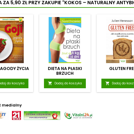
 ZA 5,90 ZŁ
PRZY ZAKUPIE "KOKOS – NATURALNY ANTYB
ymuje prawidłowy
dopasowuje się do
antyo
om insuliny. Przy
nadgarstka. Produkt nie
który
każdym...
zawiera niklu,...
p
JAGODY ŻYCIA
DIETA NA PŁASKI
GLUTEN FRE
BRZUCH
odaj do koszyka

Dodaj do koszyka

Dodaj do kos
t medialny