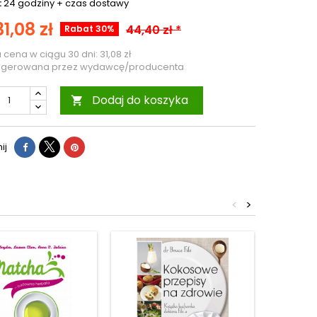
:
24 godziny +
czas dostawy
31,08 zł
44,40 zł *
Rabat 30%
a cena w ciągu 30 dni:
31,08 zł
ugerowana przez wydawcę/producenta
Dodaj do koszyka

ij
<
>