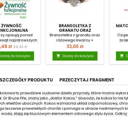
ŻYWNOŚĆ
BRANSOLETKA Z
MATC
UNKCJONALNA
GRANATU ORAZ
RÓŻOWEGO KWARCU +
rzy opisują ponad
Bransoletka z granatu oraz
Czuje
SERDUSZKO
esiąt najzdrowszych
różowego kwarcu +
brak
anych za życiodajne
serduszkoBransoletka z
jednoc
ena
Cena
Cena
,49 zł
33,00 zł
34,30 zł
ów, warzyw, ziół,
koralików wykonanych z
trudno j
podstawowa
i, nasion, grzybów z
granatu i różowego kwarcu
Częs
Dodaj do koszyka
Dodaj do koszyka
D


 świata. Podają też
oraz z metalowym
prze
charakterystykę ich
ornamentem w kształcie
proble
właściwości
serca. Partie
Istnieje
zdrowotnych. Na
poszczególnych rodzajów
którem
SZCZEGÓŁY PRODUKTU
PRZECZYTAJ FRAGMENT
d pokrzywa ma silnie
koralików oddzielone są od
ws
wające działanie i
siebie metalowymi
dolegli
yszcza organizm,
pierścieniami ze szklanymi
to spr
kosowa to prawdziwe cudowne dzieło przyrody, które można wykorzys
ast rumianek działa
kryształkami. Metalowe
herbata
k. Dr Bruce Fife, znany jako „doktor Kokos,” dowodzi, że kokos to nie 
zowo i łagodzi stres.
elementy zostały wykonane
w
ych efektów ubocznych. Kokos wzmacnia układ odpornościowy, chroni 
ę lniane zmniejsza
ze stopu cynku. Koraliki
odpor
 leczenie przewlekłych chorób i pomaga w utracie nadmiernych kil
ożenie chorobami
nawleczone są na bardzo
poziom 
 woda, stają się kluczowym elementem zdrowego stylu życia. Odkryj 
erca i naczyń
mocną, elastyczną żyłkę
także p
nośnych. Awokado
jubilerską, dzięki której
umysłu
wnie spala tłuszcz i
bransoletka łatwo
p