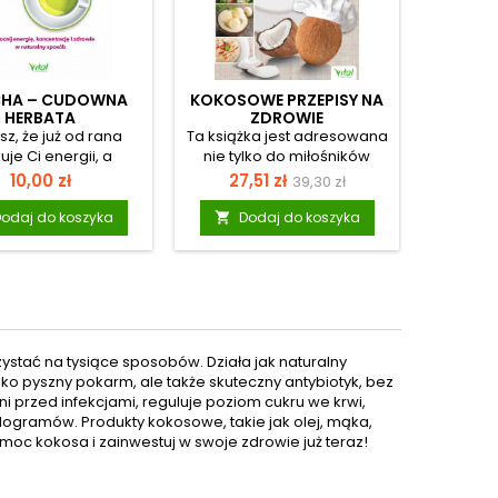
HA – CUDOWNA
KOKOSOWE PRZEPISY NA
BIOH
HERBATA
ZDROWIE
sz, że już od rana
Ta książka jest adresowana
Bioha
uje Ci energii, a
nie tylko do miłośników
niez
ześnie wieczorami
kokosa, ale i do osób
skutecz
Cena
Cena
Cena
Ce
10,00 zł
27,51 zł
32,
39,30 zł
est Ci się wyciszyć?
dbających o zdrowie. W
zregen
podstawowa
to zapadasz na
każdym z 450 przepisów
po
odaj do koszyka
Dodaj do koszyka
D


ziębienia i masz
Autor dodaje jakiś element
funkcjo
my z koncentracją?
kokosa, często są to
nauk
 rozwiązanie, dzięki
przepisy z mlekiem
pracują
u pozbędziesz się
kokosowym. Korzystając z
medyczn
zystkich tych
porad dr. Fife&#8217;a z
stwo
wości jednocześnie:
łatwością wprowadzisz do
przewod
oszkowana zielona
swojej diety olej kokosowy,
mózgu.
tać na tysiące sposobów. Działa jak naturalny
. Ma ona zbawienny
który zyskał miano
kompl
tylko pyszny pokarm, ale także skuteczny antybiotyk, bez
pływ na układ
najzdrowszego oleju i jest
dotycząc
przed infekcjami, reguluje poziom cukru we krwi,
nościowy, serce,
niezwykle ważny dla
oraz ni
ogramów. Produkty kokosowe, takie jak olej, mąka,
glukozy we krwi, a
zdrowia mózgu, poprawy
stre
moc kokosa i zainwestuj w swoje zdrowie już teraz!
oprawę sprawności
pamięci i gęstości kości.
wskazó
. Zawiera również
Dania z mąką kokosową
mózg 
otężną dawkę
dostarczą do twojego
techniki