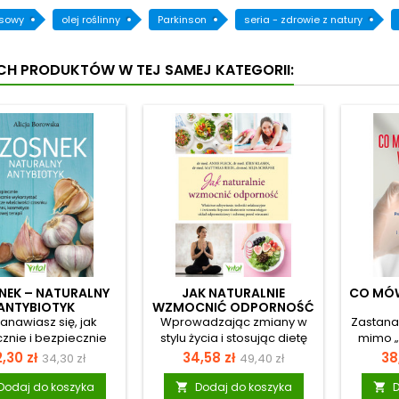
osowy
olej roślinny
Parkinson
seria - zdrowie z natury
YCH PRODUKTÓW W TEJ SAMEJ KATEGORII:
NEK – NATURALNY
JAK NATURALNIE
CO MÓW
ANTYBIOTYK
WZMOCNIĆ ODPORNOŚĆ
anawiasz się, jak
Wprowadzając zmiany w
Zastana
znie i bezpiecznie
stylu życia i stosując dietę
mimo „
 z darów natury, by
na odporność oraz
rutyno
ena
Cena
Cena
Cena
Ce
,30 zł
34,58 zł
38
34,30 zł
49,40 zł
ć organizm w walce
przeciwzapalną, możesz
czujesz
podstawowa
podstawowa
kcjami? Czosnek to
ochronić się przed wieloma
energii
Dodaj do koszyka
Dodaj do koszyka
D

