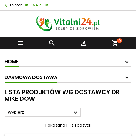
Telefon:
85 654 78 35
0



shopping_cart
HOME
DARMOWA DOSTAWA
LISTA PRODUKTÓW WG DOSTAWCY DR
MIKE DOW

Wybierz
Pokazano 1-1 z 1 pozycji