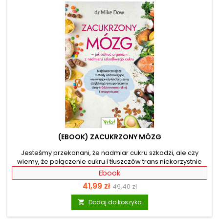
(EBOOK) ZACUKRZONY MÓZG
Jesteśmy przekonani, że nadmiar cukru szkodzi, ale czy
wiemy, że połączenie cukru i tłuszczów trans niekorzystnie
wpływa na układ nerwowy i sprawia, że mózg po prostu się
Ebook
kurczy? W książce znajdziesz innowacyjny, a zarazem
Cena
Cena
41,99 zł
49,40 zł
skuteczny plan odżywiania, który pomoże Ci w zmianie
nawyków żywieniowych i zerwaniu z kompulsywnym
podstawowa
Dodaj do koszyka

objadaniem się. Dodatkowo poprawi pamięć i wzmocni
mózg, a także wyeliminuje otyłość brzuszną. Autor prezentuje