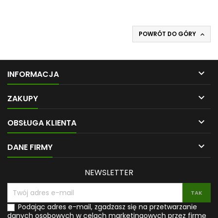
najnowsze badania naukowe oraz połączenie diety...
POWRÓT DO GÓRY


INFORMACJA

ZAKUPY

OBSŁUGA KLIENTA

DANE FIRMY
NEWSLETTER
Podając adres e-mail, zgadzasz się na przetwarzanie
danych osobowych w celach marketingowych przez firmę