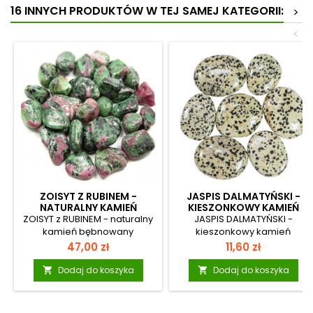
16 INNYCH PRODUKTÓW W TEJ SAMEJ KATEGORII:
>
<
ZOISYT Z RUBINEM -
JASPIS DALMATYŃSKI -
NATURALNY KAMIEŃ
KIESZONKOWY KAMIEŃ
BĘBNOWANY (2-3 CM)
BĘBNOWANY (3-4 CM)
ZOISYT z RUBINEM - naturalny
JASPIS DALMATYŃSKI -
kamień bębnowany
kieszonkowy kamień
Kamienie zostały poddane
bębnowany (3-4
Cena
Cena
47,00 zł
11,60 zł
procesowi bębnowania,
cm)Kamienie kieszonkowe to
oszlifowane za pomocą
starannie
Dodaj do koszyka
Dodaj do koszyka


proszków ściernych oraz
wyselekcjonowane,
polerskich. Każdy kamień ma
naturalne minerały o płaskim,
swój specyficzny kształt i
owalnym kształcie,