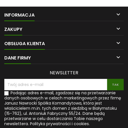
rozmiar, jest
wygładzonym i
niepowtarzalnym
wypolerowanym tak, aby
egzemplarzem i może różnić
idealnie mieściły się w dłoni

INFORMACJA
się od widocznych na zdjęciu.
lub kieszeni. Dzięki swojej
Dla klienta wybieramy go
formie są niezwykle wygodne

intuicyjnie i zawsze z
w użytkowaniu – można je
ZAKUPY
pozytywną energią :) Uwagi:
zawsze mieć przy sobie, jako
Cena dotyczy jednego
osobisty kamień, amulet lub

OBSŁUGA KLIENTA
egzemplarza wybranego
przedmiot relaksacyjny.
losowo Ewentualna
Każdy egzemplarz jest
obecność spękań, pustek i
unikalny - różni się kolorem,

DANE FIRMY
zagłębień oraz...
rysunkiem i strukturą, co
podkreśla jego...
NEWSLETTER
Podając adres e-mail, zgadzasz się na przetwarzanie
danych osobowych w celach marketingowych przez firmę
Janusz Nawrocki Spółka Komandytowa, która jest
właścicielem m.in. tych domen z siedzibą w Białymstoku
(15-762), ul. Antoniuk Fabryczny 55/24. Dane będą
przetwarzane w celu dostarczania Tobie naszego
newslettera.
Polityka prywatności i cookies.