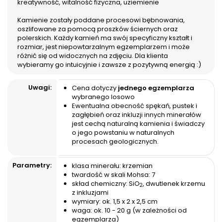
kreatywność, witalność fizyczna, uziemienie
swojego jadłospisu elementy
egzemplarza wybranego
diety ketogenicznej.
losowo Ewentualna
Kamienie zostały poddane procesowi bębnowania,
Wytworzone ketony przy
obecność spękań, pustek i
oszlifowane za pomocą proszków ściernych oraz
pomocy tego oleju
zagłębień oraz inkluzji
polerskich. Każdy kamień ma swój specyficzny kształt i
roślinnego mają
innych...
rozmiar, jest niepowtarzalnym egzemplarzem i może
prozdrowotny wpływ na
różnić się od widocznych na zdjęciu. Dla klienta
twoje...
wybieramy go intuicyjnie i zawsze z pozytywną energią :)
Uwagi:
Cena dotyczy
jednego egzemplarza
wybranego losowo
Ewentualna obecność spękań, pustek i
zagłębień oraz inkluzji innych minerałów
jest cechą naturalną kamienia i świadczy
o jego powstaniu w naturalnych
procesach geologicznych.
Parametry:
klasa minerału: krzemian
twardość w skali Mohsa: 7
skład chemiczny: SiO
, dwutlenek krzemu
2
z inkluzjami
wymiary: ok. 1,5 x 2 x 2,5 cm
waga: ok. 10 - 20 g (w zależności od
egzemplarza)