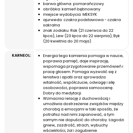
barwa główna: pomarańczowy
obróbka: kamień bębnowany
miejsce wydobycia: MEKSYK
ajurweda: czakra podstawowa - czakra
sakralna
znak zodiaku: Rak (21 czerwca do 22
lipca), Lew (23 lipca do 22 sierpnia), Byk
(20 kwietnia do 20 maja)
KARNEOL:
Energia tego kamienia pomaga w nauce,
poprawia pamięć, daje inspirację,
wspomaga przygotowanie przemówień i
pracę głosem. Pomaga wyzwolić się z
lenistwa i apatii oraz sprowadza
witalność, współczucie, odwagę i siłę
osobowości, poprawia samoocenę.
Dobry do medytacji.
Wzmacnia relację z duchowością i
umożliwia dostrzeżenie związków między
chorobą a emocjami w taki sposób, że
potrafisz nad nimi zapanować, a tym
samym nie dopuścić do choroby. Łagodzi
gniew, zazdrość, strach, wybuchy
wściekłości, żal i zagubienie.