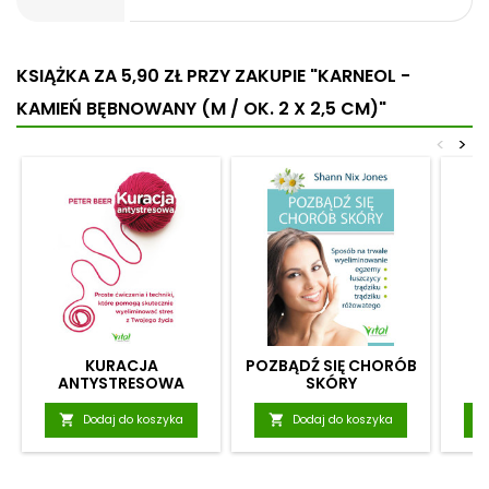
KSIĄŻKA ZA 5,90 ZŁ
PRZY ZAKUPIE "KARNEOL -
KAMIEŃ BĘBNOWANY (M / OK. 2 X 2,5 CM)"
<
>
KURACJA
POZBĄDŹ SIĘ CHORÓB
ANTYSTRESOWA
SKÓRY

Dodaj do koszyka

Dodaj do koszyka