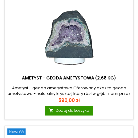
AMETYST - GEODA AMETYSTOWA (2,68 KG)
Ametyst - geoda ametystowa Oferowany okaz to geoda
ametystowa - naturalny kryształ, który rósł w głębi ziemi przez
miliony lat. Pustki, w których narastały kryształy minerałów
Cena
590,00 zł
(tak jak w okazie widocznym na zdjęciu), pojawiają się
głównie w skałach magmowych. Takie naturalne próżnie są
Dodaj do koszyka

pamiątkami po znajdujących się w nich niegdyś gazach
pochodzących z magmy i lawy, czyli stopów skalnych o
temperaturach liczonych w setkach stopni Celsjusza. Uwagi:
Nowość
Ewentualna...