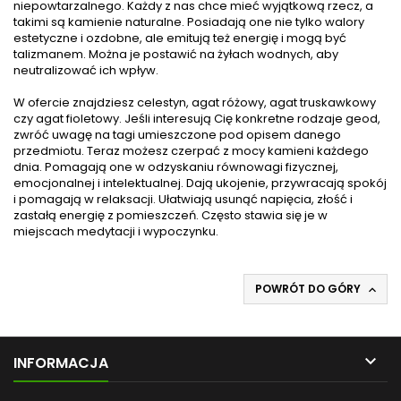
niepowtarzalnego. Każdy z nas chce mieć wyjątkową rzecz, a
takimi są kamienie naturalne. Posiadają one nie tylko walory
estetyczne i ozdobne, ale emitują też energię i mogą być
talizmanem
. Można je postawić na
żyłach wodnych
, aby
neutralizować ich wpływ.
W ofercie znajdziesz celestyn, agat różowy, agat truskawkowy
czy agat fioletowy. Jeśli interesują Cię konkretne rodzaje geod,
zwróć uwagę na tagi umieszczone pod opisem danego
przedmiotu. Teraz możesz czerpać z
mocy kamieni
każdego
dnia. Pomagają one w odzyskaniu równowagi fizycznej,
emocjonalnej i intelektualnej. Dają ukojenie, przywracają spokój
i pomagają w relaksacji. Ułatwiają usunąć napięcia, złość i
zastałą energię z pomieszczeń. Często stawia się je w
miejscach medytacji i wypoczynku.
POWRÓT DO GÓRY


INFORMACJA