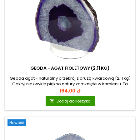
GEODA - AGAT FIOLETOWY (2,11 KG)
Geoda agat - naturalny przekrój z druzą kwarcową (2,11 kg)
Odkryj niezwykłe piękno natury zamknięte w kamieniu. Ta
naturalna geoda agatowa zachwyca subtelnym
Cena
164,00 zł
pasmowaniem w odcieniach bieli, szarości i fioletu, oraz
efektownym wnętrzem wypełnionym drobnymi kryształami
Dodaj do koszyka

kwarcu. Każdy egzemplarz jest jedyny w swoim rodzaju -
stworzony przez naturę na przestrzeni milionów lat. Agat jest
odmianą chalcedonu, należącego do grupy kwarców.
Nowość
Powstaje w pustkach skał wulkanicznych, gdzie kolejne...