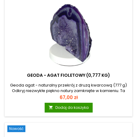
GEODA - AGAT FIOLETOWY (0,777 KG)
Geoda agat - naturalny przekrój z druzą kwarcową (777 g)
Odkryj niezwykłe piękno natury zamknięte w kamieniu. Ta
naturalna geoda agatowa zachwyca subtelnym
Cena
67,00 zł
pasmowaniem w odcieniach bieli, szarości i fioletu, oraz
efektownym wnętrzem wypełnionym drobnymi kryształami
Dodaj do koszyka

kwarcu. Każdy egzemplarz jest jedyny w swoim rodzaju -
stworzony przez naturę na przestrzeni milionów lat. Agat jest
odmianą chalcedonu, należącego do grupy kwarców.
Nowość
Powstaje w pustkach skał wulkanicznych, gdzie kolejne...