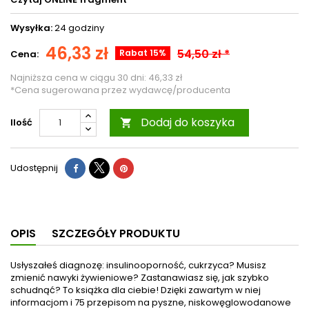
Wysyłka:
24 godziny
46,33 zł
54,50 zł *
Rabat 15%
Cena:
Najniższa cena w ciągu 30 dni:
46,33 zł
*Cena sugerowana przez wydawcę/producenta
Dodaj do koszyka
Ilość

Udostępnij
OPIS
SZCZEGÓŁY PRODUKTU
Usłyszałeś diagnozę: insulinooporność, cukrzyca? Musisz
zmienić nawyki żywieniowe? Zastanawiasz się, jak szybko
schudnąć? To książka dla ciebie! Dzięki zawartym w niej
informacjom i 75 przepisom na pyszne, niskowęglowodanowe