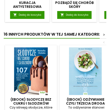
KURACJA
POZBĄDŹ SIĘ CHORÓB
ANTYSTRESOWA
SKÓRY

Dodaj do koszyka

Dodaj do koszyka
16 INNYCH PRODUKTÓW W TEJ SAMEJ KATEGORII:
>
<
(EBOOK) SŁODYCZE BEZ
(EBOOK) ODŻYWIANIE
CUKRU I SŁODZIKÓW
CZYLI TRZECIA DROGA
MEDYCYNY
Czy istnieją słodycze, które
To odżywianie stanowi