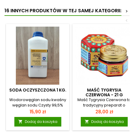
16 INNYCH PRODUKTÓW W TEJ SAMEJ KATEGORII:
>
<
SODA OCZYSZCZONA 1 KG.
MAŚĆ TYGRYSIA
CZERWONA - 21 G
Wodorowęglan sodu kwaśny
Maść Tygrysia Czerwona to
węglan sodu Czysty 99,5%
tradycyjny preparat o
Synonimy: soda
intensywnym, orzeźwiającym
Cena
Cena
15,90 zł
28,00 zł
oczyszczona, kwaśny węglan
zapachu, który od lat jest
soduCzystość: Czysty
ceniony jako wsparcie przy
Dodaj do koszyka
Dodaj do koszyka


99,5%Wzór chemiczny:
codziennym dyskomforcie i
NaHCO3 • w produkcji kul
napięciu. To produkt chętnie