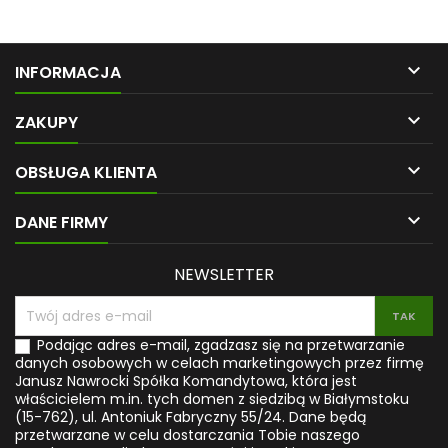
musujących (1 część kwasu
wybierany przez osoby, które
cytrynowego do 2 części
szukają rozgrzewającej
wodorowęglanu sodu)•
maści do masażu oraz
roztwór 1% – 4% w tonikach,
preparatu pomocnego przy

INFORMACJA
maskach do skóry
uczuciu przeciążenia,
problematycznej,
zmęczenia i napięcia

łojotokowej• regulacja pH
mięśniowego. Według opisu
ZAKUPY
produktów kosmetycznych•
producenta, w ujęciu
jako proszek do pochłaniania
Tradycyjnej Medycyny

OBSŁUGA KLIENTA
zapachów• jako proszek do
Chińskiej stosowanie maści
szorowania i czyszczenia•
pomaga regulować
jako odkamieniacz do
przepływ energii Qi w

DANE FIRMY
czajnika• jako odświeżacz
organizmie, usuwać Wilgoć,
do...
rozpraszać...
NEWSLETTER
Podając adres e-mail, zgadzasz się na przetwarzanie
danych osobowych w celach marketingowych przez firmę
Janusz Nawrocki Spółka Komandytowa, która jest
właścicielem m.in. tych domen z siedzibą w Białymstoku
(15-762), ul. Antoniuk Fabryczny 55/24. Dane będą
przetwarzane w celu dostarczania Tobie naszego