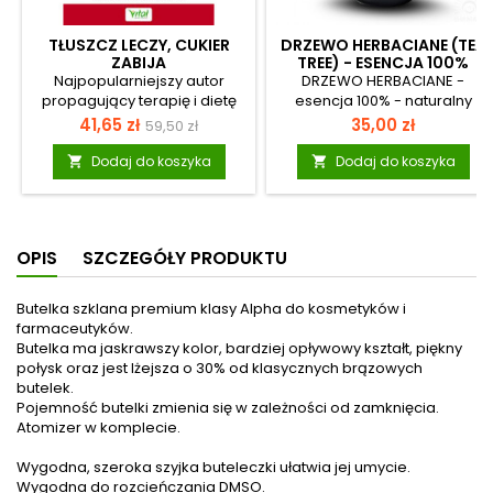
TŁUSZCZ LECZY, CUKIER
DRZEWO HERBACIANE (TEA
ZABIJA
TREE) - ESENCJA 100%
OLEJEK 15 ML
Najpopularniejszy autor
DRZEWO HERBACIANE -
propagujący terapię i dietę
esencja 100% - naturalny
ketogeniczną udowadnia, że
olejek Naturalne esencje
Cena
Cena
Cena
41,65 zł
35,00 zł
59,50 zł
zdrowe tłuszcze oznaczają
100% olejki - stężone wyciągi
podstawowa
dobre zdrowie. Czy wiesz, że
z roślin, owoców, kwiatów,
Dodaj do koszyka
Dodaj do koszyka


spożywanie tłuszczu może
ziół, drzew, krzewów
ustabilizować poziom cukru i
pozyskiwane na drodze
insuliny we krwi oraz pomóc
destylacji i posiadające
zrównoważyć poziom
określone właściwości
OPIS
SZCZEGÓŁY PRODUKTU
hormonów i zadbać o
terapeutyczne. Dzięki
zdrowe serce? To dzięki
połączeniu czynników
tłuszczom możesz uchronić
naturalnych korzyści odnosi
Butelka szklana premium klasy Alpha do kosmetyków i
się przed chorobami układu
zarówno ciało jak i umysł.
farmaceutyków.
krążenia, chorobami układu
Pozyskiwane esencje
Butelka ma jaskrawszy kolor, bardziej opływowy kształt, piękny
pokarmowego czy cukrzycą.
aromatyczne przynoszą ulgę
połysk oraz jest lżejsza o 30% od klasycznych brązowych
Stosowanie diety
i relaks , a także uwodzą nas
butelek.
ketogenicznej może
swoim przeogromnym
Pojemność butelki zmienia się w zależności od zamknięcia.
poprawić funkcje trawienne i
bogactwem aromatów.
Atomizer w komplecie.
usunąć stany zapalne, a
Naturalny olejek eteryczny
nawet cofnąć objawy...
jest wyciągiem z jednej...
Wygodna, szeroka szyjka buteleczki ułatwia jej umycie.
Wygodna do rozcieńczania DMSO.