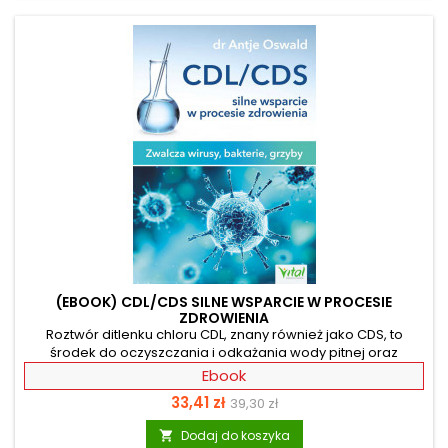
oraz wyeliminujesz alergie, z którymi od...
(EBOOK) CDL/CDS SILNE WSPARCIE W PROCESIE
ZDROWIENIA
Roztwór ditlenku chloru CDL, znany również jako CDS, to
środek do oczyszczania i odkażania wody pitnej oraz
eliminowania chorób. Jest łagodnym preparatem bez
Ebook
smaku i ma neutralne pH. Dzięki tej książce poznasz
Cena
Cena
33,41 zł
39,30 zł
wskazówki, w jaki sposób samodzielnie przygotować CDL i
stosować odpowiednie dawki, aby osiągnąć najlepsze
podstawowa
Dodaj do koszyka

efekty dla zdrowia. Można go aplikować zewnętrznie,