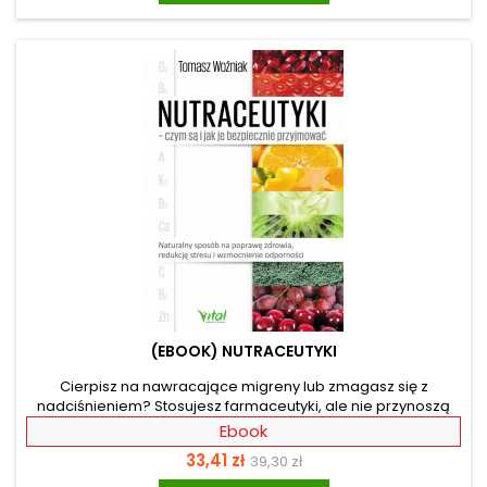
doustnie i dożylnie. Zależnie od rodzaju choroby prowadzi do
szybkiego zmniejszenia się występujących objawów.
Potwierdzono jego...
(EBOOK) NUTRACEUTYKI
Cierpisz na nawracające migreny lub zmagasz się z
nadciśnieniem? Stosujesz farmaceutyki, ale nie przynoszą
one oczekiwanych rezultatów? A może chcesz uchronić się
Ebook
przed chorobami cywilizacyjnymi? Dzięki rewolucyjnemu
Cena
Cena
33,41 zł
39,30 zł
programowi Autora w prosty sposób możesz uniknąć tych
dolegliwości. Wszystko za sprawą nutraceutyków –