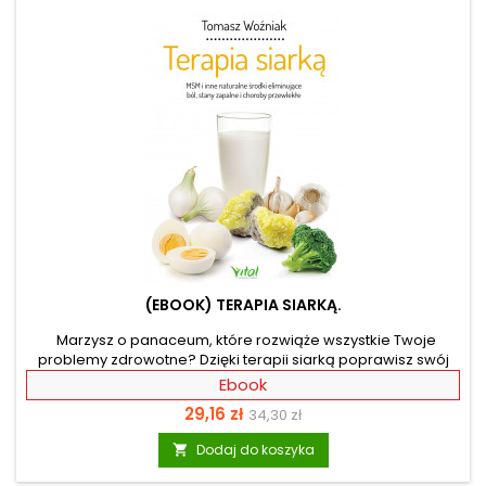
przeprowadzenia...
(EBOOK) TERAPIA SIARKĄ.
Marzysz o panaceum, które rozwiąże wszystkie Twoje
problemy zdrowotne? Dzięki terapii siarką poprawisz swój
stan zdrowia i pozbędziesz się różnych chorób i dolegliwości.
Ebook
Zmniejszysz uporczywe bóle pleców, mięśni czy migreny.
Cena
Cena
29,16 zł
34,30 zł
Złagodzisz zapalenia stawów i ścięgien, a długo leczone
urazy przestaną Ci dokuczać. Usuniesz skutki nadmiernego
podstawowa
Dodaj do koszyka

stresu i towarzyszące im nerwobóle oraz skurcze mięśni.
Podniesiesz swoją odporność na infekcje i przeziębienia