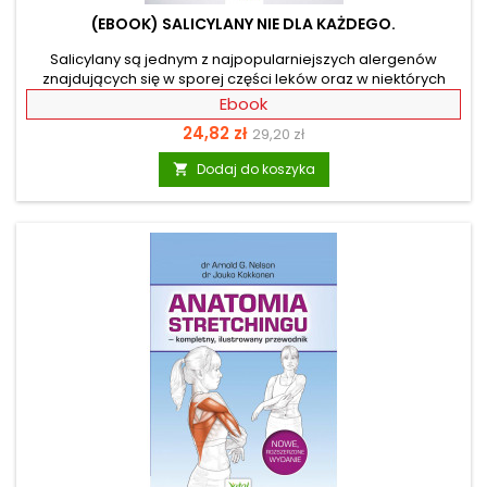
(EBOOK) SALICYLANY NIE DLA KAŻDEGO.
Salicylany są jednym z najpopularniejszych alergenów
znajdujących się w sporej części leków oraz w niektórych
warzywach i owocach, a także innych produktach
Ebook
spożywczych. Jeśli masz wysypkę po soku malinowym,
Cena
Cena
24,82 zł
29,20 zł
puchniesz po lampce wina i dusi Cię astma po aspirynie,
może to świadczyć o nadwrażliwości na salicylany.
podstawowa
Dodaj do koszyka

Substancje te nie są tolerowane przez niektóre osoby i
często są nieodkrytą przyczyną wielu przewlekłych
dolegliwości. Autorka wyjaśnia, czym jest nietolerancja
salicylanów i jakie są...