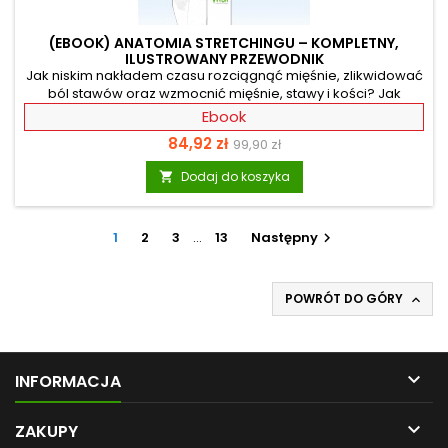
(EBOOK) ANATOMIA STRETCHINGU – KOMPLETNY,
ILUSTROWANY PRZEWODNIK
Jak niskim nakładem czasu rozciągnąć mięśnie, zlikwidować
ból stawów oraz wzmocnić mięśnie, stawy i kości? Jak
pokonać stres, osiągnąć relaks, odmłodzić ciało i wyciszyć
Ebook
umysł? Dzięki stretchingowi – zdrowej aktywności fizycznej!
Cena
Cena
84,92 zł
99,90 zł
Wystarczy kilkanaście minut ćwiczeń dziennie, aby uczynić
swe ciało gibkim, pięknym i zdrowym, a przy tym zlikwidować
podstawowa
Dodaj do koszyka

napięcie i ból. W nowym, rozszerzonym wydaniu Anatomii
stretchingu, który zawiera szczegółowe medyczne ilustracje,
znajdziesz zestaw ćwiczeń...
1
2
3
…
13
Następny

POWRÓT DO GÓRY


INFORMACJA

ZAKUPY