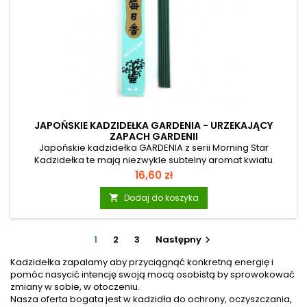
JAPOŃSKIE KADZIDEŁKA GARDENIA - URZEKAJĄCY
ZAPACH GARDENII
Japońskie kadzidełka GARDENIA z serii Morning Star
Kadzidełka te mają niezwykle subtelny aromat kwiatu
gardenii, który pomaga powrócić do stanu wewnętrznej
Cena
16,60 zł
harmonii oraz dobrego samopoczucia. Sprzyja radości i
wspomaga proces regeneracji organizmu. Morning Star: To
Dodaj do koszyka

seria japońskich kadzidełek osiemnastu szlachetnych
zapachów najwyższej jakości. Różnorodne zapachy mogą
znaleźć wiele zastosowań: w domu, na wakacjach, w sklepie,
1
2
3
Następny

w gabinecie kosmetycznym, czy do praktyki...
Kadzidełka zapalamy aby przyciągnąć konkretną energię i
pomóc nasycić intencję swoją mocą osobistą by sprowokować
zmiany w sobie, w otoczeniu.
Nasza oferta bogata jest w kadzidła do ochrony, oczyszczania,