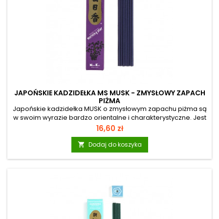
JAPOŃSKIE KADZIDEŁKA MS MUSK - ZMYSŁOWY ZAPACH
PIŻMA
Japońskie kadzidełka MUSK o zmysłowym zapachu piżma są
w swoim wyrazie bardzo orientalne i charakterystyczne. Jest
to wysokiej jakości wciągający zapach, idealny dla osób
Cena
16,60 zł
zafascynowanych orientem, tańczących belly dance i
amatorów Bollywood. Przywołuje obraz Indii, pełen kolorów,
Dodaj do koszyka

bogactwa smaków i zapachów. Morning Star: To seria
japońskich kadzidełek osiemnastu szlachetnych zapachów
najwyższej jakości. Różnorodne zapachy mogą znaleźć wiele
zastosowań: w domu, na...