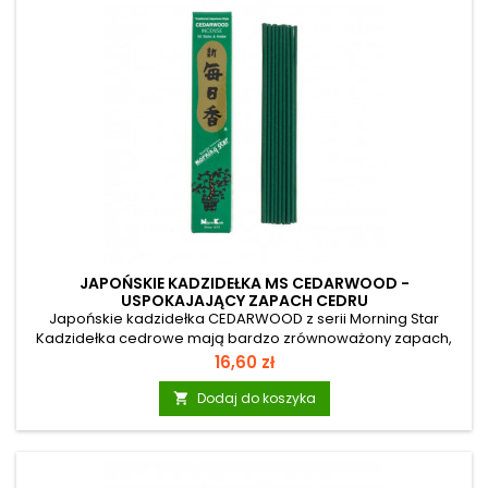
JAPOŃSKIE KADZIDEŁKA MS CEDARWOOD -
USPOKAJAJĄCY ZAPACH CEDRU
Japońskie kadzidełka CEDARWOOD z serii Morning Star
Kadzidełka cedrowe mają bardzo zrównoważony zapach,
odprężający ciało i umysł. Wyciszają emocje i pomagają
Cena
16,60 zł
przywrócić stan wewnętrznej równowagi, dają odczucie
komfortu. Mają bardzo naturalny zielony aromat
Dodaj do koszyka

przypominający spacery po lesie i wakacje. Sprzyjają
koncentracji. Morning Star: To seria japońskich kadzidełek
osiemnastu szlachetnych zapachów najwyższej jakości.
Różnorodne zapachy mogą znaleźć wiele zastosowań:...