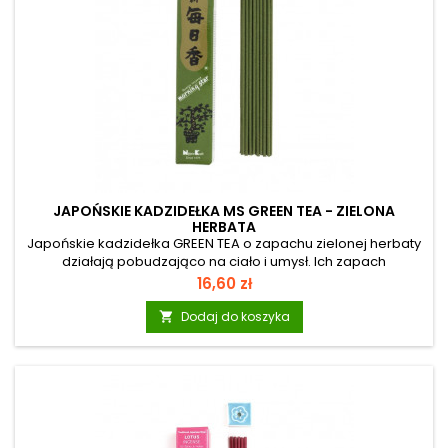
JAPOŃSKIE KADZIDEŁKA MS GREEN TEA - ZIELONA
HERBATA
Japońskie kadzidełka GREEN TEA o zapachu zielonej herbaty
działają pobudzająco na ciało i umysł. Ich zapach
wspomaga procesy myślenia, rozjaśnia atmosferę
Cena
16,60 zł
pomieszczenia i wnosi do niego nową świeżość. Jest to
aromat delikatny i naturalny. Skutecznie niweluje inne
Dodaj do koszyka

domowe zapachy. Morning Star: To seria japońskich
kadzidełek osiemnastu szlachetnych zapachów najwyższej
jakości. Różnorodne zapachy mogą znaleźć wiele
zastosowań: w domu, na wakacjach, w sklepie, w gabinecie...