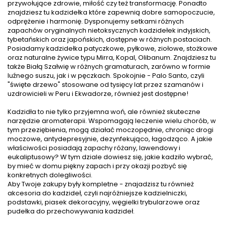
przywołujące zdrowie, miłość czy też transformację. Ponadto
znajdziesz tu kadzidełka które zapewnią dobre samopoczucie,
odprężenie i harmonię. Dysponujemy setkami różnych
zapachów oryginalnych nietoksycznych kadzidełek indyjskich,
tybetańskich oraz japońskich, dostępne w różnych postaciach.
Posiadamy kadzidełka patyczkowe, pyłkowe, ziołowe, stożkowe
oraz naturalne żywice typu Mirra, Kopal, Olibanum. Znajdziesz tu
także Białą Szałwię w różnych gramaturach, zarówno w formie
luźnego suszu, jak i w pęczkach. Spokojnie - Palo Santo, czyli
"święte drzewo" stosowane od tysięcy lat przez szamanów i
uzdrowicieli w Peru i Ekwadorze, również jest dostępne!
Kadzidła to nie tylko przyjemna woń, ale również skuteczne
narzędzie aromaterapii. Wspomagają leczenie wielu chorób, w
tym przeziębienia, mogą działać moczopędnie, chroniąc drogi
moczowe, antydepresyjnie, dezynfekująco, łagodząco. A jakie
właściwości posiadają zapachy różany, lawendowy i
eukaliptusowy? W tym dziale dowiesz się, jakie kadziło wybrać,
by mieć w domu piękny zapach i przy okazji pozbyć się
konkretnych dolegliwości.
Aby Twoje zakupy były kompletne - znajadzisz tu również
akcesoria do kadzideł, czyli najróżniejsze kadzielniczki,
podstawki, piasek dekoracyjny, węgielki trybularzowe oraz
pudełka do przechowywania kadzideł.