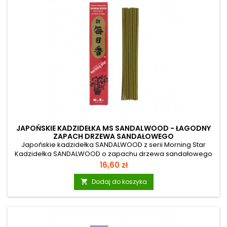
JAPOŃSKIE KADZIDEŁKA MS SANDALWOOD - ŁAGODNY
ZAPACH DRZEWA SANDAŁOWEGO
Japońskie kadzidełka SANDALWOOD z serii Morning Star
Kadzidełka SANDALWOOD o zapachu drzewa sandałowego
mają głęboki zapach dzikiej natury. Mają szlachetny
Cena
16,60 zł
charakter i niepowtarzalny słodkawy aromat,
przypominający nieco woń mleka kokosowego i miodu.
Dodaj do koszyka

Przynoszą ukojenie i wyciszenie umysłu. Kadzidła o zapachu
drzewa sandałowego od lat stosuje się w klasztorach zen.
Morning Star: To seria japońskich kadzidełek osiemnastu
szlachetnych zapachów najwyższej jakości....