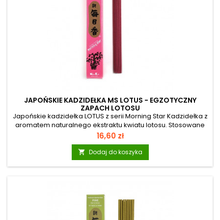
JAPOŃSKIE KADZIDEŁKA MS LOTUS - EGZOTYCZNY
ZAPACH LOTOSU
Japońskie kadzidełka LOTUS z serii Morning Star Kadzidełka z
aromatem naturalnego ekstraktu kwiatu lotosu. Stosowane
jako pomoc w medytacji mogą również służyć do
Cena
16,60 zł
codziennego użytku. Przywołują wewnętrzną równowagę,
sprzyjają koncentracji. Przynoszą powiew świeżości. Morning
Dodaj do koszyka

Star: To seria japońskich kadzidełek osiemnastu
szlachetnych zapachów najwyższej jakości. Różnorodne
zapachy mogą znaleźć wiele zastosowań: w domu, na
wakacjach, w sklepie, w gabinecie...