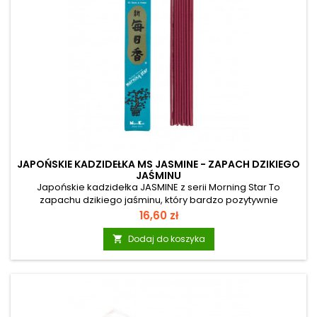
JAPOŃSKIE KADZIDEŁKA MS JASMINE - ZAPACH DZIKIEGO
JAŚMINU
Japońskie kadzidełka JASMINE z serii Morning Star To
zapachu dzikiego jaśminu, który bardzo pozytywnie
oddziałuje na sferę emocji. W tradycjach ludowych łączono
Cena
16,60 zł
jaśmin z kobiecością i z miłosnymi rytuałami, które miał
wzmacniać. Aromat jaśminu pomaga rozluźnić ciało i umysł,
Dodaj do koszyka

łagodnie przynosi odpoczynek. Morning Star: To seria
japońskich kadzidełek osiemnastu szlachetnych zapachów
najwyższej jakości. Różnorodne zapachy mogą znaleźć wiele
zastosowań: w domu, na...