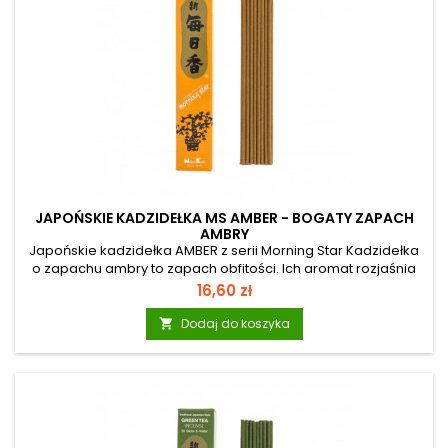
JAPOŃSKIE KADZIDEŁKA MS AMBER - BOGATY ZAPACH
AMBRY
Japońskie kadzidełka AMBER z serii Morning Star Kadzidełka
o zapachu ambry to zapach obfitości. Ich aromat rozjaśnia
umysł, przynosi radość i pobudza energię. Woń
Cena
16,60 zł
rozgrzewająca atmosferę, ciepła i orientalna. Skuteczne
panaceum na pochmurne chłodne dni. Morning Star: To seria
Dodaj do koszyka

japońskich kadzidełek osiemnastu szlachetnych zapachów
najwyższej jakości. Różnorodne zapachy mogą znaleźć wiele
zastosowań: w domu, na wakacjach, w sklepie, w gabinecie
kosmetycznym, czy do...