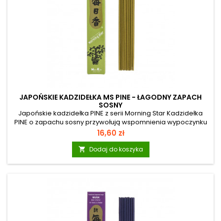
JAPOŃSKIE KADZIDEŁKA MS PINE - ŁAGODNY ZAPACH
SOSNY
Japońskie kadzidełka PINE z serii Morning Star Kadzidełka
PINE o zapachu sosny przywołują wspomnienia wypoczynku
w iglastym lesie. Mają naturalny zapach sosnowy o
Cena
16,60 zł
uspokajającym działaniu. Dobrze oddziałuje na
samopoczucie i na drogi oddechowe, odświeża powietrze w
Dodaj do koszyka

pomieszczeniu. Morning Star: To seria japońskich kadzidełek
osiemnastu szlachetnych zapachów najwyższej jakości.
Różnorodne zapachy mogą znaleźć wiele zastosowań: w
domu, na wakacjach, w sklepie, w gabinecie...