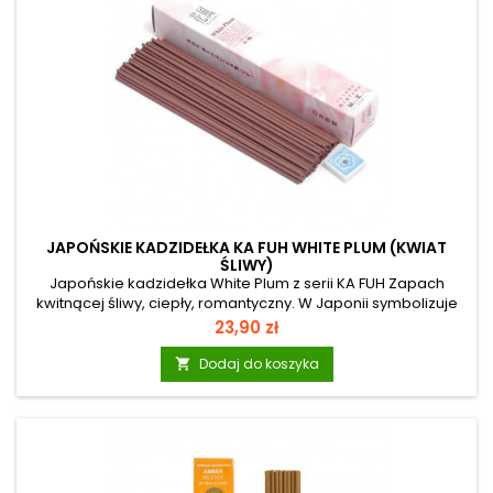
JAPOŃSKIE KADZIDEŁKA KA FUH WHITE PLUM (KWIAT
ŚLIWY)
Japońskie kadzidełka White Plum z serii KA FUH Zapach
kwitnącej śliwy, ciepły, romantyczny. W Japonii symbolizuje
odnowę, wieczność, odrodzenie, gdyż kwitnące śliwy
Cena
23,90 zł
zapowiadają wiosnę. Kadzidełka japońskie cechują się
wyjątkową jakością - Ci którzy spróbują tych kadzidełek, z
Dodaj do koszyka

pewnością pozostaną im wierni. To celebracja aromatu
wyłącznie dla prawdziwych koneserów zapachu. KA FUH:
Słowo Ka Fuh w języku japońskim znaczy zapach kwiatów na
wietrze. To seria, która...