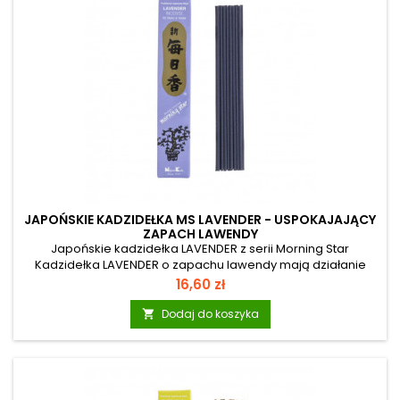
JAPOŃSKIE KADZIDEŁKA MS LAVENDER - USPOKAJAJĄCY
ZAPACH LAWENDY
Japońskie kadzidełka LAVENDER z serii Morning Star
Kadzidełka LAVENDER o zapachu lawendy mają działanie
relaksujące. Aromat niczym z pól lawendowych w
Cena
16,60 zł
Południowej Francji rozsiewa w pomieszczeniu atmosferę
spokoju i wyciszenia. Prawdziwy i nieskazitelny zapach
Dodaj do koszyka

oddziałuje na zmysły i samopoczucie. Morning Star: To seria
japońskich kadzidełek osiemnastu szlachetnych zapachów
najwyższej jakości. Różnorodne zapachy mogą znaleźć wiele
zastosowań: w domu, na wakacjach, w...