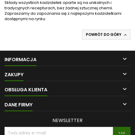
Składy wszystkich kadzidełek oparte są na unikalnych i
tradycyjnych recepturach, bez żadnej sztucznej chemii.
Zapraszamy do zapoznania się z najlepszymi kadzidełkami
dostępnymi na rynku.
POWRÓT DO GÓRY


INFORMACJA

ZAKUPY

OBSŁUGA KLIENTA

DANE FIRMY
NEWSLETTER