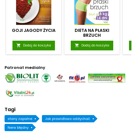
GOJI JAGODY ŻYCIA
DIETA NA PŁASKI
BRZUCH

Dodaj do koszyka

Dodaj do koszyka
Patronat medialny
Tagi
stany zapalne
Jak prawidłowo oddychać
Nerw błędny