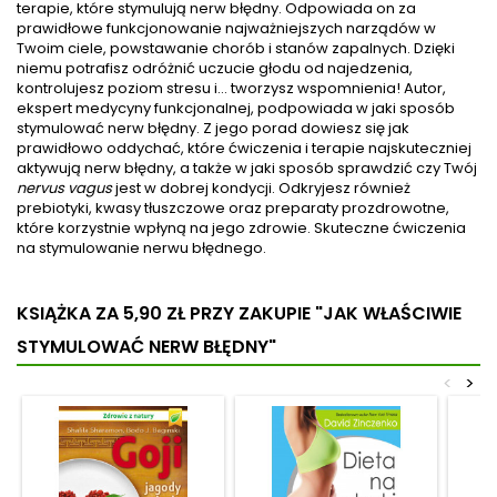
terapie, które stymulują nerw błędny. Odpowiada on za
twojego mózgu! Ćwiczenia
tych dolegliwości często tkwi
prawidłowe funkcjonowanie najważniejszych narządów w
aerobowe dosłownie
w twoich mitochondriach,
Twoim ciele, powstawanie chorób i stanów zapalnych. Dzięki
przebudowują mózg dla
czyli centrach
niemu potrafisz odróżnić uczucie głodu od najedzenia,
uzyskania jego maksymalnej
energetycznych twoich
kontrolujesz poziom stresu i… tworzysz wspomnienia! Autor,
wydajności. Odkryj,...
komórek....
ekspert medycyny funkcjonalnej, podpowiada w jaki sposób
stymulować nerw błędny. Z jego porad dowiesz się jak
prawidłowo oddychać, które ćwiczenia i terapie najskuteczniej
aktywują nerw błędny, a także w jaki sposób sprawdzić czy Twój
nervus vagus
jest w dobrej kondycji. Odkryjesz również
prebiotyki, kwasy tłuszczowe oraz preparaty prozdrowotne,
które korzystnie wpłyną na jego zdrowie
. Skuteczne ćwiczenia
na stymulowanie nerwu błędnego.
KSIĄŻKA ZA 5,90 ZŁ
PRZY ZAKUPIE "JAK WŁAŚCIWIE
STYMULOWAĆ NERW BŁĘDNY"
<
>