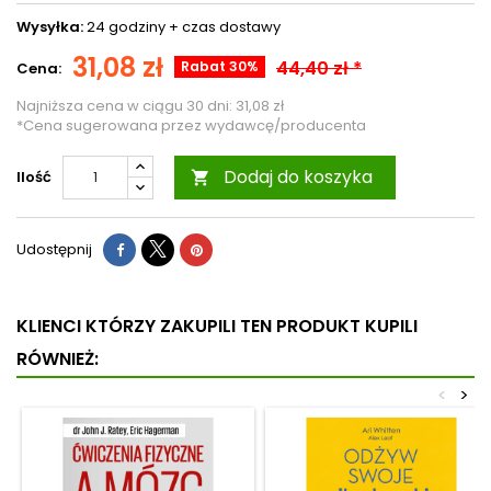
Wysyłka:
24 godziny +
czas dostawy
31,08 zł
44,40 zł *
Rabat 30%
Cena:
Najniższa cena w ciągu 30 dni:
31,08 zł
*Cena sugerowana przez wydawcę/producenta
Dodaj do koszyka
Ilość

Udostępnij
KLIENCI KTÓRZY ZAKUPILI TEN PRODUKT KUPILI
RÓWNIEŻ:
<
>