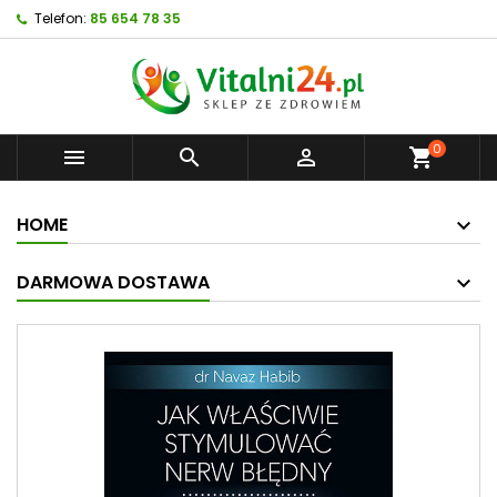
Telefon:
85 654 78 35
0



shopping_cart
HOME
DARMOWA DOSTAWA