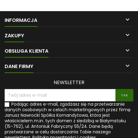
Książka ta oferuje 365 porad,
znaczenie, ponieważ jest
inspirujących myśli, przesłań i
niezbędny dla zdrowia
afirmacji dla chorych na raka.
fizycznego i psychicznego, o
Najlepszym potwierdzeniem
czym przekonasz się z tej

INFORMACJA
ich wartości jest sam Autor, u
książki. Opisuje ona wszystkie
którego w wieku 26 lat
naturalne terapie i techniki,

zdiagnozowano raka jelita
które okazały się skuteczne w
ZAKUPY
grubego III stopnia. Wyszedł
podstawowej detoksykacji
on z tej walki zwycięsko, a
limfatycznej i oczyszczaniu

OBSŁUGA KLIENTA
teraz za pośrednictwem
chłonki. Obejmują one
swojej książki stara się dać
terapię roślinami leczniczymi,
motywację dla chorych na...
homeopatię, sole...

DANE FIRMY
NEWSLETTER
Podając adres e-mail, zgadzasz się na przetwarzanie
danych osobowych w celach marketingowych przez firmę
Janusz Nawrocki Spółka Komandytowa, która jest
właścicielem m.in. tych domen z siedzibą w Białymstoku
(15-762), ul. Antoniuk Fabryczny 55/24. Dane będą
przetwarzane w celu dostarczania Tobie naszego
newslettera.
Polityka prywatności i cookies.