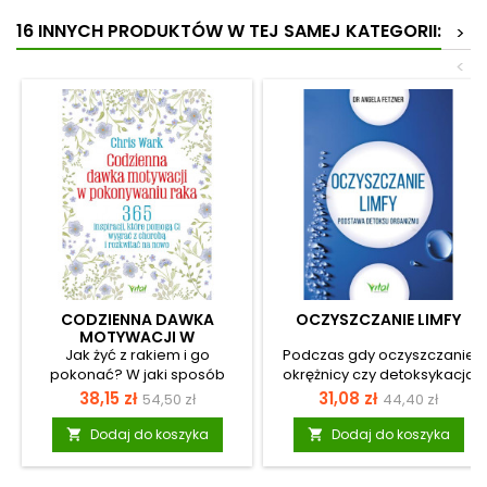
16 INNYCH PRODUKTÓW W TEJ SAMEJ KATEGORII:
>
<
CODZIENNA DAWKA
OCZYSZCZANIE LIMFY
MOTYWACJI W
POKONYWANIU RAKA
Jak żyć z rakiem i go
Podczas gdy oczyszczanie
pokonać? W jaki sposób
okrężnicy czy detoksykacja
radzić sobie z kryzysem,
wątroby należą do
Cena
Cena
Cena
Cena
38,15 zł
31,08 zł
54,50 zł
44,40 zł
codziennym niepokojem i
priorytetów każdej terapii,
podstawowa
podstawowa
stanami lękowymi, które są
detoks układu limfatycznego
Dodaj do koszyka
Dodaj do koszyka


nieuchronne w przypadku
jest często zaniedbywany.
diagnozy nowotworu?
Tymczasem ma on ogromne